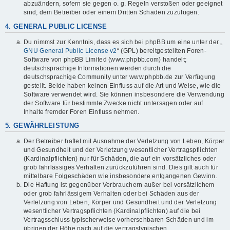
abzuändern, sofern sie gegen o. g. Regeln verstoßen oder geeignet
sind, dem Betreiber oder einem Dritten Schaden zuzufügen.
4. GENERAL PUBLIC LICENSE
Du nimmst zur Kenntnis, dass es sich bei phpBB um eine unter der „
GNU General Public License v2
“ (GPL) bereitgestellten Foren-
Software von phpBB Limited (www.phpbb.com) handelt;
deutschsprachige Informationen werden durch die
deutschsprachige Community unter www.phpbb.de zur Verfügung
gestellt. Beide haben keinen Einfluss auf die Art und Weise, wie die
Software verwendet wird. Sie können insbesondere die Verwendung
der Software für bestimmte Zwecke nicht untersagen oder auf
Inhalte fremder Foren Einfluss nehmen.
5. GEWÄHRLEISTUNG
Der Betreiber haftet mit Ausnahme der Verletzung von Leben, Körper
und Gesundheit und der Verletzung wesentlicher Vertragspflichten
(Kardinalpflichten) nur für Schäden, die auf ein vorsätzliches oder
grob fahrlässiges Verhalten zurückzuführen sind. Dies gilt auch für
mittelbare Folgeschäden wie insbesondere entgangenen Gewinn.
Die Haftung ist gegenüber Verbrauchern außer bei vorsätzlichem
oder grob fahrlässigem Verhalten oder bei Schäden aus der
Verletzung von Leben, Körper und Gesundheit und der Verletzung
wesentlicher Vertragspflichten (Kardinalpflichten) auf die bei
Vertragsschluss typischerweise vorhersehbaren Schäden und im
übrigen der Höhe nach auf die vertragstypischen