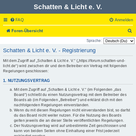
Schatten & Licht e. V.
FAQ
Anmelden
S
Foren-Übersicht
u
Sprache:
c
h
Schatten & Licht e. V. - Registrierung
e
Mit dem Zugriff auf „Schatten & Licht e. V.“ („https://forum.schatten-und-
licht.de“) wird zwischen dir und dem Betreiber ein Vertrag mit folgenden
Regelungen geschlossen:
1. NUTZUNGSVERTRAG
Mit dem Zugriff auf „Schatten & Licht e. V.“ (im Folgenden „das
Board“) schließt du einen Nutzungsvertrag mit dem Betreiber des
Boards ab (im Folgenden „Betreiber“) und erklärst dich mit den
nachfolgenden Regelungen einverstanden.
Wenn du mit diesen Regelungen nicht einverstanden bist, so darfst
du das Board nicht weiter nutzen. Für die Nutzung des Boards
gelten jeweils die an dieser Stelle veröffentlichten Regelungen.
Der Nutzungsvertrag wird auf unbestimmte Zeit geschlossen und
kann von beiden Seiten ohne Einhaltung einer Frist jederzeit