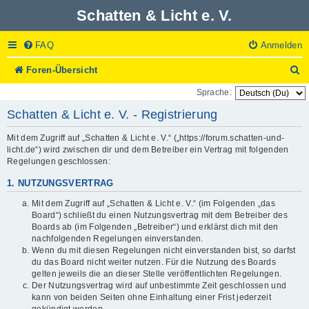
Schatten & Licht e. V.
FAQ
Anmelden
S
Foren-Übersicht
u
Sprache:
c
h
Schatten & Licht e. V. - Registrierung
e
Mit dem Zugriff auf „Schatten & Licht e. V.“ („https://forum.schatten-und-
licht.de“) wird zwischen dir und dem Betreiber ein Vertrag mit folgenden
Regelungen geschlossen:
1. NUTZUNGSVERTRAG
Mit dem Zugriff auf „Schatten & Licht e. V.“ (im Folgenden „das
Board“) schließt du einen Nutzungsvertrag mit dem Betreiber des
Boards ab (im Folgenden „Betreiber“) und erklärst dich mit den
nachfolgenden Regelungen einverstanden.
Wenn du mit diesen Regelungen nicht einverstanden bist, so darfst
du das Board nicht weiter nutzen. Für die Nutzung des Boards
gelten jeweils die an dieser Stelle veröffentlichten Regelungen.
Der Nutzungsvertrag wird auf unbestimmte Zeit geschlossen und
kann von beiden Seiten ohne Einhaltung einer Frist jederzeit