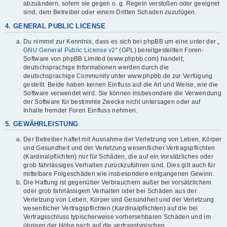
abzuändern, sofern sie gegen o. g. Regeln verstoßen oder geeignet
sind, dem Betreiber oder einem Dritten Schaden zuzufügen.
4. GENERAL PUBLIC LICENSE
Du nimmst zur Kenntnis, dass es sich bei phpBB um eine unter der „
GNU General Public License v2
“ (GPL) bereitgestellten Foren-
Software von phpBB Limited (www.phpbb.com) handelt;
deutschsprachige Informationen werden durch die
deutschsprachige Community unter www.phpbb.de zur Verfügung
gestellt. Beide haben keinen Einfluss auf die Art und Weise, wie die
Software verwendet wird. Sie können insbesondere die Verwendung
der Software für bestimmte Zwecke nicht untersagen oder auf
Inhalte fremder Foren Einfluss nehmen.
5. GEWÄHRLEISTUNG
Der Betreiber haftet mit Ausnahme der Verletzung von Leben, Körper
und Gesundheit und der Verletzung wesentlicher Vertragspflichten
(Kardinalpflichten) nur für Schäden, die auf ein vorsätzliches oder
grob fahrlässiges Verhalten zurückzuführen sind. Dies gilt auch für
mittelbare Folgeschäden wie insbesondere entgangenen Gewinn.
Die Haftung ist gegenüber Verbrauchern außer bei vorsätzlichem
oder grob fahrlässigem Verhalten oder bei Schäden aus der
Verletzung von Leben, Körper und Gesundheit und der Verletzung
wesentlicher Vertragspflichten (Kardinalpflichten) auf die bei
Vertragsschluss typischerweise vorhersehbaren Schäden und im
übrigen der Höhe nach auf die vertragstypischen