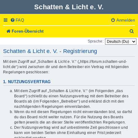
Schatten & Licht e. V.
FAQ
Anmelden
S
Foren-Übersicht
u
Sprache:
c
h
Schatten & Licht e. V. - Registrierung
e
Mit dem Zugriff auf „Schatten & Licht e. V.“ („https://forum.schatten-und-
licht.de“) wird zwischen dir und dem Betreiber ein Vertrag mit folgenden
Regelungen geschlossen:
1. NUTZUNGSVERTRAG
Mit dem Zugriff auf „Schatten & Licht e. V.“ (im Folgenden „das
Board“) schließt du einen Nutzungsvertrag mit dem Betreiber des
Boards ab (im Folgenden „Betreiber“) und erklärst dich mit den
nachfolgenden Regelungen einverstanden.
Wenn du mit diesen Regelungen nicht einverstanden bist, so darfst
du das Board nicht weiter nutzen. Für die Nutzung des Boards
gelten jeweils die an dieser Stelle veröffentlichten Regelungen.
Der Nutzungsvertrag wird auf unbestimmte Zeit geschlossen und
kann von beiden Seiten ohne Einhaltung einer Frist jederzeit