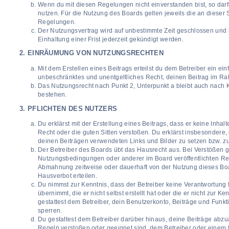
Wenn du mit diesen Regelungen nicht einverstanden bist, so darfs
nutzen. Für die Nutzung des Boards gelten jeweils die an dieser S
Regelungen.
Der Nutzungsvertrag wird auf unbestimmte Zeit geschlossen und
Einhaltung einer Frist jederzeit gekündigt werden.
2. EINRÄUMUNG VON NUTZUNGSRECHTEN
Mit dem Erstellen eines Beitrags erteilst du dem Betreiber ein ein
unbeschränktes und unentgeltliches Recht, deinen Beitrag im R
Das Nutzungsrecht nach Punkt 2, Unterpunkt a bleibt auch nach
bestehen.
3. PFLICHTEN DES NUTZERS
Du erklärst mit der Erstellung eines Beitrags, dass er keine Inhal
Recht oder die guten Sitten verstoßen. Du erklärst insbesondere, 
deinen Beiträgen verwendeten Links und Bilder zu setzen bzw. z
Der Betreiber des Boards übt das Hausrecht aus. Bei Verstößen 
Nutzungsbedingungen oder anderer im Board veröffentlichten Re
Abmahnung zeitweise oder dauerhaft von der Nutzung dieses Boa
Hausverbot erteilen.
Du nimmst zur Kenntnis, dass der Betreiber keine Verantwortung f
übernimmt, die er nicht selbst erstellt hat oder die er nicht zur 
gestattest dem Betreiber, dein Benutzerkonto, Beiträge und Funkt
sperren.
Du gestattest dem Betreiber darüber hinaus, deine Beiträge abzuä
Regeln verstoßen oder geeignet sind, dem Betreiber oder einem 