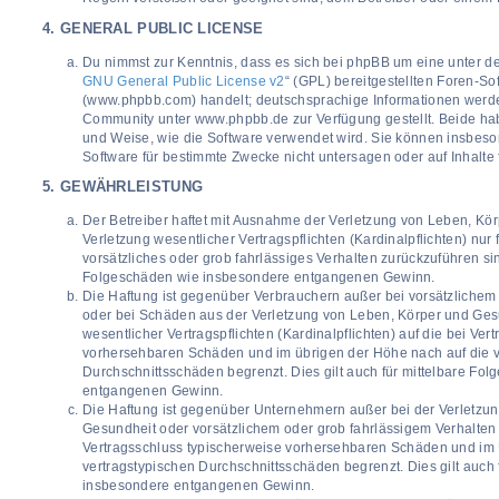
4. GENERAL PUBLIC LICENSE
Du nimmst zur Kenntnis, dass es sich bei phpBB um eine unter de
GNU General Public License v2
“ (GPL) bereitgestellten Foren-S
(www.phpbb.com) handelt; deutschsprachige Informationen werd
Community unter www.phpbb.de zur Verfügung gestellt. Beide habe
und Weise, wie die Software verwendet wird. Sie können insbes
Software für bestimmte Zwecke nicht untersagen oder auf Inhalte
5. GEWÄHRLEISTUNG
Der Betreiber haftet mit Ausnahme der Verletzung von Leben, Kö
Verletzung wesentlicher Vertragspflichten (Kardinalpflichten) nur 
vorsätzliches oder grob fahrlässiges Verhalten zurückzuführen sind
Folgeschäden wie insbesondere entgangenen Gewinn.
Die Haftung ist gegenüber Verbrauchern außer bei vorsätzlichem
oder bei Schäden aus der Verletzung von Leben, Körper und Ges
wesentlicher Vertragspflichten (Kardinalpflichten) auf die bei Ver
vorhersehbaren Schäden und im übrigen der Höhe nach auf die v
Durchschnittsschäden begrenzt. Dies gilt auch für mittelbare Fo
entgangenen Gewinn.
Die Haftung ist gegenüber Unternehmern außer bei der Verletzu
Gesundheit oder vorsätzlichem oder grob fahrlässigem Verhalten 
Vertragsschluss typischerweise vorhersehbaren Schäden und im 
vertragstypischen Durchschnittsschäden begrenzt. Dies gilt auch 
insbesondere entgangenen Gewinn.