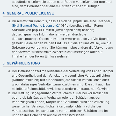
abzuändern, sofern sie gegen o. g. Regeln verstoßen oder geeignet
sind, dem Betreiber oder einem Dritten Schaden zuzufügen.
4. GENERAL PUBLIC LICENSE
Du nimmst zur Kenntnis, dass es sich bei phpBB um eine unter der „
GNU General Public License v2
“ (GPL) bereitgestellten Foren-
Software von phpBB Limited (www.phpbb.com) handelt;
deutschsprachige Informationen werden durch die
deutschsprachige Community unter www.phpbb.de zur Verfügung
gestellt. Beide haben keinen Einfluss auf die Art und Weise, wie die
Software verwendet wird. Sie können insbesondere die Verwendung
der Software für bestimmte Zwecke nicht untersagen oder auf
Inhalte fremder Foren Einfluss nehmen.
5. GEWÄHRLEISTUNG
Der Betreiber haftet mit Ausnahme der Verletzung von Leben, Körper
und Gesundheit und der Verletzung wesentlicher Vertragspflichten
(Kardinalpflichten) nur für Schäden, die auf ein vorsätzliches oder
grob fahrlässiges Verhalten zurückzuführen sind. Dies gilt auch für
mittelbare Folgeschäden wie insbesondere entgangenen Gewinn.
Die Haftung ist gegenüber Verbrauchern außer bei vorsätzlichem
oder grob fahrlässigem Verhalten oder bei Schäden aus der
Verletzung von Leben, Körper und Gesundheit und der Verletzung
wesentlicher Vertragspflichten (Kardinalpflichten) auf die bei
Vertragsschluss typischerweise vorhersehbaren Schäden und im
übrigen der Höhe nach auf die vertragstypischen