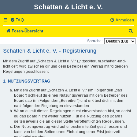
Schatten & Licht e. V.
FAQ
Anmelden
S
Foren-Übersicht
u
Sprache:
c
h
Schatten & Licht e. V. - Registrierung
e
Mit dem Zugriff auf „Schatten & Licht e. V.“ („https://forum.schatten-und-
licht.de“) wird zwischen dir und dem Betreiber ein Vertrag mit folgenden
Regelungen geschlossen:
1. NUTZUNGSVERTRAG
Mit dem Zugriff auf „Schatten & Licht e. V.“ (im Folgenden „das
Board“) schließt du einen Nutzungsvertrag mit dem Betreiber des
Boards ab (im Folgenden „Betreiber“) und erklärst dich mit den
nachfolgenden Regelungen einverstanden.
Wenn du mit diesen Regelungen nicht einverstanden bist, so darfst
du das Board nicht weiter nutzen. Für die Nutzung des Boards
gelten jeweils die an dieser Stelle veröffentlichten Regelungen.
Der Nutzungsvertrag wird auf unbestimmte Zeit geschlossen und
kann von beiden Seiten ohne Einhaltung einer Frist jederzeit