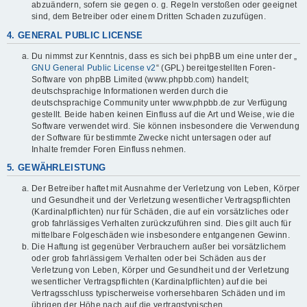
abzuändern, sofern sie gegen o. g. Regeln verstoßen oder geeignet
sind, dem Betreiber oder einem Dritten Schaden zuzufügen.
4. GENERAL PUBLIC LICENSE
Du nimmst zur Kenntnis, dass es sich bei phpBB um eine unter der „
GNU General Public License v2
“ (GPL) bereitgestellten Foren-
Software von phpBB Limited (www.phpbb.com) handelt;
deutschsprachige Informationen werden durch die
deutschsprachige Community unter www.phpbb.de zur Verfügung
gestellt. Beide haben keinen Einfluss auf die Art und Weise, wie die
Software verwendet wird. Sie können insbesondere die Verwendung
der Software für bestimmte Zwecke nicht untersagen oder auf
Inhalte fremder Foren Einfluss nehmen.
5. GEWÄHRLEISTUNG
Der Betreiber haftet mit Ausnahme der Verletzung von Leben, Körper
und Gesundheit und der Verletzung wesentlicher Vertragspflichten
(Kardinalpflichten) nur für Schäden, die auf ein vorsätzliches oder
grob fahrlässiges Verhalten zurückzuführen sind. Dies gilt auch für
mittelbare Folgeschäden wie insbesondere entgangenen Gewinn.
Die Haftung ist gegenüber Verbrauchern außer bei vorsätzlichem
oder grob fahrlässigem Verhalten oder bei Schäden aus der
Verletzung von Leben, Körper und Gesundheit und der Verletzung
wesentlicher Vertragspflichten (Kardinalpflichten) auf die bei
Vertragsschluss typischerweise vorhersehbaren Schäden und im
übrigen der Höhe nach auf die vertragstypischen