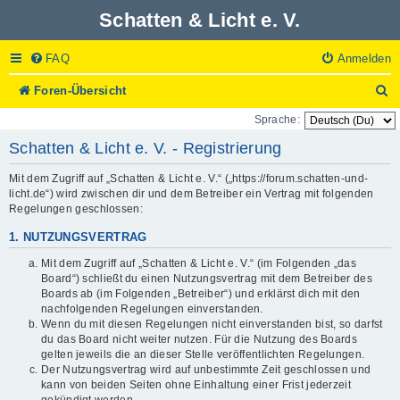
Schatten & Licht e. V.
FAQ
Anmelden
S
Foren-Übersicht
u
Sprache:
c
h
Schatten & Licht e. V. - Registrierung
e
Mit dem Zugriff auf „Schatten & Licht e. V.“ („https://forum.schatten-und-
licht.de“) wird zwischen dir und dem Betreiber ein Vertrag mit folgenden
Regelungen geschlossen:
1. NUTZUNGSVERTRAG
Mit dem Zugriff auf „Schatten & Licht e. V.“ (im Folgenden „das
Board“) schließt du einen Nutzungsvertrag mit dem Betreiber des
Boards ab (im Folgenden „Betreiber“) und erklärst dich mit den
nachfolgenden Regelungen einverstanden.
Wenn du mit diesen Regelungen nicht einverstanden bist, so darfst
du das Board nicht weiter nutzen. Für die Nutzung des Boards
gelten jeweils die an dieser Stelle veröffentlichten Regelungen.
Der Nutzungsvertrag wird auf unbestimmte Zeit geschlossen und
kann von beiden Seiten ohne Einhaltung einer Frist jederzeit