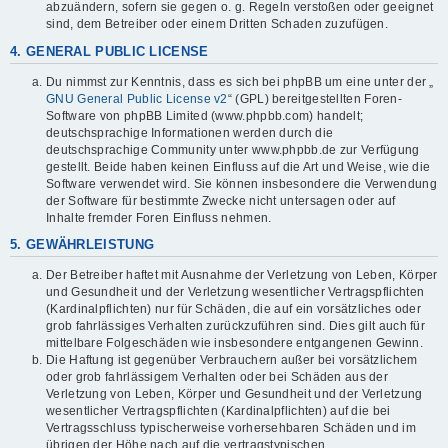
abzuändern, sofern sie gegen o. g. Regeln verstoßen oder geeignet
sind, dem Betreiber oder einem Dritten Schaden zuzufügen.
4. GENERAL PUBLIC LICENSE
Du nimmst zur Kenntnis, dass es sich bei phpBB um eine unter der „
GNU General Public License v2
“ (GPL) bereitgestellten Foren-
Software von phpBB Limited (www.phpbb.com) handelt;
deutschsprachige Informationen werden durch die
deutschsprachige Community unter www.phpbb.de zur Verfügung
gestellt. Beide haben keinen Einfluss auf die Art und Weise, wie die
Software verwendet wird. Sie können insbesondere die Verwendung
der Software für bestimmte Zwecke nicht untersagen oder auf
Inhalte fremder Foren Einfluss nehmen.
5. GEWÄHRLEISTUNG
Der Betreiber haftet mit Ausnahme der Verletzung von Leben, Körper
und Gesundheit und der Verletzung wesentlicher Vertragspflichten
(Kardinalpflichten) nur für Schäden, die auf ein vorsätzliches oder
grob fahrlässiges Verhalten zurückzuführen sind. Dies gilt auch für
mittelbare Folgeschäden wie insbesondere entgangenen Gewinn.
Die Haftung ist gegenüber Verbrauchern außer bei vorsätzlichem
oder grob fahrlässigem Verhalten oder bei Schäden aus der
Verletzung von Leben, Körper und Gesundheit und der Verletzung
wesentlicher Vertragspflichten (Kardinalpflichten) auf die bei
Vertragsschluss typischerweise vorhersehbaren Schäden und im
übrigen der Höhe nach auf die vertragstypischen