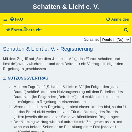
Schatten & Licht e. V.
FAQ
Anmelden
S
Foren-Übersicht
u
Sprache:
c
h
Schatten & Licht e. V. - Registrierung
e
Mit dem Zugriff auf „Schatten & Licht e. V.“ („https://forum.schatten-und-
licht.de“) wird zwischen dir und dem Betreiber ein Vertrag mit folgenden
Regelungen geschlossen:
1. NUTZUNGSVERTRAG
Mit dem Zugriff auf „Schatten & Licht e. V.“ (im Folgenden „das
Board“) schließt du einen Nutzungsvertrag mit dem Betreiber des
Boards ab (im Folgenden „Betreiber“) und erklärst dich mit den
nachfolgenden Regelungen einverstanden.
Wenn du mit diesen Regelungen nicht einverstanden bist, so darfst
du das Board nicht weiter nutzen. Für die Nutzung des Boards
gelten jeweils die an dieser Stelle veröffentlichten Regelungen.
Der Nutzungsvertrag wird auf unbestimmte Zeit geschlossen und
kann von beiden Seiten ohne Einhaltung einer Frist jederzeit