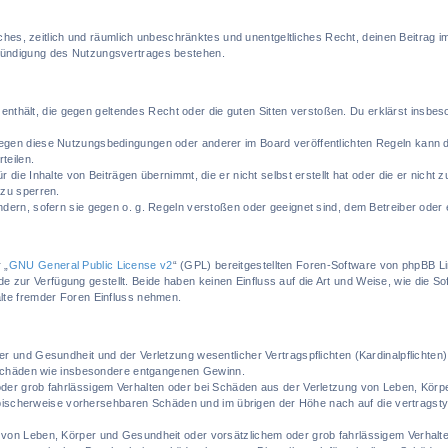
nfaches, zeitlich und räumlich unbeschränktes und unentgeltliches Recht, deinen Beitra
Kündigung des Nutzungsvertrages bestehen.
e enthält, die gegen geltendes Recht oder die guten Sitten verstoßen. Du erklärst insbe
egen diese Nutzungsbedingungen oder anderer im Board veröffentlichten Regeln kann 
teilen.
 die Inhalte von Beiträgen übernimmt, die er nicht selbst erstellt hat oder die er nicht
 zu sperren.
ndern, sofern sie gegen o. g. Regeln verstoßen oder geeignet sind, dem Betreiber oder
 „
GNU General Public License v2
“ (GPL) bereitgestellten Foren-Software von phpBB L
zur Verfügung gestellt. Beide haben keinen Einfluss auf die Art und Weise, wie die S
lte fremder Foren Einfluss nehmen.
r und Gesundheit und der Verletzung wesentlicher Vertragspflichten (Kardinalpflichten) 
geschäden wie insbesondere entgangenen Gewinn.
oder grob fahrlässigem Verhalten oder bei Schäden aus der Verletzung von Leben, Körp
 typischerweise vorhersehbaren Schäden und im übrigen der Höhe nach auf die vertragst
von Leben, Körper und Gesundheit oder vorsätzlichem oder grob fahrlässigem Verhalten