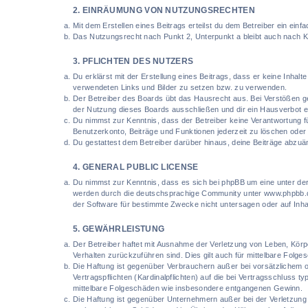
2. EINRÄUMUNG VON NUTZUNGSRECHTEN
Mit dem Erstellen eines Beitrags erteilst du dem Betreiber ein ei
Das Nutzungsrecht nach Punkt 2, Unterpunkt a bleibt auch nach 
3. PFLICHTEN DES NUTZERS
Du erklärst mit der Erstellung eines Beitrags, dass er keine Inhalt
verwendeten Links und Bilder zu setzen bzw. zu verwenden.
Der Betreiber des Boards übt das Hausrecht aus. Bei Verstößen g
der Nutzung dieses Boards ausschließen und dir ein Hausverbot er
Du nimmst zur Kenntnis, dass der Betreiber keine Verantwortung für
Benutzerkonto, Beiträge und Funktionen jederzeit zu löschen oder
Du gestattest dem Betreiber darüber hinaus, deine Beiträge abzuä
4. GENERAL PUBLIC LICENSE
Du nimmst zur Kenntnis, dass es sich bei phpBB um eine unter der
werden durch die deutschsprachige Community unter www.phpbb.de 
der Software für bestimmte Zwecke nicht untersagen oder auf Inha
5. GEWÄHRLEISTUNG
Der Betreiber haftet mit Ausnahme der Verletzung von Leben, Körpe
Verhalten zurückzuführen sind. Dies gilt auch für mittelbare Fol
Die Haftung ist gegenüber Verbrauchern außer bei vorsätzlichem 
Vertragspflichten (Kardinalpflichten) auf die bei Vertragsschluss
mittelbare Folgeschäden wie insbesondere entgangenen Gewinn.
Die Haftung ist gegenüber Unternehmern außer bei der Verletzung 