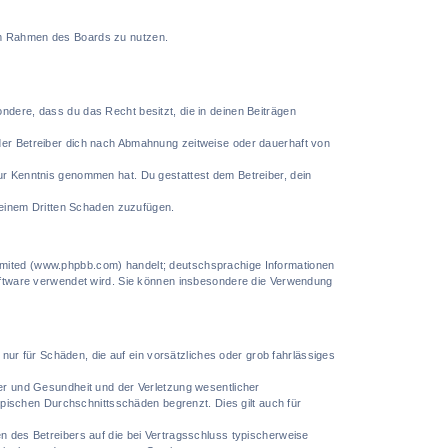
g im Rahmen des Boards zu nutzen.
sondere, dass du das Recht besitzt, die in deinen Beiträgen
der Betreiber dich nach Abmahnung zeitweise oder dauerhaft von
 zur Kenntnis genommen hat. Du gestattest dem Betreiber, dein
 einem Dritten Schaden zuzufügen.
imited (www.phpbb.com) handelt; deutschsprachige Informationen
oftware verwendet wird. Sie können insbesondere die Verwendung
nur für Schäden, die auf ein vorsätzliches oder grob fahrlässiges
er und Gesundheit und der Verletzung wesentlicher
ypischen Durchschnittsschäden begrenzt. Dies gilt auch für
 des Betreibers auf die bei Vertragsschluss typischerweise