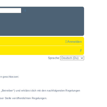
S
E
u
r
c
w
h
e
e
i
t
e
r
t
Anmelden
e
S
S
u
u
c
Sprache:
c
h
h
e
e
gen geschlossen:
n „Betreiber“) und erklärst dich mit den nachfolgenden Regelungen
ser Stelle veröffentlichten Regelungen.