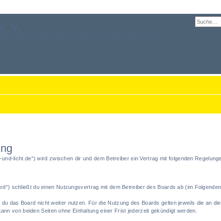
e. V.
rganisation zu peripartalen psychischen Erkrankungen
ung
ten-und-licht.de“) wird zwischen dir und dem Betreiber ein Vertrag mit folgenden Regelun
oard“) schließt du einen Nutzungsvertrag mit dem Betreiber des Boards ab (im Folgende
du das Board nicht weiter nutzen. Für die Nutzung des Boards gelten jeweils die an die
nn von beiden Seiten ohne Einhaltung einer Frist jederzeit gekündigt werden.