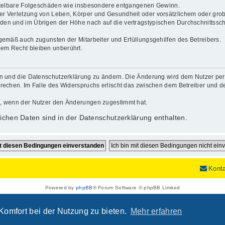
mittelbare Folgeschäden wie insbesondere entgangenen Gewinn.
r Verletzung von Leben, Körper und Gesundheit oder vorsätzlichem oder grob 
en und im Übrigen der Höhe nach auf die vertragstypischen Durchschnittsschä
gemäß auch zugunsten der Mitarbeiter und Erfüllungsgehilfen des Betreibers.
em Recht bleiben unberührt.
n und die Datenschutzerklärung zu ändern. Die Änderung wird dem Nutzer per E
rechen. Im Falle des Widerspruchs erlischt das zwischen dem Betreiber und de
h, wenn der Nutzer den Änderungen zugestimmt hat.
chen Daten sind in der Datenschutzerklärung enthalten.
Kont
Powered by
phpBB
® Forum Software © phpBB Limited
Deutsche Übersetzung durch
phpBB.de
Datenschutz
|
Nutzungsbedingungen
Komfort bei der Nutzung zu bieten.
Mehr erfahren