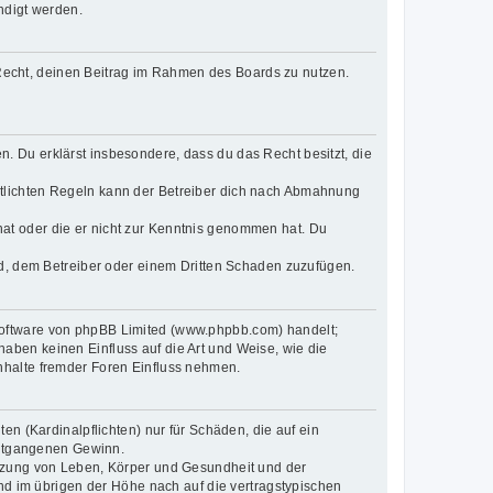
ndigt werden.
s Recht, deinen Beitrag im Rahmen des Boards zu nutzen.
en. Du erklärst insbesondere, dass du das Recht besitzt, die
tlichten Regeln kann der Betreiber dich nach Abmahnung
t hat oder die er nicht zur Kenntnis genommen hat. Du
nd, dem Betreiber oder einem Dritten Schaden zuzufügen.
-Software von phpBB Limited (www.phpbb.com) handelt;
ben keinen Einfluss auf die Art und Weise, wie die
nhalte fremder Foren Einfluss nehmen.
n (Kardinalpflichten) nur für Schäden, die auf ein
 entgangenen Gewinn.
etzung von Leben, Körper und Gesundheit und der
und im übrigen der Höhe nach auf die vertragstypischen