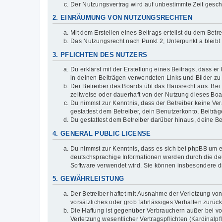
Der Nutzungsvertrag wird auf unbestimmte Zeit gesch
2. EINRÄUMUNG VON NUTZUNGSRECHTEN
Mit dem Erstellen eines Beitrags erteilst du dem Bet
Das Nutzungsrecht nach Punkt 2, Unterpunkt a bleib
3. PFLICHTEN DES NUTZERS
Du erklärst mit der Erstellung eines Beitrags, dass er
in deinen Beiträgen verwendeten Links und Bilder zu
Der Betreiber des Boards übt das Hausrecht aus. Be
zeitweise oder dauerhaft von der Nutzung dieses Boar
Du nimmst zur Kenntnis, dass der Betreiber keine Vera
gestattest dem Betreiber, dein Benutzerkonto, Beiträ
Du gestattest dem Betreiber darüber hinaus, deine B
4. GENERAL PUBLIC LICENSE
Du nimmst zur Kenntnis, dass es sich bei phpBB um ei
deutschsprachige Informationen werden durch die deu
Software verwendet wird. Sie können insbesondere d
5. GEWÄHRLEISTUNG
Der Betreiber haftet mit Ausnahme der Verletzung von
vorsätzliches oder grob fahrlässiges Verhalten zurü
Die Haftung ist gegenüber Verbrauchern außer bei v
Verletzung wesentlicher Vertragspflichten (Kardinalp