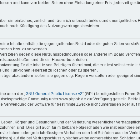
lossen und kann von beiden Seiten ohne Einhaltung einer Frist jederzeit gekü
reiber ein einfaches, zeitlich und räumlich unbeschränktes und unentgeltliche
t auch nach Kündigung des Nutzungsvertrages bestehen.
 keine Inhalte enthält, die gegen geltendes Recht oder die guten Sitten verstoß
 setzen bzw. zu verwenden.
i Verstößen gegen diese Nutzungsbedingungen oder anderer im Board veröffen
ds ausschließen und dir ein Hausverbot erteilen.
ntwortung für die Inhalte von Beiträgen übernimmt, die er nicht selbst erstell
ge und Funktionen jederzeit zu löschen oder zu sperren.
eiträge abzuändern, sofern sie gegen o. g. Regeln verstoßen oder geeignet si
ne unter der „
GNU General Public License v2
“ (GPL) bereitgestellten Foren
tschsprachige Community unter www.phpbb.de zur Verfügung gestellt. Beide ha
ie Verwendung der Software für bestimmte Zwecke nicht untersagen oder auf I
 Leben, Körper und Gesundheit und der Verletzung wesentlicher Vertragspflichte
ckzuführen sind. Dies gilt auch für mittelbare Folgeschäden wie insbesondere
orsätzlichem oder grob fahrlässigem Verhalten oder bei Schäden aus der Verl
flichten) auf die bei Vertragsschluss typischerweise vorhersehbaren Schäden 