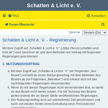
Schatten & Licht e. V.
FAQ
Anmelden
S
Foren-Übersicht
u
Sprache:
c
h
Schatten & Licht e. V. - Registrierung
e
Mit dem Zugriff auf „Schatten & Licht e. V.“ („https://forum.schatten-und-
licht.de“) wird zwischen dir und dem Betreiber ein Vertrag mit folgenden
Regelungen geschlossen:
1. NUTZUNGSVERTRAG
Mit dem Zugriff auf „Schatten & Licht e. V.“ (im Folgenden „das
Board“) schließt du einen Nutzungsvertrag mit dem Betreiber des
Boards ab (im Folgenden „Betreiber“) und erklärst dich mit den
nachfolgenden Regelungen einverstanden.
Wenn du mit diesen Regelungen nicht einverstanden bist, so darfst
du das Board nicht weiter nutzen. Für die Nutzung des Boards
gelten jeweils die an dieser Stelle veröffentlichten Regelungen.
Der Nutzungsvertrag wird auf unbestimmte Zeit geschlossen und
kann von beiden Seiten ohne Einhaltung einer Frist jederzeit