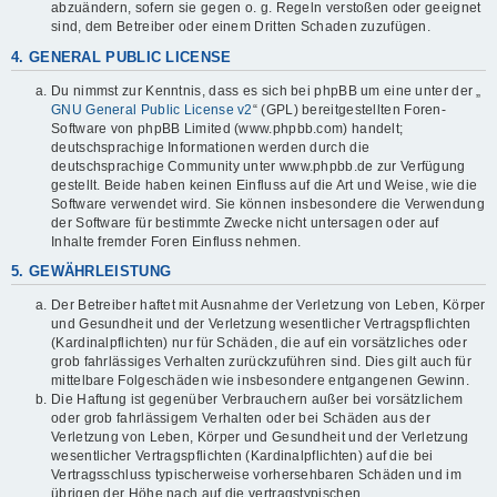
abzuändern, sofern sie gegen o. g. Regeln verstoßen oder geeignet
sind, dem Betreiber oder einem Dritten Schaden zuzufügen.
4. GENERAL PUBLIC LICENSE
Du nimmst zur Kenntnis, dass es sich bei phpBB um eine unter der „
GNU General Public License v2
“ (GPL) bereitgestellten Foren-
Software von phpBB Limited (www.phpbb.com) handelt;
deutschsprachige Informationen werden durch die
deutschsprachige Community unter www.phpbb.de zur Verfügung
gestellt. Beide haben keinen Einfluss auf die Art und Weise, wie die
Software verwendet wird. Sie können insbesondere die Verwendung
der Software für bestimmte Zwecke nicht untersagen oder auf
Inhalte fremder Foren Einfluss nehmen.
5. GEWÄHRLEISTUNG
Der Betreiber haftet mit Ausnahme der Verletzung von Leben, Körper
und Gesundheit und der Verletzung wesentlicher Vertragspflichten
(Kardinalpflichten) nur für Schäden, die auf ein vorsätzliches oder
grob fahrlässiges Verhalten zurückzuführen sind. Dies gilt auch für
mittelbare Folgeschäden wie insbesondere entgangenen Gewinn.
Die Haftung ist gegenüber Verbrauchern außer bei vorsätzlichem
oder grob fahrlässigem Verhalten oder bei Schäden aus der
Verletzung von Leben, Körper und Gesundheit und der Verletzung
wesentlicher Vertragspflichten (Kardinalpflichten) auf die bei
Vertragsschluss typischerweise vorhersehbaren Schäden und im
übrigen der Höhe nach auf die vertragstypischen