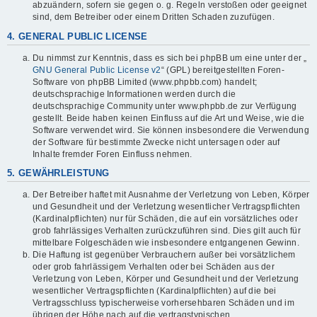
abzuändern, sofern sie gegen o. g. Regeln verstoßen oder geeignet
sind, dem Betreiber oder einem Dritten Schaden zuzufügen.
4. GENERAL PUBLIC LICENSE
Du nimmst zur Kenntnis, dass es sich bei phpBB um eine unter der „
GNU General Public License v2
“ (GPL) bereitgestellten Foren-
Software von phpBB Limited (www.phpbb.com) handelt;
deutschsprachige Informationen werden durch die
deutschsprachige Community unter www.phpbb.de zur Verfügung
gestellt. Beide haben keinen Einfluss auf die Art und Weise, wie die
Software verwendet wird. Sie können insbesondere die Verwendung
der Software für bestimmte Zwecke nicht untersagen oder auf
Inhalte fremder Foren Einfluss nehmen.
5. GEWÄHRLEISTUNG
Der Betreiber haftet mit Ausnahme der Verletzung von Leben, Körper
und Gesundheit und der Verletzung wesentlicher Vertragspflichten
(Kardinalpflichten) nur für Schäden, die auf ein vorsätzliches oder
grob fahrlässiges Verhalten zurückzuführen sind. Dies gilt auch für
mittelbare Folgeschäden wie insbesondere entgangenen Gewinn.
Die Haftung ist gegenüber Verbrauchern außer bei vorsätzlichem
oder grob fahrlässigem Verhalten oder bei Schäden aus der
Verletzung von Leben, Körper und Gesundheit und der Verletzung
wesentlicher Vertragspflichten (Kardinalpflichten) auf die bei
Vertragsschluss typischerweise vorhersehbaren Schäden und im
übrigen der Höhe nach auf die vertragstypischen