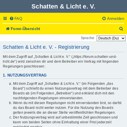
Schatten & Licht e. V.
FAQ
Anmelden
S
Foren-Übersicht
u
Sprache:
c
h
Schatten & Licht e. V. - Registrierung
e
Mit dem Zugriff auf „Schatten & Licht e. V.“ („https://forum.schatten-und-
licht.de“) wird zwischen dir und dem Betreiber ein Vertrag mit folgenden
Regelungen geschlossen:
1. NUTZUNGSVERTRAG
Mit dem Zugriff auf „Schatten & Licht e. V.“ (im Folgenden „das
Board“) schließt du einen Nutzungsvertrag mit dem Betreiber des
Boards ab (im Folgenden „Betreiber“) und erklärst dich mit den
nachfolgenden Regelungen einverstanden.
Wenn du mit diesen Regelungen nicht einverstanden bist, so darfst
du das Board nicht weiter nutzen. Für die Nutzung des Boards
gelten jeweils die an dieser Stelle veröffentlichten Regelungen.
Der Nutzungsvertrag wird auf unbestimmte Zeit geschlossen und
kann von beiden Seiten ohne Einhaltung einer Frist jederzeit