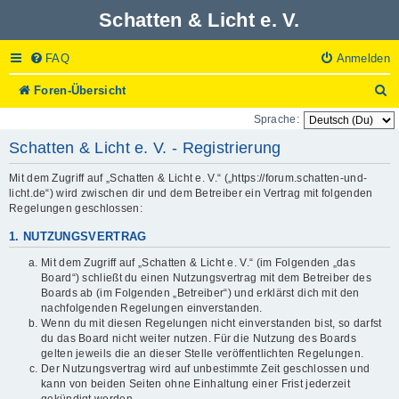
Schatten & Licht e. V.
FAQ
Anmelden
S
Foren-Übersicht
u
Sprache:
c
h
Schatten & Licht e. V. - Registrierung
e
Mit dem Zugriff auf „Schatten & Licht e. V.“ („https://forum.schatten-und-
licht.de“) wird zwischen dir und dem Betreiber ein Vertrag mit folgenden
Regelungen geschlossen:
1. NUTZUNGSVERTRAG
Mit dem Zugriff auf „Schatten & Licht e. V.“ (im Folgenden „das
Board“) schließt du einen Nutzungsvertrag mit dem Betreiber des
Boards ab (im Folgenden „Betreiber“) und erklärst dich mit den
nachfolgenden Regelungen einverstanden.
Wenn du mit diesen Regelungen nicht einverstanden bist, so darfst
du das Board nicht weiter nutzen. Für die Nutzung des Boards
gelten jeweils die an dieser Stelle veröffentlichten Regelungen.
Der Nutzungsvertrag wird auf unbestimmte Zeit geschlossen und
kann von beiden Seiten ohne Einhaltung einer Frist jederzeit