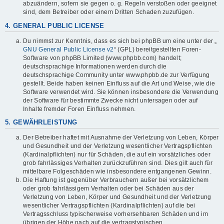
abzuändern, sofern sie gegen o. g. Regeln verstoßen oder geeignet
sind, dem Betreiber oder einem Dritten Schaden zuzufügen.
4. GENERAL PUBLIC LICENSE
Du nimmst zur Kenntnis, dass es sich bei phpBB um eine unter der „
GNU General Public License v2
“ (GPL) bereitgestellten Foren-
Software von phpBB Limited (www.phpbb.com) handelt;
deutschsprachige Informationen werden durch die
deutschsprachige Community unter www.phpbb.de zur Verfügung
gestellt. Beide haben keinen Einfluss auf die Art und Weise, wie die
Software verwendet wird. Sie können insbesondere die Verwendung
der Software für bestimmte Zwecke nicht untersagen oder auf
Inhalte fremder Foren Einfluss nehmen.
5. GEWÄHRLEISTUNG
Der Betreiber haftet mit Ausnahme der Verletzung von Leben, Körper
und Gesundheit und der Verletzung wesentlicher Vertragspflichten
(Kardinalpflichten) nur für Schäden, die auf ein vorsätzliches oder
grob fahrlässiges Verhalten zurückzuführen sind. Dies gilt auch für
mittelbare Folgeschäden wie insbesondere entgangenen Gewinn.
Die Haftung ist gegenüber Verbrauchern außer bei vorsätzlichem
oder grob fahrlässigem Verhalten oder bei Schäden aus der
Verletzung von Leben, Körper und Gesundheit und der Verletzung
wesentlicher Vertragspflichten (Kardinalpflichten) auf die bei
Vertragsschluss typischerweise vorhersehbaren Schäden und im
übrigen der Höhe nach auf die vertragstypischen