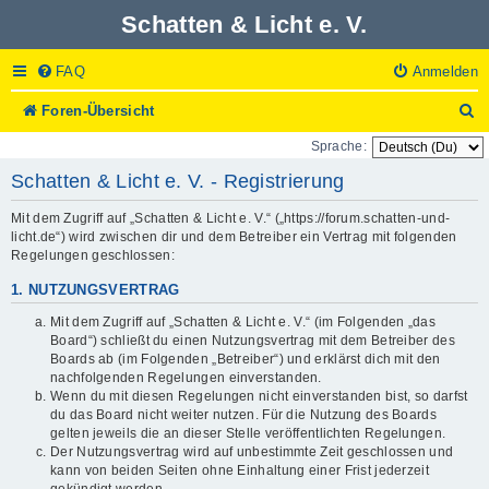
Schatten & Licht e. V.
FAQ
Anmelden
S
Foren-Übersicht
u
Sprache:
c
h
Schatten & Licht e. V. - Registrierung
e
Mit dem Zugriff auf „Schatten & Licht e. V.“ („https://forum.schatten-und-
licht.de“) wird zwischen dir und dem Betreiber ein Vertrag mit folgenden
Regelungen geschlossen:
1. NUTZUNGSVERTRAG
Mit dem Zugriff auf „Schatten & Licht e. V.“ (im Folgenden „das
Board“) schließt du einen Nutzungsvertrag mit dem Betreiber des
Boards ab (im Folgenden „Betreiber“) und erklärst dich mit den
nachfolgenden Regelungen einverstanden.
Wenn du mit diesen Regelungen nicht einverstanden bist, so darfst
du das Board nicht weiter nutzen. Für die Nutzung des Boards
gelten jeweils die an dieser Stelle veröffentlichten Regelungen.
Der Nutzungsvertrag wird auf unbestimmte Zeit geschlossen und
kann von beiden Seiten ohne Einhaltung einer Frist jederzeit