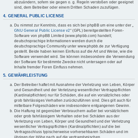
abzuändern, sofern sie gegen o. g. Regeln verstoßen oder geeignet
sind, dem Betreiber oder einem Dritten Schaden zuzufügen.
4. GENERAL PUBLIC LICENSE
Du nimmst zur Kenntnis, dass es sich bei phpBB um eine unter der „
GNU General Public License v2
“ (GPL) bereitgestellten Foren-
Software von phpBB Limited (www.phpbb.com) handelt;
deutschsprachige Informationen werden durch die
deutschsprachige Community unter www.phpbb.de zur Verfügung
gestellt. Beide haben keinen Einfluss auf die Art und Weise, wie die
Software verwendet wird. Sie können insbesondere die Verwendung
der Software für bestimmte Zwecke nicht untersagen oder auf
Inhalte fremder Foren Einfluss nehmen.
5. GEWÄHRLEISTUNG
Der Betreiber haftet mit Ausnahme der Verletzung von Leben, Körper
und Gesundheit und der Verletzung wesentlicher Vertragspflichten
(Kardinalpflichten) nur für Schäden, die auf ein vorsätzliches oder
grob fahrlässiges Verhalten zurückzuführen sind. Dies gilt auch für
mittelbare Folgeschäden wie insbesondere entgangenen Gewinn.
Die Haftung ist gegenüber Verbrauchern außer bei vorsätzlichem
oder grob fahrlässigem Verhalten oder bei Schäden aus der
Verletzung von Leben, Körper und Gesundheit und der Verletzung
wesentlicher Vertragspflichten (Kardinalpflichten) auf die bei
Vertragsschluss typischerweise vorhersehbaren Schäden und im
übrigen der Höhe nach auf die vertragstypischen