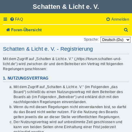
Schatten & Licht e. V.
FAQ
Anmelden
S
Foren-Übersicht
u
Sprache:
c
h
Schatten & Licht e. V. - Registrierung
e
Mit dem Zugriff auf „Schatten & Licht e. V.“ („https://forum.schatten-und-
licht.de“) wird zwischen dir und dem Betreiber ein Vertrag mit folgenden
Regelungen geschlossen:
1. NUTZUNGSVERTRAG
Mit dem Zugriff auf „Schatten & Licht e. V.“ (im Folgenden „das
Board“) schließt du einen Nutzungsvertrag mit dem Betreiber des
Boards ab (im Folgenden „Betreiber“) und erklärst dich mit den
nachfolgenden Regelungen einverstanden.
Wenn du mit diesen Regelungen nicht einverstanden bist, so darfst
du das Board nicht weiter nutzen. Für die Nutzung des Boards
gelten jeweils die an dieser Stelle veröffentlichten Regelungen.
Der Nutzungsvertrag wird auf unbestimmte Zeit geschlossen und
kann von beiden Seiten ohne Einhaltung einer Frist jederzeit