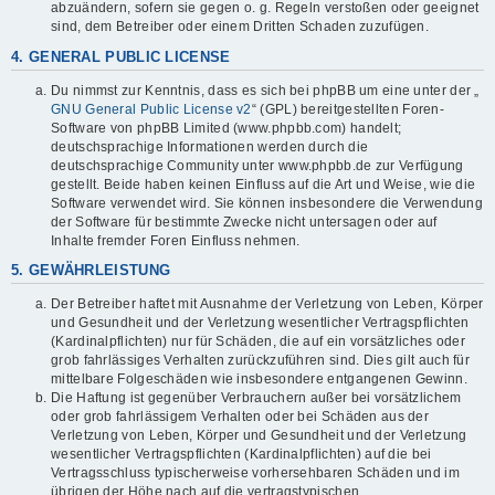
abzuändern, sofern sie gegen o. g. Regeln verstoßen oder geeignet
sind, dem Betreiber oder einem Dritten Schaden zuzufügen.
4. GENERAL PUBLIC LICENSE
Du nimmst zur Kenntnis, dass es sich bei phpBB um eine unter der „
GNU General Public License v2
“ (GPL) bereitgestellten Foren-
Software von phpBB Limited (www.phpbb.com) handelt;
deutschsprachige Informationen werden durch die
deutschsprachige Community unter www.phpbb.de zur Verfügung
gestellt. Beide haben keinen Einfluss auf die Art und Weise, wie die
Software verwendet wird. Sie können insbesondere die Verwendung
der Software für bestimmte Zwecke nicht untersagen oder auf
Inhalte fremder Foren Einfluss nehmen.
5. GEWÄHRLEISTUNG
Der Betreiber haftet mit Ausnahme der Verletzung von Leben, Körper
und Gesundheit und der Verletzung wesentlicher Vertragspflichten
(Kardinalpflichten) nur für Schäden, die auf ein vorsätzliches oder
grob fahrlässiges Verhalten zurückzuführen sind. Dies gilt auch für
mittelbare Folgeschäden wie insbesondere entgangenen Gewinn.
Die Haftung ist gegenüber Verbrauchern außer bei vorsätzlichem
oder grob fahrlässigem Verhalten oder bei Schäden aus der
Verletzung von Leben, Körper und Gesundheit und der Verletzung
wesentlicher Vertragspflichten (Kardinalpflichten) auf die bei
Vertragsschluss typischerweise vorhersehbaren Schäden und im
übrigen der Höhe nach auf die vertragstypischen