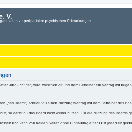
e. V.
rganisation zu peripartalen psychischen Erkrankungen
ungen
.schatten-und-licht.de“) wird zwischen dir und dem Betreiber ein Vertrag mit fo
enden „das Board“) schließt du einen Nutzungsvertrag mit dem Betreiber des Boa
t, so darfst du das Board nicht weiter nutzen. Für die Nutzung des Boards gelt
lossen und kann von beiden Seiten ohne Einhaltung einer Frist jederzeit gekü