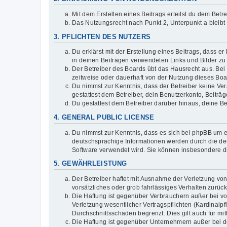
Mit dem Erstellen eines Beitrags erteilst du dem Bet
Das Nutzungsrecht nach Punkt 2, Unterpunkt a bleib
3. PFLICHTEN DES NUTZERS
Du erklärst mit der Erstellung eines Beitrags, dass er
in deinen Beiträgen verwendeten Links und Bilder zu
Der Betreiber des Boards übt das Hausrecht aus. Be
zeitweise oder dauerhaft von der Nutzung dieses Boar
Du nimmst zur Kenntnis, dass der Betreiber keine Vera
gestattest dem Betreiber, dein Benutzerkonto, Beiträ
Du gestattest dem Betreiber darüber hinaus, deine B
4. GENERAL PUBLIC LICENSE
Du nimmst zur Kenntnis, dass es sich bei phpBB um ei
deutschsprachige Informationen werden durch die deu
Software verwendet wird. Sie können insbesondere d
5. GEWÄHRLEISTUNG
Der Betreiber haftet mit Ausnahme der Verletzung von
vorsätzliches oder grob fahrlässiges Verhalten zurü
Die Haftung ist gegenüber Verbrauchern außer bei v
Verletzung wesentlicher Vertragspflichten (Kardinalp
Durchschnittsschäden begrenzt. Dies gilt auch für 
Die Haftung ist gegenüber Unternehmern außer bei de