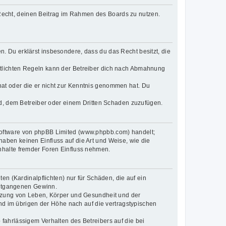
s Recht, deinen Beitrag im Rahmen des Boards zu nutzen.
en. Du erklärst insbesondere, dass du das Recht besitzt, die
tlichten Regeln kann der Betreiber dich nach Abmahnung
t hat oder die er nicht zur Kenntnis genommen hat. Du
nd, dem Betreiber oder einem Dritten Schaden zuzufügen.
-Software von phpBB Limited (www.phpbb.com) handelt;
ben keinen Einfluss auf die Art und Weise, wie die
nhalte fremder Foren Einfluss nehmen.
n (Kardinalpflichten) nur für Schäden, die auf ein
 entgangenen Gewinn.
etzung von Leben, Körper und Gesundheit und der
und im übrigen der Höhe nach auf die vertragstypischen
fahrlässigem Verhalten des Betreibers auf die bei