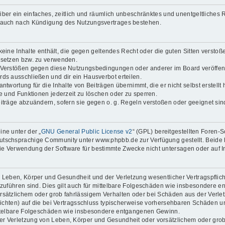
reiber ein einfaches, zeitlich und räumlich unbeschränktes und unentgeltliche
t auch nach Kündigung des Nutzungsvertrages bestehen.
 keine Inhalte enthält, die gegen geltendes Recht oder die guten Sitten verstoß
 setzen bzw. zu verwenden.
i Verstößen gegen diese Nutzungsbedingungen oder anderer im Board veröffen
ds ausschließen und dir ein Hausverbot erteilen.
ntwortung für die Inhalte von Beiträgen übernimmt, die er nicht selbst erstell
ge und Funktionen jederzeit zu löschen oder zu sperren.
eiträge abzuändern, sofern sie gegen o. g. Regeln verstoßen oder geeignet si
ne unter der „
GNU General Public License v2
“ (GPL) bereitgestellten Foren
tschsprachige Community unter www.phpbb.de zur Verfügung gestellt. Beide ha
ie Verwendung der Software für bestimmte Zwecke nicht untersagen oder auf I
 Leben, Körper und Gesundheit und der Verletzung wesentlicher Vertragspflichte
ckzuführen sind. Dies gilt auch für mittelbare Folgeschäden wie insbesondere
orsätzlichem oder grob fahrlässigem Verhalten oder bei Schäden aus der Verl
flichten) auf die bei Vertragsschluss typischerweise vorhersehbaren Schäden 
mittelbare Folgeschäden wie insbesondere entgangenen Gewinn.
r Verletzung von Leben, Körper und Gesundheit oder vorsätzlichem oder grob 