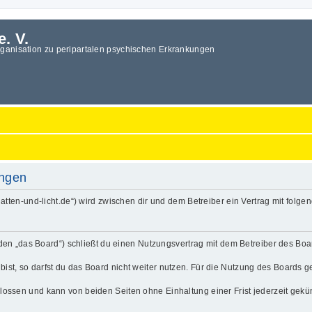
e. V.
rganisation zu peripartalen psychischen Erkrankungen
ungen
.schatten-und-licht.de“) wird zwischen dir und dem Betreiber ein Vertrag mit fo
enden „das Board“) schließt du einen Nutzungsvertrag mit dem Betreiber des Boa
t, so darfst du das Board nicht weiter nutzen. Für die Nutzung des Boards gelt
lossen und kann von beiden Seiten ohne Einhaltung einer Frist jederzeit gekü