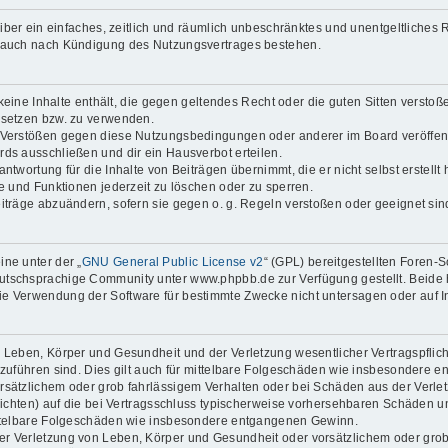
reiber ein einfaches, zeitlich und räumlich unbeschränktes und unentgeltliche
t auch nach Kündigung des Nutzungsvertrages bestehen.
 keine Inhalte enthält, die gegen geltendes Recht oder die guten Sitten verstoß
 setzen bzw. zu verwenden.
i Verstößen gegen diese Nutzungsbedingungen oder anderer im Board veröffen
ds ausschließen und dir ein Hausverbot erteilen.
ntwortung für die Inhalte von Beiträgen übernimmt, die er nicht selbst erstell
ge und Funktionen jederzeit zu löschen oder zu sperren.
eiträge abzuändern, sofern sie gegen o. g. Regeln verstoßen oder geeignet si
ne unter der „
GNU General Public License v2
“ (GPL) bereitgestellten Foren
tschsprachige Community unter www.phpbb.de zur Verfügung gestellt. Beide ha
ie Verwendung der Software für bestimmte Zwecke nicht untersagen oder auf I
 Leben, Körper und Gesundheit und der Verletzung wesentlicher Vertragspflichte
ckzuführen sind. Dies gilt auch für mittelbare Folgeschäden wie insbesondere
orsätzlichem oder grob fahrlässigem Verhalten oder bei Schäden aus der Verl
flichten) auf die bei Vertragsschluss typischerweise vorhersehbaren Schäden 
mittelbare Folgeschäden wie insbesondere entgangenen Gewinn.
r Verletzung von Leben, Körper und Gesundheit oder vorsätzlichem oder grob 