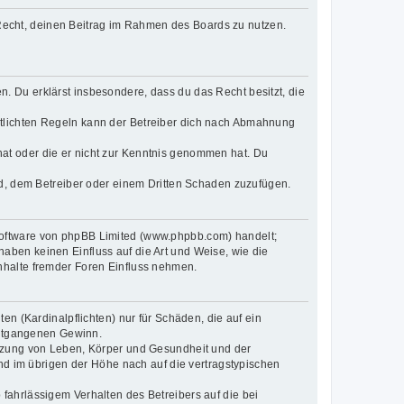
s Recht, deinen Beitrag im Rahmen des Boards zu nutzen.
en. Du erklärst insbesondere, dass du das Recht besitzt, die
tlichten Regeln kann der Betreiber dich nach Abmahnung
t hat oder die er nicht zur Kenntnis genommen hat. Du
nd, dem Betreiber oder einem Dritten Schaden zuzufügen.
-Software von phpBB Limited (www.phpbb.com) handelt;
ben keinen Einfluss auf die Art und Weise, wie die
nhalte fremder Foren Einfluss nehmen.
n (Kardinalpflichten) nur für Schäden, die auf ein
 entgangenen Gewinn.
etzung von Leben, Körper und Gesundheit und der
und im übrigen der Höhe nach auf die vertragstypischen
fahrlässigem Verhalten des Betreibers auf die bei