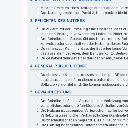
Mit dem Erstellen eines Beitrags erteilst du dem Bet
Das Nutzungsrecht nach Punkt 2, Unterpunkt a bleib
3. PFLICHTEN DES NUTZERS
Du erklärst mit der Erstellung eines Beitrags, dass er
in deinen Beiträgen verwendeten Links und Bilder zu
Der Betreiber des Boards übt das Hausrecht aus. Be
zeitweise oder dauerhaft von der Nutzung dieses Boar
Du nimmst zur Kenntnis, dass der Betreiber keine Vera
gestattest dem Betreiber, dein Benutzerkonto, Beiträ
Du gestattest dem Betreiber darüber hinaus, deine B
4. GENERAL PUBLIC LICENSE
Du nimmst zur Kenntnis, dass es sich bei phpBB um ei
deutschsprachige Informationen werden durch die deu
Software verwendet wird. Sie können insbesondere d
5. GEWÄHRLEISTUNG
Der Betreiber haftet mit Ausnahme der Verletzung von
vorsätzliches oder grob fahrlässiges Verhalten zurü
Die Haftung ist gegenüber Verbrauchern außer bei v
Verletzung wesentlicher Vertragspflichten (Kardinalp
Durchschnittsschäden begrenzt. Dies gilt auch für 
Die Haftung ist gegenüber Unternehmern außer bei de