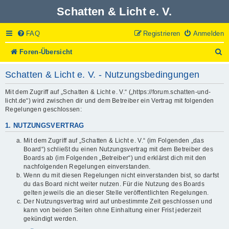
Schatten & Licht e. V.
FAQ
Registrieren
Anmelden
S
Foren-Übersicht
u
c
Schatten & Licht e. V. - Nutzungsbedingungen
h
e
Mit dem Zugriff auf „Schatten & Licht e. V.“ („https://forum.schatten-und-
licht.de“) wird zwischen dir und dem Betreiber ein Vertrag mit folgenden
Regelungen geschlossen:
1. NUTZUNGSVERTRAG
Mit dem Zugriff auf „Schatten & Licht e. V.“ (im Folgenden „das
Board“) schließt du einen Nutzungsvertrag mit dem Betreiber des
Boards ab (im Folgenden „Betreiber“) und erklärst dich mit den
nachfolgenden Regelungen einverstanden.
Wenn du mit diesen Regelungen nicht einverstanden bist, so darfst
du das Board nicht weiter nutzen. Für die Nutzung des Boards
gelten jeweils die an dieser Stelle veröffentlichten Regelungen.
Der Nutzungsvertrag wird auf unbestimmte Zeit geschlossen und
kann von beiden Seiten ohne Einhaltung einer Frist jederzeit
gekündigt werden.