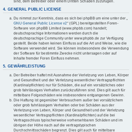
sind, dem Betreiber oder einem Dritten Schaden zuzufügen.
4. GENERAL PUBLIC LICENSE
Du nimmst zur Kenntnis, dass es sich bei phpBB um eine unter der „
GNU General Public License v2
“ (GPL) bereitgestellten Foren-
Software von phpBB Limited (www.phpbb.com) handelt;
deutschsprachige Informationen werden durch die
deutschsprachige Community unter www.phpbb.de zur Verfügung
gestellt. Beide haben keinen Einfluss auf die Art und Weise, wie die
Software verwendet wird. Sie können insbesondere die Verwendung
der Software für bestimmte Zwecke nicht untersagen oder auf
Inhalte fremder Foren Einfluss nehmen.
5. GEWÄHRLEISTUNG
Der Betreiber haftet mit Ausnahme der Verletzung von Leben, Körper
und Gesundheit und der Verletzung wesentlicher Vertragspflichten
(Kardinalpflichten) nur für Schäden, die auf ein vorsätzliches oder
grob fahrlässiges Verhalten zurückzuführen sind. Dies gilt auch für
mittelbare Folgeschäden wie insbesondere entgangenen Gewinn.
Die Haftung ist gegenüber Verbrauchern außer bei vorsätzlichem
oder grob fahrlässigem Verhalten oder bei Schäden aus der
Verletzung von Leben, Körper und Gesundheit und der Verletzung
wesentlicher Vertragspflichten (Kardinalpflichten) auf die bei
Vertragsschluss typischerweise vorhersehbaren Schäden und im
übrigen der Höhe nach auf die vertragstypischen
Durchschnittsschäden begrenzt. Dies gilt auch für mittelbare