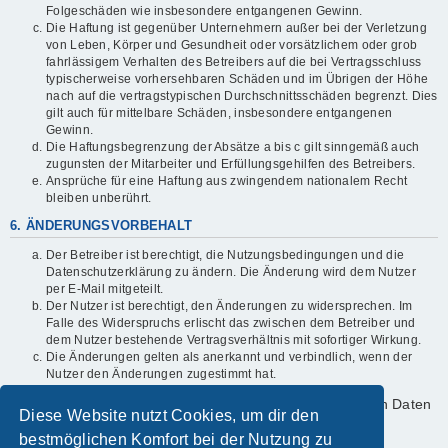
Folgeschäden wie insbesondere entgangenen Gewinn.
Die Haftung ist gegenüber Unternehmern außer bei der Verletzung
von Leben, Körper und Gesundheit oder vorsätzlichem oder grob
fahrlässigem Verhalten des Betreibers auf die bei Vertragsschluss
typischerweise vorhersehbaren Schäden und im Übrigen der Höhe
nach auf die vertragstypischen Durchschnittsschäden begrenzt. Dies
gilt auch für mittelbare Schäden, insbesondere entgangenen
Gewinn.
Die Haftungsbegrenzung der Absätze a bis c gilt sinngemäß auch
zugunsten der Mitarbeiter und Erfüllungsgehilfen des Betreibers.
Ansprüche für eine Haftung aus zwingendem nationalem Recht
bleiben unberührt.
6. ÄNDERUNGSVORBEHALT
Der Betreiber ist berechtigt, die Nutzungsbedingungen und die
Datenschutzerklärung zu ändern. Die Änderung wird dem Nutzer
per E-Mail mitgeteilt.
Der Nutzer ist berechtigt, den Änderungen zu widersprechen. Im
Falle des Widerspruchs erlischt das zwischen dem Betreiber und
dem Nutzer bestehende Vertragsverhältnis mit sofortiger Wirkung.
Die Änderungen gelten als anerkannt und verbindlich, wenn der
Nutzer den Änderungen zugestimmt hat.
Informationen über den Umgang mit deinen persönlichen Daten
Diese Website nutzt Cookies, um dir den
sind in der Datenschutzerklärung enthalten.
bestmöglichen Komfort bei der Nutzung zu