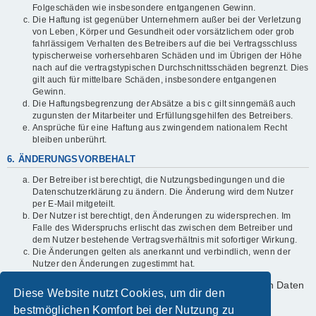
Folgeschäden wie insbesondere entgangenen Gewinn.
Die Haftung ist gegenüber Unternehmern außer bei der Verletzung
von Leben, Körper und Gesundheit oder vorsätzlichem oder grob
fahrlässigem Verhalten des Betreibers auf die bei Vertragsschluss
typischerweise vorhersehbaren Schäden und im Übrigen der Höhe
nach auf die vertragstypischen Durchschnittsschäden begrenzt. Dies
gilt auch für mittelbare Schäden, insbesondere entgangenen
Gewinn.
Die Haftungsbegrenzung der Absätze a bis c gilt sinngemäß auch
zugunsten der Mitarbeiter und Erfüllungsgehilfen des Betreibers.
Ansprüche für eine Haftung aus zwingendem nationalem Recht
bleiben unberührt.
6. ÄNDERUNGSVORBEHALT
Der Betreiber ist berechtigt, die Nutzungsbedingungen und die
Datenschutzerklärung zu ändern. Die Änderung wird dem Nutzer
per E-Mail mitgeteilt.
Der Nutzer ist berechtigt, den Änderungen zu widersprechen. Im
Falle des Widerspruchs erlischt das zwischen dem Betreiber und
dem Nutzer bestehende Vertragsverhältnis mit sofortiger Wirkung.
Die Änderungen gelten als anerkannt und verbindlich, wenn der
Nutzer den Änderungen zugestimmt hat.
Informationen über den Umgang mit deinen persönlichen Daten
Diese Website nutzt Cookies, um dir den
sind in der Datenschutzerklärung enthalten.
bestmöglichen Komfort bei der Nutzung zu