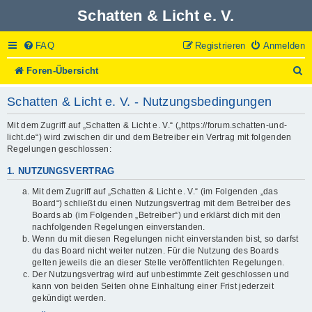
Schatten & Licht e. V.
FAQ
Registrieren
Anmelden
S
Foren-Übersicht
u
c
Schatten & Licht e. V. - Nutzungsbedingungen
h
e
Mit dem Zugriff auf „Schatten & Licht e. V.“ („https://forum.schatten-und-
licht.de“) wird zwischen dir und dem Betreiber ein Vertrag mit folgenden
Regelungen geschlossen:
1. NUTZUNGSVERTRAG
Mit dem Zugriff auf „Schatten & Licht e. V.“ (im Folgenden „das
Board“) schließt du einen Nutzungsvertrag mit dem Betreiber des
Boards ab (im Folgenden „Betreiber“) und erklärst dich mit den
nachfolgenden Regelungen einverstanden.
Wenn du mit diesen Regelungen nicht einverstanden bist, so darfst
du das Board nicht weiter nutzen. Für die Nutzung des Boards
gelten jeweils die an dieser Stelle veröffentlichten Regelungen.
Der Nutzungsvertrag wird auf unbestimmte Zeit geschlossen und
kann von beiden Seiten ohne Einhaltung einer Frist jederzeit
gekündigt werden.