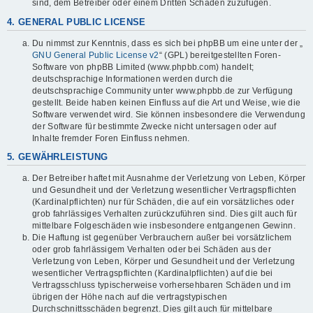
sind, dem Betreiber oder einem Dritten Schaden zuzufügen.
4. GENERAL PUBLIC LICENSE
Du nimmst zur Kenntnis, dass es sich bei phpBB um eine unter der „
GNU General Public License v2
“ (GPL) bereitgestellten Foren-
Software von phpBB Limited (www.phpbb.com) handelt;
deutschsprachige Informationen werden durch die
deutschsprachige Community unter www.phpbb.de zur Verfügung
gestellt. Beide haben keinen Einfluss auf die Art und Weise, wie die
Software verwendet wird. Sie können insbesondere die Verwendung
der Software für bestimmte Zwecke nicht untersagen oder auf
Inhalte fremder Foren Einfluss nehmen.
5. GEWÄHRLEISTUNG
Der Betreiber haftet mit Ausnahme der Verletzung von Leben, Körper
und Gesundheit und der Verletzung wesentlicher Vertragspflichten
(Kardinalpflichten) nur für Schäden, die auf ein vorsätzliches oder
grob fahrlässiges Verhalten zurückzuführen sind. Dies gilt auch für
mittelbare Folgeschäden wie insbesondere entgangenen Gewinn.
Die Haftung ist gegenüber Verbrauchern außer bei vorsätzlichem
oder grob fahrlässigem Verhalten oder bei Schäden aus der
Verletzung von Leben, Körper und Gesundheit und der Verletzung
wesentlicher Vertragspflichten (Kardinalpflichten) auf die bei
Vertragsschluss typischerweise vorhersehbaren Schäden und im
übrigen der Höhe nach auf die vertragstypischen
Durchschnittsschäden begrenzt. Dies gilt auch für mittelbare