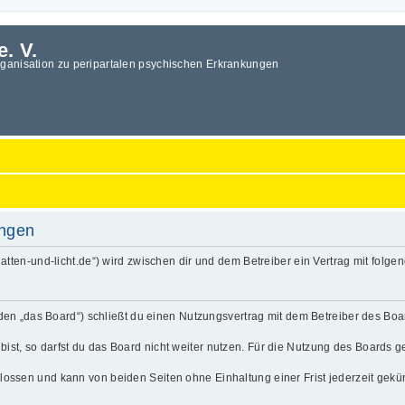
e. V.
rganisation zu peripartalen psychischen Erkrankungen
ungen
.schatten-und-licht.de“) wird zwischen dir und dem Betreiber ein Vertrag mit fo
enden „das Board“) schließt du einen Nutzungsvertrag mit dem Betreiber des Boa
t, so darfst du das Board nicht weiter nutzen. Für die Nutzung des Boards gelt
lossen und kann von beiden Seiten ohne Einhaltung einer Frist jederzeit gekü