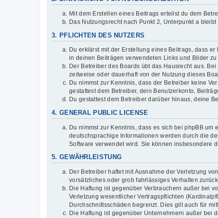
Mit dem Erstellen eines Beitrags erteilst du dem Bet
Das Nutzungsrecht nach Punkt 2, Unterpunkt a bleib
3. PFLICHTEN DES NUTZERS
Du erklärst mit der Erstellung eines Beitrags, dass er
in deinen Beiträgen verwendeten Links und Bilder zu
Der Betreiber des Boards übt das Hausrecht aus. Be
zeitweise oder dauerhaft von der Nutzung dieses Boar
Du nimmst zur Kenntnis, dass der Betreiber keine Vera
gestattest dem Betreiber, dein Benutzerkonto, Beiträ
Du gestattest dem Betreiber darüber hinaus, deine B
4. GENERAL PUBLIC LICENSE
Du nimmst zur Kenntnis, dass es sich bei phpBB um ei
deutschsprachige Informationen werden durch die deu
Software verwendet wird. Sie können insbesondere d
5. GEWÄHRLEISTUNG
Der Betreiber haftet mit Ausnahme der Verletzung von
vorsätzliches oder grob fahrlässiges Verhalten zurü
Die Haftung ist gegenüber Verbrauchern außer bei v
Verletzung wesentlicher Vertragspflichten (Kardinalp
Durchschnittsschäden begrenzt. Dies gilt auch für 
Die Haftung ist gegenüber Unternehmern außer bei de