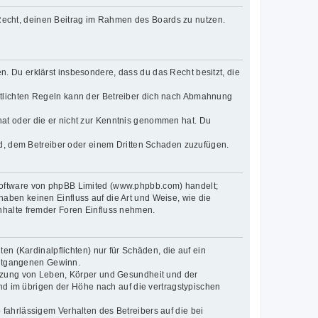
s Recht, deinen Beitrag im Rahmen des Boards zu nutzen.
en. Du erklärst insbesondere, dass du das Recht besitzt, die
tlichten Regeln kann der Betreiber dich nach Abmahnung
t hat oder die er nicht zur Kenntnis genommen hat. Du
nd, dem Betreiber oder einem Dritten Schaden zuzufügen.
-Software von phpBB Limited (www.phpbb.com) handelt;
ben keinen Einfluss auf die Art und Weise, wie die
nhalte fremder Foren Einfluss nehmen.
n (Kardinalpflichten) nur für Schäden, die auf ein
 entgangenen Gewinn.
etzung von Leben, Körper und Gesundheit und der
und im übrigen der Höhe nach auf die vertragstypischen
fahrlässigem Verhalten des Betreibers auf die bei