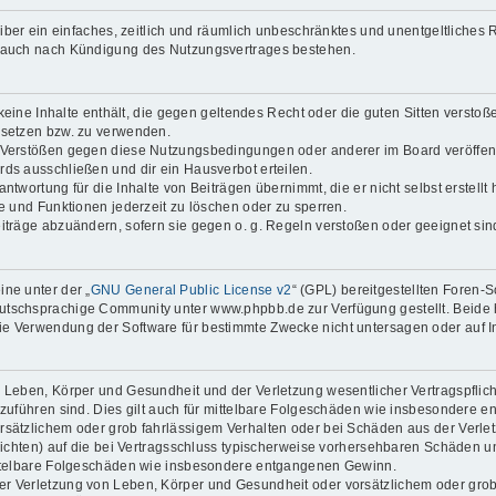
reiber ein einfaches, zeitlich und räumlich unbeschränktes und unentgeltliche
t auch nach Kündigung des Nutzungsvertrages bestehen.
 keine Inhalte enthält, die gegen geltendes Recht oder die guten Sitten verstoß
 setzen bzw. zu verwenden.
i Verstößen gegen diese Nutzungsbedingungen oder anderer im Board veröffen
ds ausschließen und dir ein Hausverbot erteilen.
ntwortung für die Inhalte von Beiträgen übernimmt, die er nicht selbst erstell
ge und Funktionen jederzeit zu löschen oder zu sperren.
eiträge abzuändern, sofern sie gegen o. g. Regeln verstoßen oder geeignet si
ne unter der „
GNU General Public License v2
“ (GPL) bereitgestellten Foren
tschsprachige Community unter www.phpbb.de zur Verfügung gestellt. Beide ha
ie Verwendung der Software für bestimmte Zwecke nicht untersagen oder auf I
 Leben, Körper und Gesundheit und der Verletzung wesentlicher Vertragspflichte
ckzuführen sind. Dies gilt auch für mittelbare Folgeschäden wie insbesondere
orsätzlichem oder grob fahrlässigem Verhalten oder bei Schäden aus der Verl
flichten) auf die bei Vertragsschluss typischerweise vorhersehbaren Schäden 
mittelbare Folgeschäden wie insbesondere entgangenen Gewinn.
r Verletzung von Leben, Körper und Gesundheit oder vorsätzlichem oder grob 