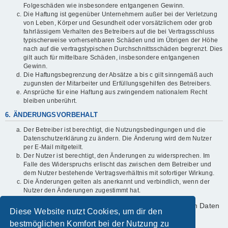
Folgeschäden wie insbesondere entgangenen Gewinn.
Die Haftung ist gegenüber Unternehmern außer bei der Verletzung
von Leben, Körper und Gesundheit oder vorsätzlichem oder grob
fahrlässigem Verhalten des Betreibers auf die bei Vertragsschluss
typischerweise vorhersehbaren Schäden und im Übrigen der Höhe
nach auf die vertragstypischen Durchschnittsschäden begrenzt. Dies
gilt auch für mittelbare Schäden, insbesondere entgangenen
Gewinn.
Die Haftungsbegrenzung der Absätze a bis c gilt sinngemäß auch
zugunsten der Mitarbeiter und Erfüllungsgehilfen des Betreibers.
Ansprüche für eine Haftung aus zwingendem nationalem Recht
bleiben unberührt.
6. ÄNDERUNGSVORBEHALT
Der Betreiber ist berechtigt, die Nutzungsbedingungen und die
Datenschutzerklärung zu ändern. Die Änderung wird dem Nutzer
per E-Mail mitgeteilt.
Der Nutzer ist berechtigt, den Änderungen zu widersprechen. Im
Falle des Widerspruchs erlischt das zwischen dem Betreiber und
dem Nutzer bestehende Vertragsverhältnis mit sofortiger Wirkung.
Die Änderungen gelten als anerkannt und verbindlich, wenn der
Nutzer den Änderungen zugestimmt hat.
Informationen über den Umgang mit deinen persönlichen Daten
Diese Website nutzt Cookies, um dir den
sind in der Datenschutzerklärung enthalten.
bestmöglichen Komfort bei der Nutzung zu