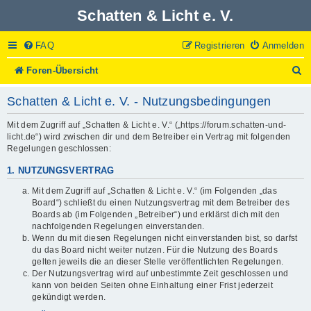
Schatten & Licht e. V.
FAQ
Registrieren
Anmelden
S
Foren-Übersicht
u
c
Schatten & Licht e. V. - Nutzungsbedingungen
h
e
Mit dem Zugriff auf „Schatten & Licht e. V.“ („https://forum.schatten-und-
licht.de“) wird zwischen dir und dem Betreiber ein Vertrag mit folgenden
Regelungen geschlossen:
1. NUTZUNGSVERTRAG
Mit dem Zugriff auf „Schatten & Licht e. V.“ (im Folgenden „das
Board“) schließt du einen Nutzungsvertrag mit dem Betreiber des
Boards ab (im Folgenden „Betreiber“) und erklärst dich mit den
nachfolgenden Regelungen einverstanden.
Wenn du mit diesen Regelungen nicht einverstanden bist, so darfst
du das Board nicht weiter nutzen. Für die Nutzung des Boards
gelten jeweils die an dieser Stelle veröffentlichten Regelungen.
Der Nutzungsvertrag wird auf unbestimmte Zeit geschlossen und
kann von beiden Seiten ohne Einhaltung einer Frist jederzeit
gekündigt werden.