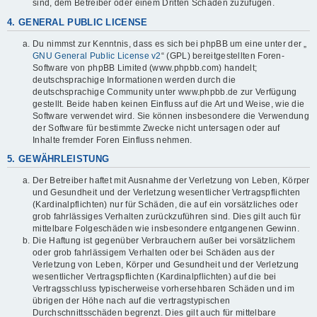
sind, dem Betreiber oder einem Dritten Schaden zuzufügen.
4. GENERAL PUBLIC LICENSE
Du nimmst zur Kenntnis, dass es sich bei phpBB um eine unter der „
GNU General Public License v2
“ (GPL) bereitgestellten Foren-
Software von phpBB Limited (www.phpbb.com) handelt;
deutschsprachige Informationen werden durch die
deutschsprachige Community unter www.phpbb.de zur Verfügung
gestellt. Beide haben keinen Einfluss auf die Art und Weise, wie die
Software verwendet wird. Sie können insbesondere die Verwendung
der Software für bestimmte Zwecke nicht untersagen oder auf
Inhalte fremder Foren Einfluss nehmen.
5. GEWÄHRLEISTUNG
Der Betreiber haftet mit Ausnahme der Verletzung von Leben, Körper
und Gesundheit und der Verletzung wesentlicher Vertragspflichten
(Kardinalpflichten) nur für Schäden, die auf ein vorsätzliches oder
grob fahrlässiges Verhalten zurückzuführen sind. Dies gilt auch für
mittelbare Folgeschäden wie insbesondere entgangenen Gewinn.
Die Haftung ist gegenüber Verbrauchern außer bei vorsätzlichem
oder grob fahrlässigem Verhalten oder bei Schäden aus der
Verletzung von Leben, Körper und Gesundheit und der Verletzung
wesentlicher Vertragspflichten (Kardinalpflichten) auf die bei
Vertragsschluss typischerweise vorhersehbaren Schäden und im
übrigen der Höhe nach auf die vertragstypischen
Durchschnittsschäden begrenzt. Dies gilt auch für mittelbare