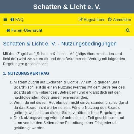
Schatten & Licht e. V.
FAQ
Registrieren
Anmelden
S
Foren-Übersicht
u
c
Schatten & Licht e. V. - Nutzungsbedingungen
h
e
Mit dem Zugriff auf „Schatten & Licht e. V.“ („https://forum.schatten-und-
licht.de“) wird zwischen dir und dem Betreiber ein Vertrag mit folgenden
Regelungen geschlossen:
1. NUTZUNGSVERTRAG
Mit dem Zugriff auf „Schatten & Licht e. V.“ (im Folgenden „das
Board“) schließt du einen Nutzungsvertrag mit dem Betreiber des
Boards ab (im Folgenden „Betreiber“) und erklärst dich mit den
nachfolgenden Regelungen einverstanden.
Wenn du mit diesen Regelungen nicht einverstanden bist, so darfst
du das Board nicht weiter nutzen. Für die Nutzung des Boards
gelten jeweils die an dieser Stelle veröffentlichten Regelungen.
Der Nutzungsvertrag wird auf unbestimmte Zeit geschlossen und
kann von beiden Seiten ohne Einhaltung einer Frist jederzeit
gekündigt werden.