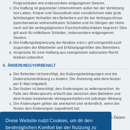
Folgeschäden wie insbesondere entgangenen Gewinn.
Die Haftung ist gegenüber Unternehmern außer bei der Verletzung
von Leben, Körper und Gesundheit oder vorsätzlichem oder grob
fahrlässigem Verhalten des Betreibers auf die bei Vertragsschluss
typischerweise vorhersehbaren Schäden und im Übrigen der Höhe
nach auf die vertragstypischen Durchschnittsschäden begrenzt. Dies
gilt auch für mittelbare Schäden, insbesondere entgangenen
Gewinn.
Die Haftungsbegrenzung der Absätze a bis c gilt sinngemäß auch
zugunsten der Mitarbeiter und Erfüllungsgehilfen des Betreibers.
Ansprüche für eine Haftung aus zwingendem nationalem Recht
bleiben unberührt.
6. ÄNDERUNGSVORBEHALT
Der Betreiber ist berechtigt, die Nutzungsbedingungen und die
Datenschutzerklärung zu ändern. Die Änderung wird dem Nutzer
per E-Mail mitgeteilt.
Der Nutzer ist berechtigt, den Änderungen zu widersprechen. Im
Falle des Widerspruchs erlischt das zwischen dem Betreiber und
dem Nutzer bestehende Vertragsverhältnis mit sofortiger Wirkung.
Die Änderungen gelten als anerkannt und verbindlich, wenn der
Nutzer den Änderungen zugestimmt hat.
Informationen über den Umgang mit deinen persönlichen Daten
Diese Website nutzt Cookies, um dir den
sind in der Datenschutzerklärung enthalten.
bestmöglichen Komfort bei der Nutzung zu