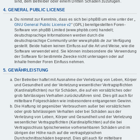
sind, dem Betreiber oder einem Dritten Schaden zuzufügen.
4. GENERAL PUBLIC LICENSE
Du nimmst zur Kenntnis, dass es sich bei phpBB um eine unter der „
GNU General Public License v2
“ (GPL) bereitgestellten Foren-
Software von phpBB Limited (www.phpbb.com) handelt;
deutschsprachige Informationen werden durch die
deutschsprachige Community unter www.phpbb.de zur Verfügung
gestellt. Beide haben keinen Einfluss auf die Art und Weise, wie die
Software verwendet wird. Sie können insbesondere die Verwendung
der Software für bestimmte Zwecke nicht untersagen oder auf
Inhalte fremder Foren Einfluss nehmen.
5. GEWÄHRLEISTUNG
Der Betreiber haftet mit Ausnahme der Verletzung von Leben, Körper
und Gesundheit und der Verletzung wesentlicher Vertragspflichten
(Kardinalpflichten) nur für Schäden, die auf ein vorsätzliches oder
grob fahrlässiges Verhalten zurückzuführen sind. Dies gilt auch für
mittelbare Folgeschäden wie insbesondere entgangenen Gewinn.
Die Haftung ist gegenüber Verbrauchern außer bei vorsätzlichem
oder grob fahrlässigem Verhalten oder bei Schäden aus der
Verletzung von Leben, Körper und Gesundheit und der Verletzung
wesentlicher Vertragspflichten (Kardinalpflichten) auf die bei
Vertragsschluss typischerweise vorhersehbaren Schäden und im
übrigen der Höhe nach auf die vertragstypischen
Durchschnittsschäden begrenzt. Dies gilt auch für mittelbare