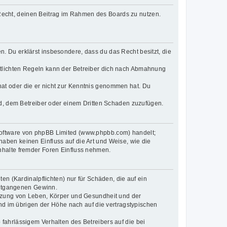
s Recht, deinen Beitrag im Rahmen des Boards zu nutzen.
en. Du erklärst insbesondere, dass du das Recht besitzt, die
tlichten Regeln kann der Betreiber dich nach Abmahnung
t hat oder die er nicht zur Kenntnis genommen hat. Du
nd, dem Betreiber oder einem Dritten Schaden zuzufügen.
-Software von phpBB Limited (www.phpbb.com) handelt;
ben keinen Einfluss auf die Art und Weise, wie die
nhalte fremder Foren Einfluss nehmen.
n (Kardinalpflichten) nur für Schäden, die auf ein
 entgangenen Gewinn.
etzung von Leben, Körper und Gesundheit und der
und im übrigen der Höhe nach auf die vertragstypischen
fahrlässigem Verhalten des Betreibers auf die bei