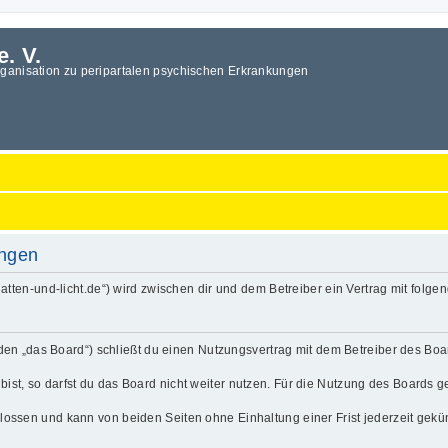
e. V.
rganisation zu peripartalen psychischen Erkrankungen
ungen
.schatten-und-licht.de“) wird zwischen dir und dem Betreiber ein Vertrag mit fo
enden „das Board“) schließt du einen Nutzungsvertrag mit dem Betreiber des Boa
t, so darfst du das Board nicht weiter nutzen. Für die Nutzung des Boards gelt
lossen und kann von beiden Seiten ohne Einhaltung einer Frist jederzeit gekü