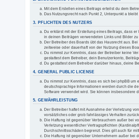
Mit dem Erstellen eines Beitrags erteilst du dem Bet
Das Nutzungsrecht nach Punkt 2, Unterpunkt a bleib
3. PFLICHTEN DES NUTZERS
Du erklärst mit der Erstellung eines Beitrags, dass er
in deinen Beiträgen verwendeten Links und Bilder zu
Der Betreiber des Boards übt das Hausrecht aus. Be
zeitweise oder dauerhaft von der Nutzung dieses Boar
Du nimmst zur Kenntnis, dass der Betreiber keine Vera
gestattest dem Betreiber, dein Benutzerkonto, Beiträ
Du gestattest dem Betreiber darüber hinaus, deine B
4. GENERAL PUBLIC LICENSE
Du nimmst zur Kenntnis, dass es sich bei phpBB um ei
deutschsprachige Informationen werden durch die deu
Software verwendet wird. Sie können insbesondere d
5. GEWÄHRLEISTUNG
Der Betreiber haftet mit Ausnahme der Verletzung von
vorsätzliches oder grob fahrlässiges Verhalten zurü
Die Haftung ist gegenüber Verbrauchern außer bei v
Verletzung wesentlicher Vertragspflichten (Kardinalp
Durchschnittsschäden begrenzt. Dies gilt auch für 
Die Haftung ist gegenüber Unternehmern außer bei de