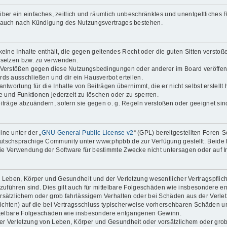
reiber ein einfaches, zeitlich und räumlich unbeschränktes und unentgeltliche
t auch nach Kündigung des Nutzungsvertrages bestehen.
 keine Inhalte enthält, die gegen geltendes Recht oder die guten Sitten verstoß
 setzen bzw. zu verwenden.
i Verstößen gegen diese Nutzungsbedingungen oder anderer im Board veröffen
ds ausschließen und dir ein Hausverbot erteilen.
ntwortung für die Inhalte von Beiträgen übernimmt, die er nicht selbst erstell
ge und Funktionen jederzeit zu löschen oder zu sperren.
eiträge abzuändern, sofern sie gegen o. g. Regeln verstoßen oder geeignet si
ne unter der „
GNU General Public License v2
“ (GPL) bereitgestellten Foren
tschsprachige Community unter www.phpbb.de zur Verfügung gestellt. Beide ha
ie Verwendung der Software für bestimmte Zwecke nicht untersagen oder auf I
 Leben, Körper und Gesundheit und der Verletzung wesentlicher Vertragspflichte
ckzuführen sind. Dies gilt auch für mittelbare Folgeschäden wie insbesondere
orsätzlichem oder grob fahrlässigem Verhalten oder bei Schäden aus der Verl
flichten) auf die bei Vertragsschluss typischerweise vorhersehbaren Schäden 
mittelbare Folgeschäden wie insbesondere entgangenen Gewinn.
r Verletzung von Leben, Körper und Gesundheit oder vorsätzlichem oder grob 