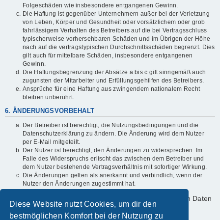
Folgeschäden wie insbesondere entgangenen Gewinn.
Die Haftung ist gegenüber Unternehmern außer bei der Verletzung
von Leben, Körper und Gesundheit oder vorsätzlichem oder grob
fahrlässigem Verhalten des Betreibers auf die bei Vertragsschluss
typischerweise vorhersehbaren Schäden und im Übrigen der Höhe
nach auf die vertragstypischen Durchschnittsschäden begrenzt. Dies
gilt auch für mittelbare Schäden, insbesondere entgangenen
Gewinn.
Die Haftungsbegrenzung der Absätze a bis c gilt sinngemäß auch
zugunsten der Mitarbeiter und Erfüllungsgehilfen des Betreibers.
Ansprüche für eine Haftung aus zwingendem nationalem Recht
bleiben unberührt.
6. ÄNDERUNGSVORBEHALT
Der Betreiber ist berechtigt, die Nutzungsbedingungen und die
Datenschutzerklärung zu ändern. Die Änderung wird dem Nutzer
per E-Mail mitgeteilt.
Der Nutzer ist berechtigt, den Änderungen zu widersprechen. Im
Falle des Widerspruchs erlischt das zwischen dem Betreiber und
dem Nutzer bestehende Vertragsverhältnis mit sofortiger Wirkung.
Die Änderungen gelten als anerkannt und verbindlich, wenn der
Nutzer den Änderungen zugestimmt hat.
Informationen über den Umgang mit deinen persönlichen Daten
Diese Website nutzt Cookies, um dir den
sind in der Datenschutzerklärung enthalten.
bestmöglichen Komfort bei der Nutzung zu