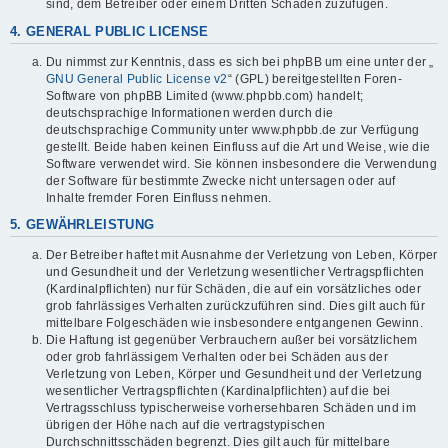
sind, dem Betreiber oder einem Dritten Schaden zuzufügen.
4. GENERAL PUBLIC LICENSE
Du nimmst zur Kenntnis, dass es sich bei phpBB um eine unter der „
GNU General Public License v2
“ (GPL) bereitgestellten Foren-
Software von phpBB Limited (www.phpbb.com) handelt;
deutschsprachige Informationen werden durch die
deutschsprachige Community unter www.phpbb.de zur Verfügung
gestellt. Beide haben keinen Einfluss auf die Art und Weise, wie die
Software verwendet wird. Sie können insbesondere die Verwendung
der Software für bestimmte Zwecke nicht untersagen oder auf
Inhalte fremder Foren Einfluss nehmen.
5. GEWÄHRLEISTUNG
Der Betreiber haftet mit Ausnahme der Verletzung von Leben, Körper
und Gesundheit und der Verletzung wesentlicher Vertragspflichten
(Kardinalpflichten) nur für Schäden, die auf ein vorsätzliches oder
grob fahrlässiges Verhalten zurückzuführen sind. Dies gilt auch für
mittelbare Folgeschäden wie insbesondere entgangenen Gewinn.
Die Haftung ist gegenüber Verbrauchern außer bei vorsätzlichem
oder grob fahrlässigem Verhalten oder bei Schäden aus der
Verletzung von Leben, Körper und Gesundheit und der Verletzung
wesentlicher Vertragspflichten (Kardinalpflichten) auf die bei
Vertragsschluss typischerweise vorhersehbaren Schäden und im
übrigen der Höhe nach auf die vertragstypischen
Durchschnittsschäden begrenzt. Dies gilt auch für mittelbare