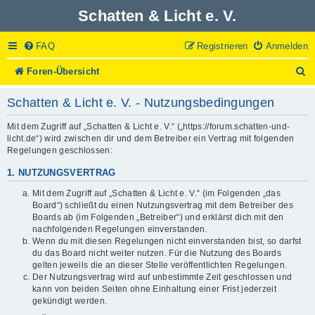
Schatten & Licht e. V.
FAQ
Registrieren
Anmelden
S
Foren-Übersicht
u
c
Schatten & Licht e. V. - Nutzungsbedingungen
h
e
Mit dem Zugriff auf „Schatten & Licht e. V.“ („https://forum.schatten-und-
licht.de“) wird zwischen dir und dem Betreiber ein Vertrag mit folgenden
Regelungen geschlossen:
1. NUTZUNGSVERTRAG
Mit dem Zugriff auf „Schatten & Licht e. V.“ (im Folgenden „das
Board“) schließt du einen Nutzungsvertrag mit dem Betreiber des
Boards ab (im Folgenden „Betreiber“) und erklärst dich mit den
nachfolgenden Regelungen einverstanden.
Wenn du mit diesen Regelungen nicht einverstanden bist, so darfst
du das Board nicht weiter nutzen. Für die Nutzung des Boards
gelten jeweils die an dieser Stelle veröffentlichten Regelungen.
Der Nutzungsvertrag wird auf unbestimmte Zeit geschlossen und
kann von beiden Seiten ohne Einhaltung einer Frist jederzeit
gekündigt werden.