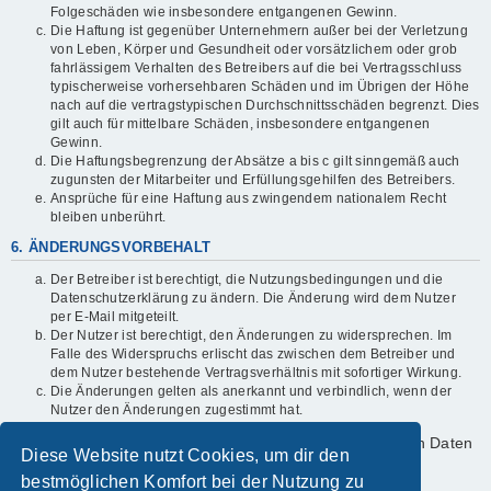
Folgeschäden wie insbesondere entgangenen Gewinn.
Die Haftung ist gegenüber Unternehmern außer bei der Verletzung
von Leben, Körper und Gesundheit oder vorsätzlichem oder grob
fahrlässigem Verhalten des Betreibers auf die bei Vertragsschluss
typischerweise vorhersehbaren Schäden und im Übrigen der Höhe
nach auf die vertragstypischen Durchschnittsschäden begrenzt. Dies
gilt auch für mittelbare Schäden, insbesondere entgangenen
Gewinn.
Die Haftungsbegrenzung der Absätze a bis c gilt sinngemäß auch
zugunsten der Mitarbeiter und Erfüllungsgehilfen des Betreibers.
Ansprüche für eine Haftung aus zwingendem nationalem Recht
bleiben unberührt.
6. ÄNDERUNGSVORBEHALT
Der Betreiber ist berechtigt, die Nutzungsbedingungen und die
Datenschutzerklärung zu ändern. Die Änderung wird dem Nutzer
per E-Mail mitgeteilt.
Der Nutzer ist berechtigt, den Änderungen zu widersprechen. Im
Falle des Widerspruchs erlischt das zwischen dem Betreiber und
dem Nutzer bestehende Vertragsverhältnis mit sofortiger Wirkung.
Die Änderungen gelten als anerkannt und verbindlich, wenn der
Nutzer den Änderungen zugestimmt hat.
Informationen über den Umgang mit deinen persönlichen Daten
Diese Website nutzt Cookies, um dir den
sind in der Datenschutzerklärung enthalten.
bestmöglichen Komfort bei der Nutzung zu