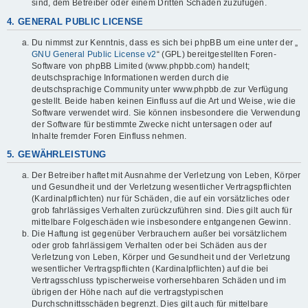
sind, dem Betreiber oder einem Dritten Schaden zuzufügen.
4. GENERAL PUBLIC LICENSE
Du nimmst zur Kenntnis, dass es sich bei phpBB um eine unter der „
GNU General Public License v2
“ (GPL) bereitgestellten Foren-
Software von phpBB Limited (www.phpbb.com) handelt;
deutschsprachige Informationen werden durch die
deutschsprachige Community unter www.phpbb.de zur Verfügung
gestellt. Beide haben keinen Einfluss auf die Art und Weise, wie die
Software verwendet wird. Sie können insbesondere die Verwendung
der Software für bestimmte Zwecke nicht untersagen oder auf
Inhalte fremder Foren Einfluss nehmen.
5. GEWÄHRLEISTUNG
Der Betreiber haftet mit Ausnahme der Verletzung von Leben, Körper
und Gesundheit und der Verletzung wesentlicher Vertragspflichten
(Kardinalpflichten) nur für Schäden, die auf ein vorsätzliches oder
grob fahrlässiges Verhalten zurückzuführen sind. Dies gilt auch für
mittelbare Folgeschäden wie insbesondere entgangenen Gewinn.
Die Haftung ist gegenüber Verbrauchern außer bei vorsätzlichem
oder grob fahrlässigem Verhalten oder bei Schäden aus der
Verletzung von Leben, Körper und Gesundheit und der Verletzung
wesentlicher Vertragspflichten (Kardinalpflichten) auf die bei
Vertragsschluss typischerweise vorhersehbaren Schäden und im
übrigen der Höhe nach auf die vertragstypischen
Durchschnittsschäden begrenzt. Dies gilt auch für mittelbare