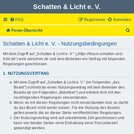
Schatten & Licht e. V.
FAQ
Registrieren
Anmelden
S
Foren-Übersicht
u
c
Schatten & Licht e. V. - Nutzungsbedingungen
h
e
Mit dem Zugriff auf „Schatten & Licht e. V.“ („https://forum.schatten-und-
licht.de“) wird zwischen dir und dem Betreiber ein Vertrag mit folgenden
Regelungen geschlossen:
1. NUTZUNGSVERTRAG
Mit dem Zugriff auf „Schatten & Licht e. V.“ (im Folgenden „das
Board“) schließt du einen Nutzungsvertrag mit dem Betreiber des
Boards ab (im Folgenden „Betreiber“) und erklärst dich mit den
nachfolgenden Regelungen einverstanden.
Wenn du mit diesen Regelungen nicht einverstanden bist, so darfst
du das Board nicht weiter nutzen. Für die Nutzung des Boards
gelten jeweils die an dieser Stelle veröffentlichten Regelungen.
Der Nutzungsvertrag wird auf unbestimmte Zeit geschlossen und
kann von beiden Seiten ohne Einhaltung einer Frist jederzeit
gekündigt werden.