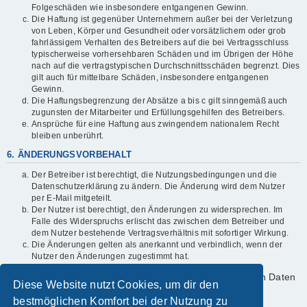
Folgeschäden wie insbesondere entgangenen Gewinn.
Die Haftung ist gegenüber Unternehmern außer bei der Verletzung
von Leben, Körper und Gesundheit oder vorsätzlichem oder grob
fahrlässigem Verhalten des Betreibers auf die bei Vertragsschluss
typischerweise vorhersehbaren Schäden und im Übrigen der Höhe
nach auf die vertragstypischen Durchschnittsschäden begrenzt. Dies
gilt auch für mittelbare Schäden, insbesondere entgangenen
Gewinn.
Die Haftungsbegrenzung der Absätze a bis c gilt sinngemäß auch
zugunsten der Mitarbeiter und Erfüllungsgehilfen des Betreibers.
Ansprüche für eine Haftung aus zwingendem nationalem Recht
bleiben unberührt.
6. ÄNDERUNGSVORBEHALT
Der Betreiber ist berechtigt, die Nutzungsbedingungen und die
Datenschutzerklärung zu ändern. Die Änderung wird dem Nutzer
per E-Mail mitgeteilt.
Der Nutzer ist berechtigt, den Änderungen zu widersprechen. Im
Falle des Widerspruchs erlischt das zwischen dem Betreiber und
dem Nutzer bestehende Vertragsverhältnis mit sofortiger Wirkung.
Die Änderungen gelten als anerkannt und verbindlich, wenn der
Nutzer den Änderungen zugestimmt hat.
Informationen über den Umgang mit deinen persönlichen Daten
Diese Website nutzt Cookies, um dir den
sind in der Datenschutzerklärung enthalten.
bestmöglichen Komfort bei der Nutzung zu