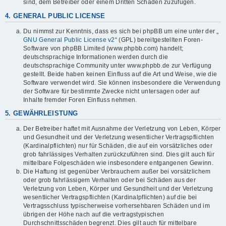
sind, dem Betreiber oder einem Dritten Schaden zuzufügen.
4. GENERAL PUBLIC LICENSE
Du nimmst zur Kenntnis, dass es sich bei phpBB um eine unter der „
GNU General Public License v2
“ (GPL) bereitgestellten Foren-
Software von phpBB Limited (www.phpbb.com) handelt;
deutschsprachige Informationen werden durch die
deutschsprachige Community unter www.phpbb.de zur Verfügung
gestellt. Beide haben keinen Einfluss auf die Art und Weise, wie die
Software verwendet wird. Sie können insbesondere die Verwendung
der Software für bestimmte Zwecke nicht untersagen oder auf
Inhalte fremder Foren Einfluss nehmen.
5. GEWÄHRLEISTUNG
Der Betreiber haftet mit Ausnahme der Verletzung von Leben, Körper
und Gesundheit und der Verletzung wesentlicher Vertragspflichten
(Kardinalpflichten) nur für Schäden, die auf ein vorsätzliches oder
grob fahrlässiges Verhalten zurückzuführen sind. Dies gilt auch für
mittelbare Folgeschäden wie insbesondere entgangenen Gewinn.
Die Haftung ist gegenüber Verbrauchern außer bei vorsätzlichem
oder grob fahrlässigem Verhalten oder bei Schäden aus der
Verletzung von Leben, Körper und Gesundheit und der Verletzung
wesentlicher Vertragspflichten (Kardinalpflichten) auf die bei
Vertragsschluss typischerweise vorhersehbaren Schäden und im
übrigen der Höhe nach auf die vertragstypischen
Durchschnittsschäden begrenzt. Dies gilt auch für mittelbare