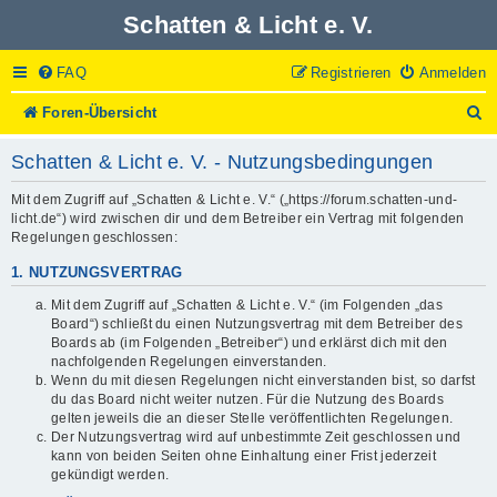
Schatten & Licht e. V.
FAQ
Registrieren
Anmelden
S
Foren-Übersicht
u
c
Schatten & Licht e. V. - Nutzungsbedingungen
h
e
Mit dem Zugriff auf „Schatten & Licht e. V.“ („https://forum.schatten-und-
licht.de“) wird zwischen dir und dem Betreiber ein Vertrag mit folgenden
Regelungen geschlossen:
1. NUTZUNGSVERTRAG
Mit dem Zugriff auf „Schatten & Licht e. V.“ (im Folgenden „das
Board“) schließt du einen Nutzungsvertrag mit dem Betreiber des
Boards ab (im Folgenden „Betreiber“) und erklärst dich mit den
nachfolgenden Regelungen einverstanden.
Wenn du mit diesen Regelungen nicht einverstanden bist, so darfst
du das Board nicht weiter nutzen. Für die Nutzung des Boards
gelten jeweils die an dieser Stelle veröffentlichten Regelungen.
Der Nutzungsvertrag wird auf unbestimmte Zeit geschlossen und
kann von beiden Seiten ohne Einhaltung einer Frist jederzeit
gekündigt werden.