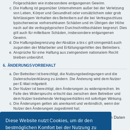
Folgeschäden wie insbesondere entgangenen Gewinn.
Die Haftung ist gegenüber Unternehmern außer bei der Verletzung
von Leben, Körper und Gesundheit oder vorsätzlichem oder grob
fahrlässigem Verhalten des Betreibers auf die bei Vertragsschluss
typischerweise vorhersehbaren Schäden und im Übrigen der Höhe
nach auf die vertragstypischen Durchschnittsschäden begrenzt. Dies
gilt auch für mittelbare Schäden, insbesondere entgangenen
Gewinn.
Die Haftungsbegrenzung der Absätze a bis c gilt sinngemäß auch
zugunsten der Mitarbeiter und Erfüllungsgehilfen des Betreibers.
Ansprüche für eine Haftung aus zwingendem nationalem Recht
bleiben unberührt.
6. ÄNDERUNGSVORBEHALT
Der Betreiber ist berechtigt, die Nutzungsbedingungen und die
Datenschutzerklärung zu ändern. Die Änderung wird dem Nutzer
per E-Mail mitgeteilt.
Der Nutzer ist berechtigt, den Änderungen zu widersprechen. Im
Falle des Widerspruchs erlischt das zwischen dem Betreiber und
dem Nutzer bestehende Vertragsverhältnis mit sofortiger Wirkung.
Die Änderungen gelten als anerkannt und verbindlich, wenn der
Nutzer den Änderungen zugestimmt hat.
Informationen über den Umgang mit deinen persönlichen Daten
Diese Website nutzt Cookies, um dir den
sind in der Datenschutzerklärung enthalten.
bestmöglichen Komfort bei der Nutzung zu