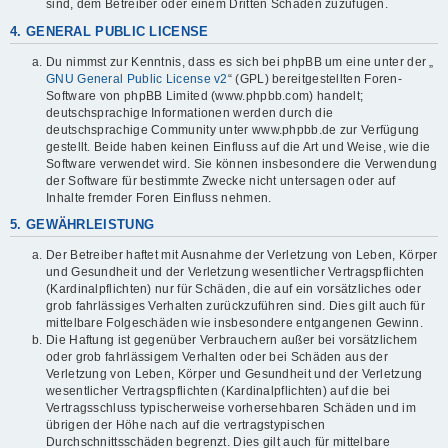
sind, dem Betreiber oder einem Dritten Schaden zuzufügen.
4. GENERAL PUBLIC LICENSE
Du nimmst zur Kenntnis, dass es sich bei phpBB um eine unter der „
GNU General Public License v2
“ (GPL) bereitgestellten Foren-
Software von phpBB Limited (www.phpbb.com) handelt;
deutschsprachige Informationen werden durch die
deutschsprachige Community unter www.phpbb.de zur Verfügung
gestellt. Beide haben keinen Einfluss auf die Art und Weise, wie die
Software verwendet wird. Sie können insbesondere die Verwendung
der Software für bestimmte Zwecke nicht untersagen oder auf
Inhalte fremder Foren Einfluss nehmen.
5. GEWÄHRLEISTUNG
Der Betreiber haftet mit Ausnahme der Verletzung von Leben, Körper
und Gesundheit und der Verletzung wesentlicher Vertragspflichten
(Kardinalpflichten) nur für Schäden, die auf ein vorsätzliches oder
grob fahrlässiges Verhalten zurückzuführen sind. Dies gilt auch für
mittelbare Folgeschäden wie insbesondere entgangenen Gewinn.
Die Haftung ist gegenüber Verbrauchern außer bei vorsätzlichem
oder grob fahrlässigem Verhalten oder bei Schäden aus der
Verletzung von Leben, Körper und Gesundheit und der Verletzung
wesentlicher Vertragspflichten (Kardinalpflichten) auf die bei
Vertragsschluss typischerweise vorhersehbaren Schäden und im
übrigen der Höhe nach auf die vertragstypischen
Durchschnittsschäden begrenzt. Dies gilt auch für mittelbare