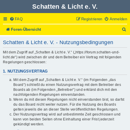
Schatten & Licht e. V.
FAQ
Registrieren
Anmelden
S
Foren-Übersicht
u
c
Schatten & Licht e. V. - Nutzungsbedingungen
h
e
Mit dem Zugriff auf „Schatten & Licht e. V.“ („https://forum.schatten-und-
licht.de“) wird zwischen dir und dem Betreiber ein Vertrag mit folgenden
Regelungen geschlossen:
1. NUTZUNGSVERTRAG
Mit dem Zugriff auf „Schatten & Licht e. V.“ (im Folgenden „das
Board“) schließt du einen Nutzungsvertrag mit dem Betreiber des
Boards ab (im Folgenden „Betreiber“) und erklärst dich mit den
nachfolgenden Regelungen einverstanden.
Wenn du mit diesen Regelungen nicht einverstanden bist, so darfst
du das Board nicht weiter nutzen. Für die Nutzung des Boards
gelten jeweils die an dieser Stelle veröffentlichten Regelungen.
Der Nutzungsvertrag wird auf unbestimmte Zeit geschlossen und
kann von beiden Seiten ohne Einhaltung einer Frist jederzeit
gekündigt werden.