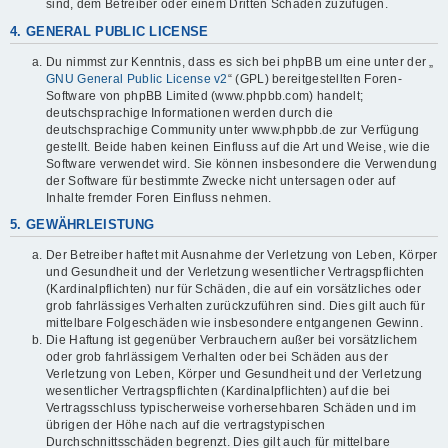
sind, dem Betreiber oder einem Dritten Schaden zuzufügen.
4. GENERAL PUBLIC LICENSE
Du nimmst zur Kenntnis, dass es sich bei phpBB um eine unter der „
GNU General Public License v2
“ (GPL) bereitgestellten Foren-
Software von phpBB Limited (www.phpbb.com) handelt;
deutschsprachige Informationen werden durch die
deutschsprachige Community unter www.phpbb.de zur Verfügung
gestellt. Beide haben keinen Einfluss auf die Art und Weise, wie die
Software verwendet wird. Sie können insbesondere die Verwendung
der Software für bestimmte Zwecke nicht untersagen oder auf
Inhalte fremder Foren Einfluss nehmen.
5. GEWÄHRLEISTUNG
Der Betreiber haftet mit Ausnahme der Verletzung von Leben, Körper
und Gesundheit und der Verletzung wesentlicher Vertragspflichten
(Kardinalpflichten) nur für Schäden, die auf ein vorsätzliches oder
grob fahrlässiges Verhalten zurückzuführen sind. Dies gilt auch für
mittelbare Folgeschäden wie insbesondere entgangenen Gewinn.
Die Haftung ist gegenüber Verbrauchern außer bei vorsätzlichem
oder grob fahrlässigem Verhalten oder bei Schäden aus der
Verletzung von Leben, Körper und Gesundheit und der Verletzung
wesentlicher Vertragspflichten (Kardinalpflichten) auf die bei
Vertragsschluss typischerweise vorhersehbaren Schäden und im
übrigen der Höhe nach auf die vertragstypischen
Durchschnittsschäden begrenzt. Dies gilt auch für mittelbare