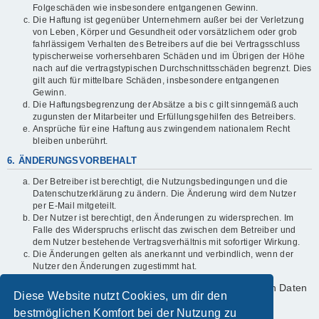
Folgeschäden wie insbesondere entgangenen Gewinn.
Die Haftung ist gegenüber Unternehmern außer bei der Verletzung
von Leben, Körper und Gesundheit oder vorsätzlichem oder grob
fahrlässigem Verhalten des Betreibers auf die bei Vertragsschluss
typischerweise vorhersehbaren Schäden und im Übrigen der Höhe
nach auf die vertragstypischen Durchschnittsschäden begrenzt. Dies
gilt auch für mittelbare Schäden, insbesondere entgangenen
Gewinn.
Die Haftungsbegrenzung der Absätze a bis c gilt sinngemäß auch
zugunsten der Mitarbeiter und Erfüllungsgehilfen des Betreibers.
Ansprüche für eine Haftung aus zwingendem nationalem Recht
bleiben unberührt.
6. ÄNDERUNGSVORBEHALT
Der Betreiber ist berechtigt, die Nutzungsbedingungen und die
Datenschutzerklärung zu ändern. Die Änderung wird dem Nutzer
per E-Mail mitgeteilt.
Der Nutzer ist berechtigt, den Änderungen zu widersprechen. Im
Falle des Widerspruchs erlischt das zwischen dem Betreiber und
dem Nutzer bestehende Vertragsverhältnis mit sofortiger Wirkung.
Die Änderungen gelten als anerkannt und verbindlich, wenn der
Nutzer den Änderungen zugestimmt hat.
Informationen über den Umgang mit deinen persönlichen Daten
Diese Website nutzt Cookies, um dir den
sind in der Datenschutzerklärung enthalten.
bestmöglichen Komfort bei der Nutzung zu