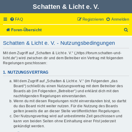
Schatten & Licht e. V.
FAQ
Registrieren
Anmelden
S
Foren-Übersicht
u
c
Schatten & Licht e. V. - Nutzungsbedingungen
h
e
Mit dem Zugriff auf „Schatten & Licht e. V.“ („https://forum.schatten-und-
licht.de“) wird zwischen dir und dem Betreiber ein Vertrag mit folgenden
Regelungen geschlossen:
1. NUTZUNGSVERTRAG
Mit dem Zugriff auf „Schatten & Licht e. V.“ (im Folgenden „das
Board“) schließt du einen Nutzungsvertrag mit dem Betreiber des
Boards ab (im Folgenden „Betreiber“) und erklärst dich mit den
nachfolgenden Regelungen einverstanden.
Wenn du mit diesen Regelungen nicht einverstanden bist, so darfst
du das Board nicht weiter nutzen. Für die Nutzung des Boards
gelten jeweils die an dieser Stelle veröffentlichten Regelungen.
Der Nutzungsvertrag wird auf unbestimmte Zeit geschlossen und
kann von beiden Seiten ohne Einhaltung einer Frist jederzeit
gekündigt werden.