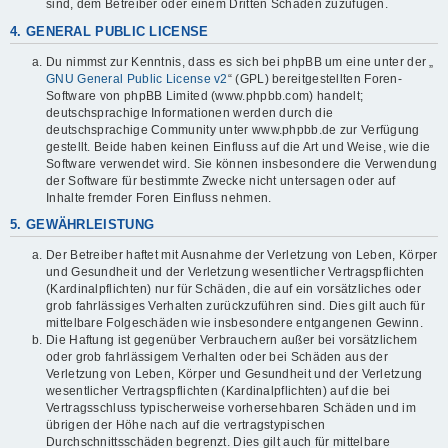
sind, dem Betreiber oder einem Dritten Schaden zuzufügen.
4. GENERAL PUBLIC LICENSE
Du nimmst zur Kenntnis, dass es sich bei phpBB um eine unter der „
GNU General Public License v2
“ (GPL) bereitgestellten Foren-
Software von phpBB Limited (www.phpbb.com) handelt;
deutschsprachige Informationen werden durch die
deutschsprachige Community unter www.phpbb.de zur Verfügung
gestellt. Beide haben keinen Einfluss auf die Art und Weise, wie die
Software verwendet wird. Sie können insbesondere die Verwendung
der Software für bestimmte Zwecke nicht untersagen oder auf
Inhalte fremder Foren Einfluss nehmen.
5. GEWÄHRLEISTUNG
Der Betreiber haftet mit Ausnahme der Verletzung von Leben, Körper
und Gesundheit und der Verletzung wesentlicher Vertragspflichten
(Kardinalpflichten) nur für Schäden, die auf ein vorsätzliches oder
grob fahrlässiges Verhalten zurückzuführen sind. Dies gilt auch für
mittelbare Folgeschäden wie insbesondere entgangenen Gewinn.
Die Haftung ist gegenüber Verbrauchern außer bei vorsätzlichem
oder grob fahrlässigem Verhalten oder bei Schäden aus der
Verletzung von Leben, Körper und Gesundheit und der Verletzung
wesentlicher Vertragspflichten (Kardinalpflichten) auf die bei
Vertragsschluss typischerweise vorhersehbaren Schäden und im
übrigen der Höhe nach auf die vertragstypischen
Durchschnittsschäden begrenzt. Dies gilt auch für mittelbare