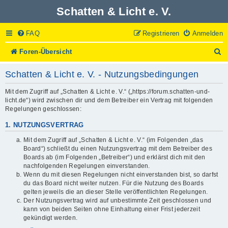
Schatten & Licht e. V.
FAQ
Registrieren
Anmelden
S
Foren-Übersicht
u
c
Schatten & Licht e. V. - Nutzungsbedingungen
h
e
Mit dem Zugriff auf „Schatten & Licht e. V.“ („https://forum.schatten-und-
licht.de“) wird zwischen dir und dem Betreiber ein Vertrag mit folgenden
Regelungen geschlossen:
1. NUTZUNGSVERTRAG
Mit dem Zugriff auf „Schatten & Licht e. V.“ (im Folgenden „das
Board“) schließt du einen Nutzungsvertrag mit dem Betreiber des
Boards ab (im Folgenden „Betreiber“) und erklärst dich mit den
nachfolgenden Regelungen einverstanden.
Wenn du mit diesen Regelungen nicht einverstanden bist, so darfst
du das Board nicht weiter nutzen. Für die Nutzung des Boards
gelten jeweils die an dieser Stelle veröffentlichten Regelungen.
Der Nutzungsvertrag wird auf unbestimmte Zeit geschlossen und
kann von beiden Seiten ohne Einhaltung einer Frist jederzeit
gekündigt werden.