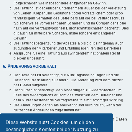
Folgeschäden wie insbesondere entgangenen Gewinn.
Die Haftung ist gegenüber Unternehmern außer bei der Verletzung
von Leben, Körper und Gesundheit oder vorsätzlichem oder grob
fahrlässigem Verhalten des Betreibers auf die bei Vertragsschluss
typischerweise vorhersehbaren Schäden und im Übrigen der Höhe
nach auf die vertragstypischen Durchschnittsschäden begrenzt. Dies
gilt auch für mittelbare Schäden, insbesondere entgangenen
Gewinn.
Die Haftungsbegrenzung der Absätze a bis c gilt sinngemäß auch
zugunsten der Mitarbeiter und Erfüllungsgehilfen des Betreibers.
Ansprüche für eine Haftung aus zwingendem nationalem Recht
bleiben unberührt.
6. ÄNDERUNGSVORBEHALT
Der Betreiber ist berechtigt, die Nutzungsbedingungen und die
Datenschutzerklärung zu ändern. Die Änderung wird dem Nutzer
per E-Mail mitgeteilt.
Der Nutzer ist berechtigt, den Änderungen zu widersprechen. Im
Falle des Widerspruchs erlischt das zwischen dem Betreiber und
dem Nutzer bestehende Vertragsverhältnis mit sofortiger Wirkung.
Die Änderungen gelten als anerkannt und verbindlich, wenn der
Nutzer den Änderungen zugestimmt hat.
Informationen über den Umgang mit deinen persönlichen Daten
Diese Website nutzt Cookies, um dir den
sind in der Datenschutzerklärung enthalten.
bestmöglichen Komfort bei der Nutzung zu