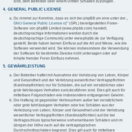
sind, dem Betreiber oder einem Dritten Schaden zuzufügen.
4. GENERAL PUBLIC LICENSE
Du nimmst zur Kenntnis, dass es sich bei phpBB um eine unter der „
GNU General Public License v2
“ (GPL) bereitgestellten Foren-
Software von phpBB Limited (www.phpbb.com) handelt;
deutschsprachige Informationen werden durch die
deutschsprachige Community unter www.phpbb.de zur Verfügung
gestellt. Beide haben keinen Einfluss auf die Art und Weise, wie die
Software verwendet wird. Sie können insbesondere die Verwendung
der Software für bestimmte Zwecke nicht untersagen oder auf
Inhalte fremder Foren Einfluss nehmen.
5. GEWÄHRLEISTUNG
Der Betreiber haftet mit Ausnahme der Verletzung von Leben, Körper
und Gesundheit und der Verletzung wesentlicher Vertragspflichten
(Kardinalpflichten) nur für Schäden, die auf ein vorsätzliches oder
grob fahrlässiges Verhalten zurückzuführen sind. Dies gilt auch für
mittelbare Folgeschäden wie insbesondere entgangenen Gewinn.
Die Haftung ist gegenüber Verbrauchern außer bei vorsätzlichem
oder grob fahrlässigem Verhalten oder bei Schäden aus der
Verletzung von Leben, Körper und Gesundheit und der Verletzung
wesentlicher Vertragspflichten (Kardinalpflichten) auf die bei
Vertragsschluss typischerweise vorhersehbaren Schäden und im
übrigen der Höhe nach auf die vertragstypischen
Durchschnittsschäden begrenzt. Dies gilt auch für mittelbare