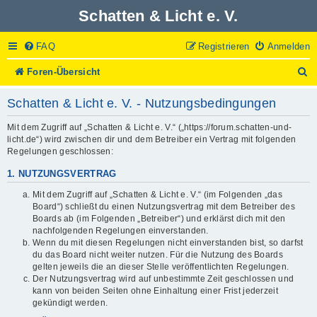
Schatten & Licht e. V.
FAQ
Registrieren
Anmelden
S
Foren-Übersicht
u
c
Schatten & Licht e. V. - Nutzungsbedingungen
h
e
Mit dem Zugriff auf „Schatten & Licht e. V.“ („https://forum.schatten-und-
licht.de“) wird zwischen dir und dem Betreiber ein Vertrag mit folgenden
Regelungen geschlossen:
1. NUTZUNGSVERTRAG
Mit dem Zugriff auf „Schatten & Licht e. V.“ (im Folgenden „das
Board“) schließt du einen Nutzungsvertrag mit dem Betreiber des
Boards ab (im Folgenden „Betreiber“) und erklärst dich mit den
nachfolgenden Regelungen einverstanden.
Wenn du mit diesen Regelungen nicht einverstanden bist, so darfst
du das Board nicht weiter nutzen. Für die Nutzung des Boards
gelten jeweils die an dieser Stelle veröffentlichten Regelungen.
Der Nutzungsvertrag wird auf unbestimmte Zeit geschlossen und
kann von beiden Seiten ohne Einhaltung einer Frist jederzeit
gekündigt werden.