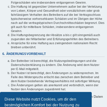
Folgeschäden wie insbesondere entgangenen Gewinn.
Die Haftung ist gegenüber Unternehmern außer bei der Verletzung
von Leben, Körper und Gesundheit oder vorsätzlichem oder grob
fahrlässigem Verhalten des Betreibers auf die bei Vertragsschluss
typischerweise vorhersehbaren Schäden und im Übrigen der Höhe
nach auf die vertragstypischen Durchschnittsschäden begrenzt. Dies
gilt auch für mittelbare Schäden, insbesondere entgangenen
Gewinn.
Die Haftungsbegrenzung der Absätze a bis c gilt sinngemäß auch
zugunsten der Mitarbeiter und Erfüllungsgehilfen des Betreibers.
Ansprüche für eine Haftung aus zwingendem nationalem Recht
bleiben unberührt.
6. ÄNDERUNGSVORBEHALT
Der Betreiber ist berechtigt, die Nutzungsbedingungen und die
Datenschutzerklärung zu ändern. Die Änderung wird dem Nutzer
per E-Mail mitgeteilt.
Der Nutzer ist berechtigt, den Änderungen zu widersprechen. Im
Falle des Widerspruchs erlischt das zwischen dem Betreiber und
dem Nutzer bestehende Vertragsverhältnis mit sofortiger Wirkung.
Die Änderungen gelten als anerkannt und verbindlich, wenn der
Nutzer den Änderungen zugestimmt hat.
Informationen über den Umgang mit deinen persönlichen Daten
Diese Website nutzt Cookies, um dir den
sind in der Datenschutzerklärung enthalten.
bestmöglichen Komfort bei der Nutzung zu