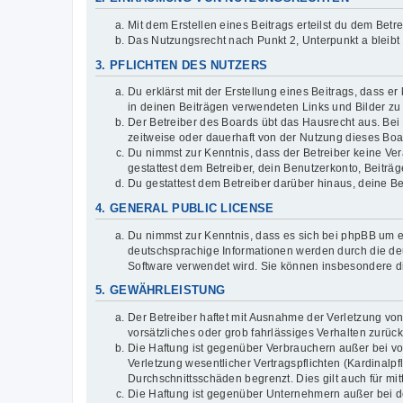
Mit dem Erstellen eines Beitrags erteilst du dem Bet
Das Nutzungsrecht nach Punkt 2, Unterpunkt a bleib
3. PFLICHTEN DES NUTZERS
Du erklärst mit der Erstellung eines Beitrags, dass er
in deinen Beiträgen verwendeten Links und Bilder zu
Der Betreiber des Boards übt das Hausrecht aus. Be
zeitweise oder dauerhaft von der Nutzung dieses Boar
Du nimmst zur Kenntnis, dass der Betreiber keine Vera
gestattest dem Betreiber, dein Benutzerkonto, Beiträ
Du gestattest dem Betreiber darüber hinaus, deine B
4. GENERAL PUBLIC LICENSE
Du nimmst zur Kenntnis, dass es sich bei phpBB um ei
deutschsprachige Informationen werden durch die deu
Software verwendet wird. Sie können insbesondere d
5. GEWÄHRLEISTUNG
Der Betreiber haftet mit Ausnahme der Verletzung von
vorsätzliches oder grob fahrlässiges Verhalten zurü
Die Haftung ist gegenüber Verbrauchern außer bei v
Verletzung wesentlicher Vertragspflichten (Kardinalp
Durchschnittsschäden begrenzt. Dies gilt auch für 
Die Haftung ist gegenüber Unternehmern außer bei de