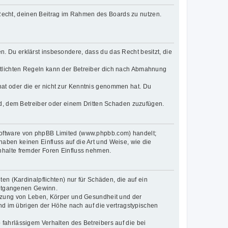
s Recht, deinen Beitrag im Rahmen des Boards zu nutzen.
en. Du erklärst insbesondere, dass du das Recht besitzt, die
tlichten Regeln kann der Betreiber dich nach Abmahnung
t hat oder die er nicht zur Kenntnis genommen hat. Du
nd, dem Betreiber oder einem Dritten Schaden zuzufügen.
-Software von phpBB Limited (www.phpbb.com) handelt;
ben keinen Einfluss auf die Art und Weise, wie die
nhalte fremder Foren Einfluss nehmen.
n (Kardinalpflichten) nur für Schäden, die auf ein
 entgangenen Gewinn.
etzung von Leben, Körper und Gesundheit und der
und im übrigen der Höhe nach auf die vertragstypischen
fahrlässigem Verhalten des Betreibers auf die bei