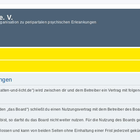
e. V.
rganisation zu peripartalen psychischen Erkrankungen
ungen
.schatten-und-licht.de“) wird zwischen dir und dem Betreiber ein Vertrag mit fo
enden „das Board“) schließt du einen Nutzungsvertrag mit dem Betreiber des Boa
t, so darfst du das Board nicht weiter nutzen. Für die Nutzung des Boards gelt
lossen und kann von beiden Seiten ohne Einhaltung einer Frist jederzeit gekü