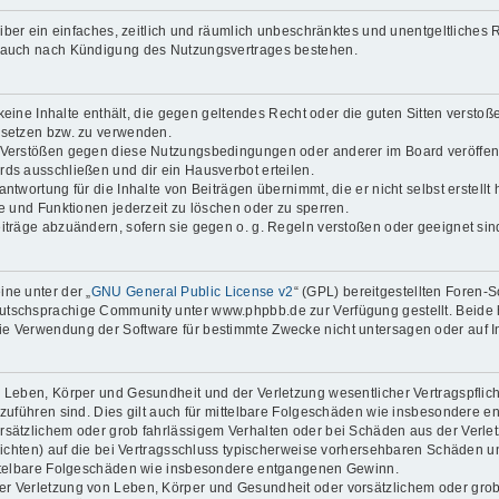
reiber ein einfaches, zeitlich und räumlich unbeschränktes und unentgeltliche
t auch nach Kündigung des Nutzungsvertrages bestehen.
 keine Inhalte enthält, die gegen geltendes Recht oder die guten Sitten verstoß
 setzen bzw. zu verwenden.
i Verstößen gegen diese Nutzungsbedingungen oder anderer im Board veröffen
ds ausschließen und dir ein Hausverbot erteilen.
ntwortung für die Inhalte von Beiträgen übernimmt, die er nicht selbst erstell
ge und Funktionen jederzeit zu löschen oder zu sperren.
eiträge abzuändern, sofern sie gegen o. g. Regeln verstoßen oder geeignet si
ne unter der „
GNU General Public License v2
“ (GPL) bereitgestellten Foren
tschsprachige Community unter www.phpbb.de zur Verfügung gestellt. Beide ha
ie Verwendung der Software für bestimmte Zwecke nicht untersagen oder auf I
 Leben, Körper und Gesundheit und der Verletzung wesentlicher Vertragspflichte
ckzuführen sind. Dies gilt auch für mittelbare Folgeschäden wie insbesondere
orsätzlichem oder grob fahrlässigem Verhalten oder bei Schäden aus der Verl
flichten) auf die bei Vertragsschluss typischerweise vorhersehbaren Schäden 
mittelbare Folgeschäden wie insbesondere entgangenen Gewinn.
r Verletzung von Leben, Körper und Gesundheit oder vorsätzlichem oder grob 