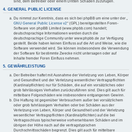
sind, dem Betreiber oder einem Dritten Schaden zuzufügen.
4. GENERAL PUBLIC LICENSE
Du nimmst zur Kenntnis, dass es sich bei phpBB um eine unter der „
GNU General Public License v2
“ (GPL) bereitgestellten Foren-
Software von phpBB Limited (www.phpbb.com) handelt;
deutschsprachige Informationen werden durch die
deutschsprachige Community unter www.phpbb.de zur Verfügung
gestellt. Beide haben keinen Einfluss auf die Art und Weise, wie die
Software verwendet wird. Sie können insbesondere die Verwendung
der Software für bestimmte Zwecke nicht untersagen oder auf
Inhalte fremder Foren Einfluss nehmen.
5. GEWÄHRLEISTUNG
Der Betreiber haftet mit Ausnahme der Verletzung von Leben, Körper
und Gesundheit und der Verletzung wesentlicher Vertragspflichten
(Kardinalpflichten) nur für Schäden, die auf ein vorsätzliches oder
grob fahrlässiges Verhalten zurückzuführen sind. Dies gilt auch für
mittelbare Folgeschäden wie insbesondere entgangenen Gewinn.
Die Haftung ist gegenüber Verbrauchern außer bei vorsätzlichem
oder grob fahrlässigem Verhalten oder bei Schäden aus der
Verletzung von Leben, Körper und Gesundheit und der Verletzung
wesentlicher Vertragspflichten (Kardinalpflichten) auf die bei
Vertragsschluss typischerweise vorhersehbaren Schäden und im
übrigen der Höhe nach auf die vertragstypischen
Durchschnittsschäden begrenzt. Dies gilt auch für mittelbare