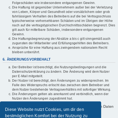
Folgeschäden wie insbesondere entgangenen Gewinn.
Die Haftung ist gegenüber Unternehmern außer bei der Verletzung
von Leben, Körper und Gesundheit oder vorsätzlichem oder grob
fahrlässigem Verhalten des Betreibers auf die bei Vertragsschluss
typischerweise vorhersehbaren Schäden und im Übrigen der Höhe
nach auf die vertragstypischen Durchschnittsschäden begrenzt. Dies
gilt auch für mittelbare Schäden, insbesondere entgangenen
Gewinn.
Die Haftungsbegrenzung der Absätze a bis c gilt sinngemäß auch
zugunsten der Mitarbeiter und Erfüllungsgehilfen des Betreibers.
Ansprüche für eine Haftung aus zwingendem nationalem Recht
bleiben unberührt.
6. ÄNDERUNGSVORBEHALT
Der Betreiber ist berechtigt, die Nutzungsbedingungen und die
Datenschutzerklärung zu ändern. Die Änderung wird dem Nutzer
per E-Mail mitgeteilt.
Der Nutzer ist berechtigt, den Änderungen zu widersprechen. Im
Falle des Widerspruchs erlischt das zwischen dem Betreiber und
dem Nutzer bestehende Vertragsverhältnis mit sofortiger Wirkung.
Die Änderungen gelten als anerkannt und verbindlich, wenn der
Nutzer den Änderungen zugestimmt hat.
Informationen über den Umgang mit deinen persönlichen Daten
Diese Website nutzt Cookies, um dir den
sind in der Datenschutzerklärung enthalten.
bestmöglichen Komfort bei der Nutzung zu