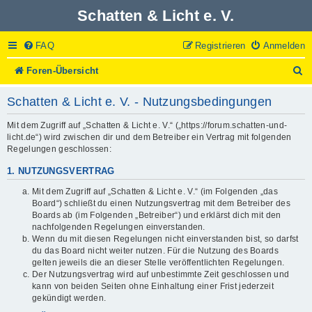
Schatten & Licht e. V.
FAQ
Registrieren
Anmelden
S
Foren-Übersicht
u
c
Schatten & Licht e. V. - Nutzungsbedingungen
h
e
Mit dem Zugriff auf „Schatten & Licht e. V.“ („https://forum.schatten-und-
licht.de“) wird zwischen dir und dem Betreiber ein Vertrag mit folgenden
Regelungen geschlossen:
1. NUTZUNGSVERTRAG
Mit dem Zugriff auf „Schatten & Licht e. V.“ (im Folgenden „das
Board“) schließt du einen Nutzungsvertrag mit dem Betreiber des
Boards ab (im Folgenden „Betreiber“) und erklärst dich mit den
nachfolgenden Regelungen einverstanden.
Wenn du mit diesen Regelungen nicht einverstanden bist, so darfst
du das Board nicht weiter nutzen. Für die Nutzung des Boards
gelten jeweils die an dieser Stelle veröffentlichten Regelungen.
Der Nutzungsvertrag wird auf unbestimmte Zeit geschlossen und
kann von beiden Seiten ohne Einhaltung einer Frist jederzeit
gekündigt werden.