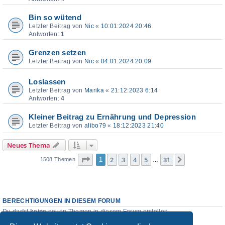
Bin so wütend
Letzter Beitrag von
Nic
«
10:01:2024 20:46
Antworten:
1
Grenzen setzen
Letzter Beitrag von
Nic
«
04:01:2024 20:09
Loslassen
Letzter Beitrag von
Marika
«
21:12:2023 6:14
Antworten:
4
Kleiner Beitrag zu Ernährung und Depression
Letzter Beitrag von
alibo79
«
18:12:2023 21:40
Neues Thema
Seite
1
von
31
2
3
4
5
31
1
Nächste
1508 Themen
…
BERECHTIGUNGEN IN DIESEM FORUM
Du darfst
keine
neuen Themen in diesem Forum erstellen.
Du darfst
keine
Antworten zu Themen in diesem Forum erstellen.