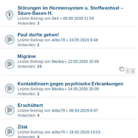
Störungen im Hormonsystem u. Stoffwechsel –
Säure-Basen-H.
Letzter Beitrag von
Geli
«
08:09:2009 11:59
Antworten:
3
Paul durfte gehen!
Letzter Beitrag von
alibo79
«
24:05:2026 9:48
Antworten:
2
Migräne
Letzter Beitrag von
Marika
«
22:05:2026 10:49
Antworten:
20
1
2
Kontaktlinsen gegen psychische Erkrankungen
Letzter Beitrag von
Marika
«
14:05:2026 20:09
Antworten:
2
Erschüttert
Letzter Beitrag von
alibo79
«
08:04:2026 8:47
Antworten:
4
Zitat
Letzter Beitrag von
alibo79
«
18:02:2026 15:02
Antworten:
4