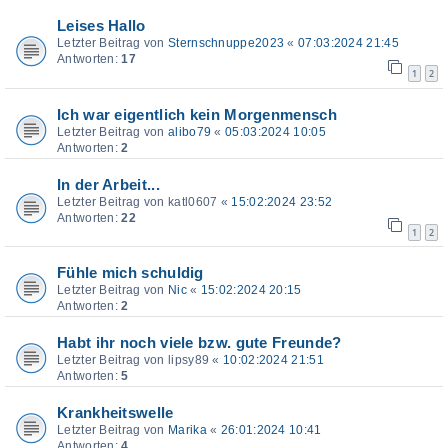
Leises Hallo
Letzter Beitrag von
Sternschnuppe2023
«
07:03:2024 21:45
Antworten:
17
1
2
Ich war eigentlich kein Morgenmensch
Letzter Beitrag von
alibo79
«
05:03:2024 10:05
Antworten:
2
In der Arbeit...
Letzter Beitrag von
katl0607
«
15:02:2024 23:52
Antworten:
22
1
2
Fühle mich schuldig
Letzter Beitrag von
Nic
«
15:02:2024 20:15
Antworten:
2
Habt ihr noch viele bzw. gute Freunde?
Letzter Beitrag von
lipsy89
«
10:02:2024 21:51
Antworten:
5
Krankheitswelle
Letzter Beitrag von
Marika
«
26:01:2024 10:41
Antworten:
4