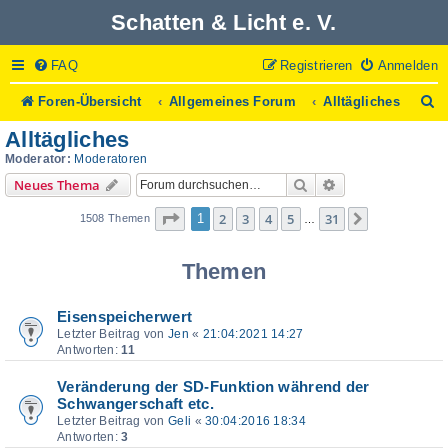
Schatten & Licht e. V.
FAQ
Registrieren
Anmelden
S
Foren-Übersicht
Allgemeines Forum
Alltägliches
u
Alltägliches
c
h
Moderator:
Moderatoren
e
Suche
Erweiterte Suche
Neues Thema
Seite
1
von
31
2
3
4
5
31
1
Nächste
1508 Themen
…
Themen
Eisenspeicherwert
Letzter Beitrag von
Jen
«
21:04:2021 14:27
Antworten:
11
Veränderung der SD-Funktion während der
Schwangerschaft etc.
Letzter Beitrag von
Geli
«
30:04:2016 18:34
Antworten:
3