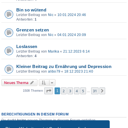
Bin so wütend
Letzter Beitrag von
Nic
«
10:01:2024 20:46
Antworten:
1
Grenzen setzen
Letzter Beitrag von
Nic
«
04:01:2024 20:09
Loslassen
Letzter Beitrag von
Marika
«
21:12:2023 6:14
Antworten:
4
Kleiner Beitrag zu Ernährung und Depression
Letzter Beitrag von
alibo79
«
18:12:2023 21:40
Neues Thema
Seite
1
von
31
2
3
4
5
31
1
Nächste
1508 Themen
…
BERECHTIGUNGEN IN DIESEM FORUM
Du darfst
keine
neuen Themen in diesem Forum erstellen.
Du darfst
keine
Antworten zu Themen in diesem Forum erstellen.