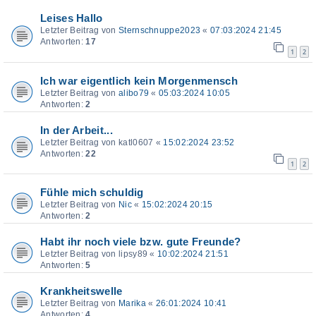
Leises Hallo
Letzter Beitrag von
Sternschnuppe2023
«
07:03:2024 21:45
Antworten:
17
1
2
Ich war eigentlich kein Morgenmensch
Letzter Beitrag von
alibo79
«
05:03:2024 10:05
Antworten:
2
In der Arbeit...
Letzter Beitrag von
katl0607
«
15:02:2024 23:52
Antworten:
22
1
2
Fühle mich schuldig
Letzter Beitrag von
Nic
«
15:02:2024 20:15
Antworten:
2
Habt ihr noch viele bzw. gute Freunde?
Letzter Beitrag von
lipsy89
«
10:02:2024 21:51
Antworten:
5
Krankheitswelle
Letzter Beitrag von
Marika
«
26:01:2024 10:41
Antworten:
4