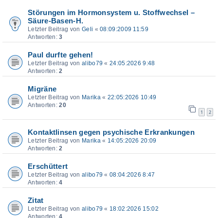
Störungen im Hormonsystem u. Stoffwechsel –
Säure-Basen-H.
Letzter Beitrag von
Geli
«
08:09:2009 11:59
Antworten:
3
Paul durfte gehen!
Letzter Beitrag von
alibo79
«
24:05:2026 9:48
Antworten:
2
Migräne
Letzter Beitrag von
Marika
«
22:05:2026 10:49
Antworten:
20
1
2
Kontaktlinsen gegen psychische Erkrankungen
Letzter Beitrag von
Marika
«
14:05:2026 20:09
Antworten:
2
Erschüttert
Letzter Beitrag von
alibo79
«
08:04:2026 8:47
Antworten:
4
Zitat
Letzter Beitrag von
alibo79
«
18:02:2026 15:02
Antworten:
4