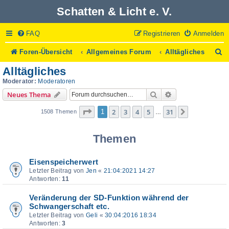
Schatten & Licht e. V.
FAQ
Registrieren
Anmelden
S
Foren-Übersicht
Allgemeines Forum
Alltägliches
u
Alltägliches
c
h
Moderator:
Moderatoren
e
Suche
Erweiterte Suche
Neues Thema
Seite
1
von
31
2
3
4
5
31
1
Nächste
1508 Themen
…
Themen
Eisenspeicherwert
Letzter Beitrag von
Jen
«
21:04:2021 14:27
Antworten:
11
Veränderung der SD-Funktion während der
Schwangerschaft etc.
Letzter Beitrag von
Geli
«
30:04:2016 18:34
Antworten:
3