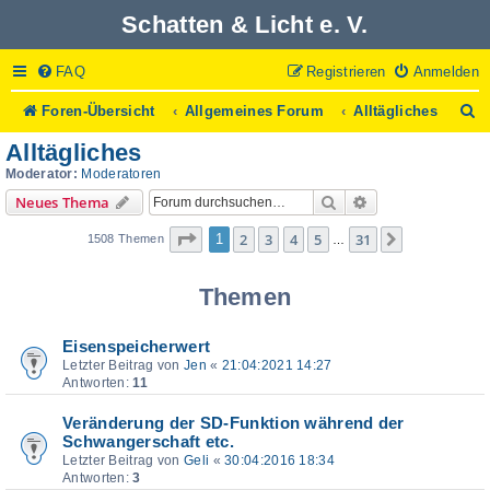
Schatten & Licht e. V.
FAQ
Registrieren
Anmelden
S
Foren-Übersicht
Allgemeines Forum
Alltägliches
u
Alltägliches
c
h
Moderator:
Moderatoren
e
Suche
Erweiterte Suche
Neues Thema
Seite
1
von
31
2
3
4
5
31
1
Nächste
1508 Themen
…
Themen
Eisenspeicherwert
Letzter Beitrag von
Jen
«
21:04:2021 14:27
Antworten:
11
Veränderung der SD-Funktion während der
Schwangerschaft etc.
Letzter Beitrag von
Geli
«
30:04:2016 18:34
Antworten:
3