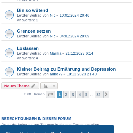
Bin so wütend
Letzter Beitrag von
Nic
«
10:01:2024 20:46
Antworten:
1
Grenzen setzen
Letzter Beitrag von
Nic
«
04:01:2024 20:09
Loslassen
Letzter Beitrag von
Marika
«
21:12:2023 6:14
Antworten:
4
Kleiner Beitrag zu Ernährung und Depression
Letzter Beitrag von
alibo79
«
18:12:2023 21:40
Neues Thema
Seite
1
von
31
2
3
4
5
31
1
Nächste
1508 Themen
…
BERECHTIGUNGEN IN DIESEM FORUM
Du darfst
keine
neuen Themen in diesem Forum erstellen.
Du darfst
keine
Antworten zu Themen in diesem Forum erstellen.