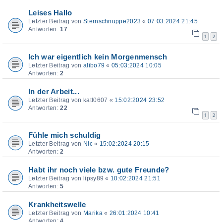
Leises Hallo
Letzter Beitrag von
Sternschnuppe2023
«
07:03:2024 21:45
Antworten:
17
1
2
Ich war eigentlich kein Morgenmensch
Letzter Beitrag von
alibo79
«
05:03:2024 10:05
Antworten:
2
In der Arbeit...
Letzter Beitrag von
katl0607
«
15:02:2024 23:52
Antworten:
22
1
2
Fühle mich schuldig
Letzter Beitrag von
Nic
«
15:02:2024 20:15
Antworten:
2
Habt ihr noch viele bzw. gute Freunde?
Letzter Beitrag von
lipsy89
«
10:02:2024 21:51
Antworten:
5
Krankheitswelle
Letzter Beitrag von
Marika
«
26:01:2024 10:41
Antworten:
4