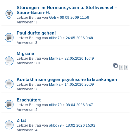
Störungen im Hormonsystem u. Stoffwechsel –
Säure-Basen-H.
Letzter Beitrag von
Geli
«
08:09:2009 11:59
Antworten:
3
Paul durfte gehen!
Letzter Beitrag von
alibo79
«
24:05:2026 9:48
Antworten:
2
Migräne
Letzter Beitrag von
Marika
«
22:05:2026 10:49
Antworten:
20
1
2
Kontaktlinsen gegen psychische Erkrankungen
Letzter Beitrag von
Marika
«
14:05:2026 20:09
Antworten:
2
Erschüttert
Letzter Beitrag von
alibo79
«
08:04:2026 8:47
Antworten:
4
Zitat
Letzter Beitrag von
alibo79
«
18:02:2026 15:02
Antworten:
4