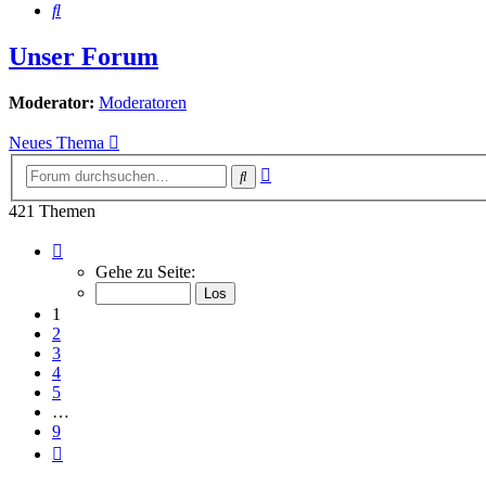
Suche
Unser Forum
Moderator:
Moderatoren
Neues Thema
Erweiterte
Suche
Suche
421 Themen
Seite
1
Gehe zu Seite:
von
9
1
2
3
4
5
…
9
Nächste