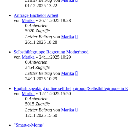
Letzter Beitrag
von
Marika
01:12:2025 13:22
Anfrage Bachelor Arbeit
von
Marika
»
26:11:2025 18:28
0
Antworten
5920
Zugriffe
Letzter Beitrag
von
Marika
26:11:2025 18:28
Selbsthilfegruppe Regretting Motherhood
von
Marika
»
24:11:2025 10:29
0
Antworten
3454
Zugriffe
Letzter Beitrag
von
Marika
24:11:2025 10:29
English-speaking online self-help group (Selbsthilfegruppe in E
von
Marika
»
12:11:2025 15:50
0
Antworten
5015
Zugriffe
Letzter Beitrag
von
Marika
12:11:2025 15:50
"Smart-e-Moms"