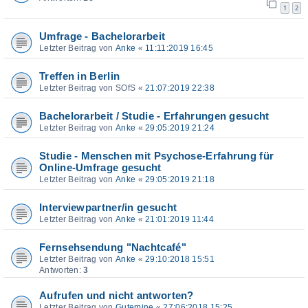
1
2
Umfrage - Bachelorarbeit
Letzter Beitrag von
Anke
«
11:11:2019 16:45
Treffen in Berlin
Letzter Beitrag von
SOfS
«
21:07:2019 22:38
Bachelorarbeit / Studie - Erfahrungen gesucht
Letzter Beitrag von
Anke
«
29:05:2019 21:24
Studie - Menschen mit Psychose-Erfahrung für
Online-Umfrage gesucht
Letzter Beitrag von
Anke
«
29:05:2019 21:18
Interviewpartner/in gesucht
Letzter Beitrag von
Anke
«
21:01:2019 11:44
Fernsehsendung "Nachtcafé"
Letzter Beitrag von
Anke
«
29:10:2018 15:51
Antworten:
3
Aufrufen und nicht antworten?
Letzter Beitrag von
Gutemine
«
27:06:2018 15:25