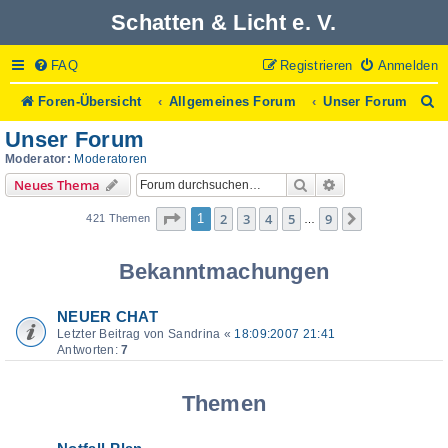
Schatten & Licht e. V.
FAQ
Registrieren
Anmelden
S
Foren-Übersicht
Allgemeines Forum
Unser Forum
u
Unser Forum
c
h
Moderator:
Moderatoren
e
Suche
Erweiterte Suche
Neues Thema
Seite
1
von
9
2
3
4
5
9
1
Nächste
421 Themen
…
Bekanntmachungen
NEUER CHAT
Letzter Beitrag von
Sandrina
«
18:09:2007 21:41
Antworten:
7
Themen