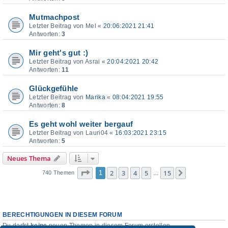
Mutmachpost
Letzter Beitrag von
Mel
«
20:06:2021 21:41
Antworten:
3
Mir geht's gut :)
Letzter Beitrag von
Asrai
«
20:04:2021 20:42
Antworten:
11
Glückgefühle
Letzter Beitrag von
Marika
«
08:04:2021 19:55
Antworten:
8
Es geht wohl weiter bergauf
Letzter Beitrag von
Lauri04
«
16:03:2021 23:15
Antworten:
5
Neues Thema
Seite
1
von
15
2
3
4
5
15
1
Nächste
740 Themen
…
BERECHTIGUNGEN IN DIESEM FORUM
Du darfst
keine
neuen Themen in diesem Forum erstellen.