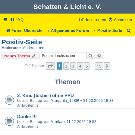
Schatten & Licht e. V.
FAQ
Registrieren
Anmelden
S
Foren-Übersicht
Allgemeines Forum
Positiv-Seite
u
Positiv-Seite
c
h
Moderator:
Moderatoren
e
Suche
Erweiterte Suche
Neues Thema
Seite
1
von
15
2
3
4
5
15
1
Nächste
740 Themen
…
Themen
2. Kind (bisher) ohne PPD
Letzter Beitrag von
Margarita_1989!
«
31:03:2026 19:33
Antworten:
8
Danke !!!
Letzter Beitrag von
Marika
«
11:12:2025 19:58
Antworten:
5