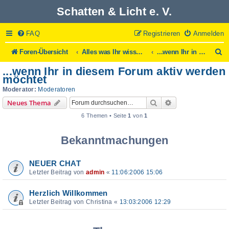
Schatten & Licht e. V.
FAQ
Registrieren
Anmelden
S
Foren-Übersicht
Alles was Ihr wissen solltet...
...wenn Ihr in diesem Forum aktiv werden möchtet
u
...wenn Ihr in diesem Forum aktiv werden
c
möchtet
h
Moderator:
Moderatoren
e
Suche
Erweiterte Suche
Neues Thema
6 Themen • Seite
1
von
1
Bekanntmachungen
NEUER CHAT
Letzter Beitrag von
admin
«
11:06:2006 15:06
Herzlich Willkommen
Letzter Beitrag von
Christina
«
13:03:2006 12:29