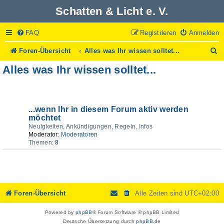
Schatten & Licht e. V.
FAQ
Registrieren
Anmelden
S
Foren-Übersicht
Alles was Ihr wissen solltet...
u
Alles was Ihr wissen solltet...
c
h
e
Forum
...wenn Ihr in diesem Forum aktiv werden
möchtet
Neuigkeiten, Ankündigungen, Regeln, Infos
Moderator:
Moderatoren
Themen:
8
Foren-Übersicht
Alle Zeiten sind
UTC+02:00
Powered by
phpBB
® Forum Software © phpBB Limited
Deutsche Übersetzung durch
phpBB.de