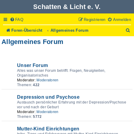
Schatten & Licht e. V.
FAQ
Registrieren
Anmelden
S
Foren-Übersicht
Allgemeines Forum
u
Allgemeines Forum
c
h
e
Forum
Unser Forum
Alles was unser Forum betrifft. Fragen, Neuigkeiten,
Organisatorisches
Moderator:
Moderatoren
Themen:
422
Depression und Psychose
Austausch persönlicher Erfahrung mit der Depression/Psychose
vor und nach der Geburt
Moderator:
Moderatoren
Themen:
5772
Mutter-Kind Einrichtungen