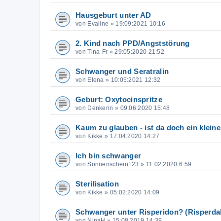
Hausgeburt unter AD
von
Evaline
»
19:09:2021 10:16
2. Kind nach PPD/Angststörung
von
Tina-Fr
»
29:05:2020 21:52
Schwanger und Seratralin
von
Elena
»
10:05:2021 12:32
Geburt: Oxytocinspritze
von
Denkerin
»
09:06:2020 15:48
Kaum zu glauben - ist da doch ein klein
von
Kikke
»
17:04:2020 14:27
Ich bin schwanger
von
Sonnenschein123
»
11:02:2020 6:59
Sterilisation
von
Kikke
»
05:02:2020 14:09
Schwanger unter Risperidon? (Risperdal
von
NinaH
»
15:08:2019 14:39