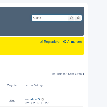
Suche
Erweiterte Suche
Registrieren
Anmelden
49 Themen • Seite
1
von
1
Zugriffe
Letzter Beitrag
von
alibo79
304
22:07:2026 15:27