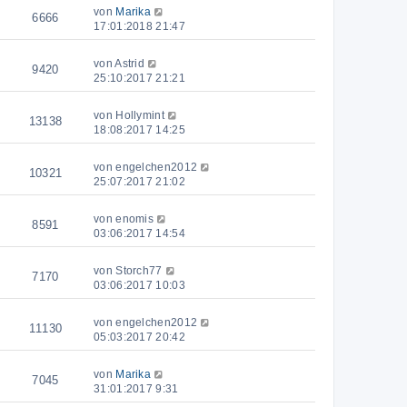
von
Marika
6666
17:01:2018 21:47
von
Astrid
9420
25:10:2017 21:21
von
Hollymint
13138
18:08:2017 14:25
von
engelchen2012
10321
25:07:2017 21:02
von
enomis
8591
03:06:2017 14:54
von
Storch77
7170
03:06:2017 10:03
von
engelchen2012
11130
05:03:2017 20:42
von
Marika
7045
31:01:2017 9:31