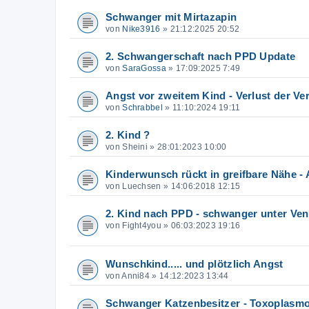
Schwanger mit Mirtazapin
von
Nike3916
»
21:12:2025 20:52
2. Schwangerschaft nach PPD Update
von
SaraGossa
»
17:09:2025 7:49
Angst vor zweitem Kind - Verlust der V
von
Schrabbel
»
11:10:2024 19:11
2. Kind ?
von
Sheini
»
28:01:2023 10:00
Kinderwunsch rückt in greifbare Nähe - 
von
Luechsen
»
14:06:2018 12:15
2. Kind nach PPD - schwanger unter Ven
von
Fight4you
»
06:03:2023 19:16
Wunschkind..... und plötzlich Angst
von
Anni84
»
14:12:2023 13:44
Schwanger Katzenbesitzer - Toxoplasm