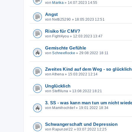
von
Marika
»
14:07:2023 14:55
Angst
von
Netti25290
»
18:05:2023 12:51
Risiko für CMV?
von
Fight4you
»
12:03:2023 13:47
Gemischte Gefühle
von
Schneeflocke
»
29:08:2022 18:11
Zweites Kind auf dem Weg - so glücklich
von
Athena
»
15:03:2022 12:14
Unglücklich
von
Steffiluna
»
13:08:2022 18:21
3. SS - was kann man tun um nicht wied
von
Mamihochtief
»
19:01:2022 18:34
Schwangerschaft und Depression
von
Rapunzel22
»
03:07:2022 12:25