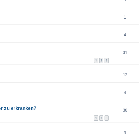
1
4
31
1
2
3
12
4
er zu erkranken?
30
1
2
3
3