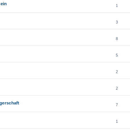
nein
1
3
8
5
2
2
gerschaft
7
1