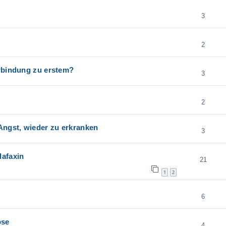
3
2
erbindung zu erstem?
3
2
Angst, wieder zu erkranken
3
lafaxin
21
1
2
6
ose
4