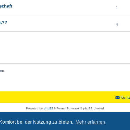
schaft
1
os??
4
en.
Kont
Powered by
phpBB
® Forum Software © phpBB Limited
Deutsche Übersetzung durch
phpBB.de
Datenschutz
|
Nutzungsbedingungen
Komfort bei der Nutzung zu bieten.
Mehr erfahren