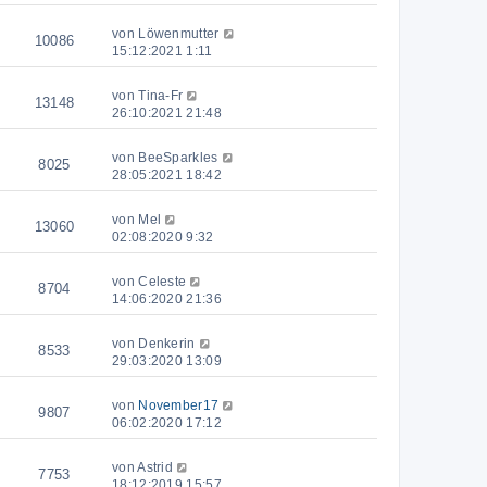
von
Löwenmutter
10086
15:12:2021 1:11
von
Tina-Fr
13148
26:10:2021 21:48
von
BeeSparkles
8025
28:05:2021 18:42
von
Mel
13060
02:08:2020 9:32
von
Celeste
8704
14:06:2020 21:36
von
Denkerin
8533
29:03:2020 13:09
von
November17
9807
06:02:2020 17:12
von
Astrid
7753
18:12:2019 15:57