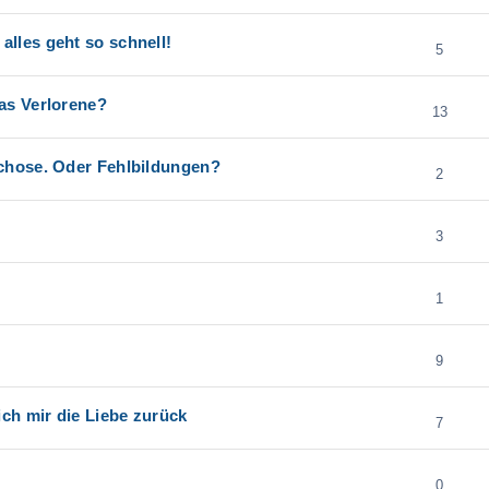
lles geht so schnell!
5
as Verlorene?
13
chose. Oder Fehlbildungen?
2
3
1
9
ch mir die Liebe zurück
7
0