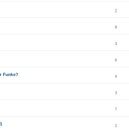
2
8
3
6
er Funke?
4
3
7
)
1