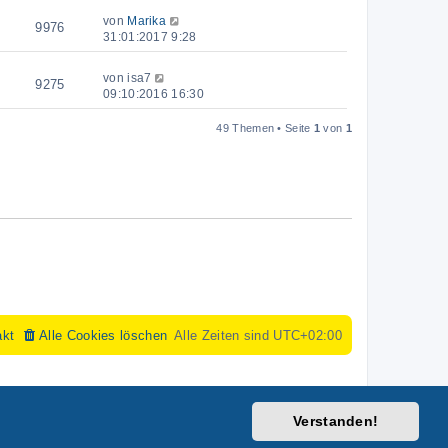
von
Marika
9976
31:01:2017 9:28
von
isa7
9275
09:10:2016 16:30
49 Themen • Seite
1
von
1
akt
Alle Cookies löschen
Alle Zeiten sind
UTC+02:00
Verstanden!