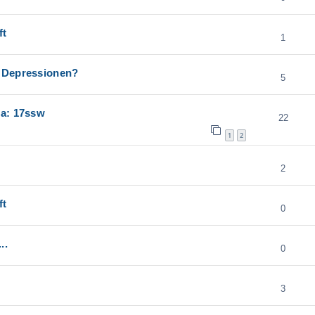
ft
1
n Depressionen?
5
da: 17ssw
22
1
2
2
ft
0
..
0
3