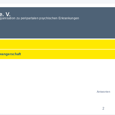
e. V.
rganisation zu peripartalen psychischen Erkrankungen
wangerschaft
weiterte Suche
Antworten
2