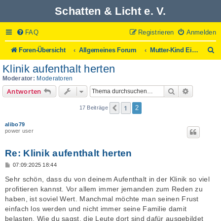
Schatten & Licht e. V.
FAQ
Registrieren
Anmelden
S
Foren-Übersicht
Allgemeines Forum
Mutter-Kind Einrichtungen
u
Klinik aufenthalt herten
c
h
Moderator:
Moderatoren
e
Suche
Erweitert
Antworten
1
Vorherige
2
17 Beiträge
alibo79
power user
Re: Klinik aufenthalt herten
B
07:09:2025 18:44
e
i
Sehr schön, dass du von deinem Aufenthalt in der Klinik so viel
t
profitieren kannst. Vor allem immer jemanden zum Reden zu
r
a
haben, ist soviel Wert. Manchmal möchte man seinen Frust
g
einfach los werden und nicht immer seine Familie damit
belasten. Wie du sagst, die Leute dort sind dafür ausgebildet