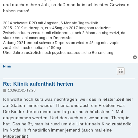
und machen ihren Job, so daß man kein schlechtes Gewissen
haben muss!
2014 schwere PPD mit Ängsten, 6 Monate Tagesklinik
2015- 2019 mirtazapin, erst 45mg ab 2017 langsam reduziert
Zwischendurch versuch mit citalopram, nach 2 Monaten abgesetzt, da
starke Verschlimmerung der Depression
Anfang 2021 erneut schwere Depression wieder 45 mg mirtazapin
zusätzlich noch quetiapin 150mg
Über Jahre zusätzlich noch psychotherapeutische Behandlung
Nina
Re: Klinik aufenthalt herten
B
13:09:2025 12:28
e
i
Ich wollte noch kurz was nachtragen, weil das in letzter Zeit hier
t
auf Station immer wieder Thema und auch ein Problem war:
r
a
Die Kinder dürfen einem am Tag nur noch höchstens 1 Mal
g
abgenommen werden. Und das auch nur, wenn man Therapie
hat. Das heißt, man ist rund um die Uhr für sein Kind zuständig.
Im Notfall hilft natürlich immer jemand (auch mal eine
Mitpatientin).