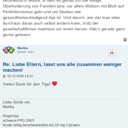
veröffentlicht wurde, in dem es genau um die völlige
Überforderung von Familien bzw. vor allem Müttern mit Blick auf
Perfektionismus geht und um Studien wie
gesundheitsschädigend das ist. Und darum, wie viel man aber
durchaus daran auch selbst ändern kann, trotz der
gesellschaftlichen madness um einen herum. Hab’s gerade ganz
gerne gelesen.
Marika
power user
Re: Liebe Eltern, lasst uns alle zusammen weniger
machen!
B
01:12:2025 13:22
e
i
Vielen Dank für den Tipp!
t
r
a
g
Liebe Grüße von
Marika
Diagnose:
schwere PPD 2005
heute völlig beschwerdefrei mit 10 mg Cipralex