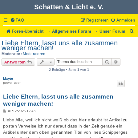
Schatten & Licht e. V.
FAQ
Registrieren
Anmelden
S
Foren-Übersicht
Allgemeines Forum
Unser Forum
u
Liebe Eltern, lasst uns alle zusammen
c
weniger machen!
h
Moderator:
Moderatoren
e
Suche
Erweitert
Antworten
2 Beiträge • Seite
1
von
1
Mayte
power user
Liebe Eltern, lasst uns alle zusammen
weniger machen!
B
01:12:2025 12:43
e
i
Liebe Alle, weil ich nicht weiß ob das hier erlaubt ist Artikel zu
t
posten Verweise ich nur darauf dass in der Zeit gerade ein
r
a
Artikel unter dem oben genannten Titel von Ines Schipperges
g