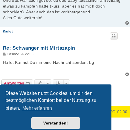
Und das war auch gut so, da das Baby tatsächlich am Anfang
etwas zu kämpfen hatte (kurz, aber es hat mich doch
schockiert). Aber auch das ist vorübergehend.
Alles Gute weiterhin!
Karlot
Re: Schwanger mit Mirtazapin
B
08:08:2026 22:06
e
i
Hallo. Kannst Du mir eine Nachricht senden. Lg
t
r
a
g
Antworten
5 Beiträge • Seite
1
von
1
Diese Website nutzt Cookies, um dir den
bestmöglichen Komfort bei der Nutzung zu
bieten.
Mehr erfahren
Foren-Übersicht
Alle Zeiten sind
UTC+02:00
Verstanden!
Powered by
phpBB
® Forum Software © phpBB Limited
Deutsche Übersetzung durch
phpBB.de