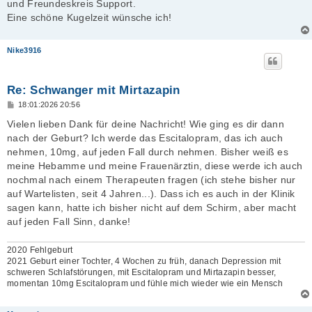
und Freundeskreis Support.
Eine schöne Kugelzeit wünsche ich!
Nike3916
Re: Schwanger mit Mirtazapin
B
18:01:2026 20:56
e
i
Vielen lieben Dank für deine Nachricht! Wie ging es dir dann
t
nach der Geburt? Ich werde das Escitalopram, das ich auch
r
a
nehmen, 10mg, auf jeden Fall durch nehmen. Bisher weiß es
g
meine Hebamme und meine Frauenärztin, diese werde ich auch
nochmal nach einem Therapeuten fragen (ich stehe bisher nur
auf Wartelisten, seit 4 Jahren...). Dass ich es auch in der Klinik
sagen kann, hatte ich bisher nicht auf dem Schirm, aber macht
auf jeden Fall Sinn, danke!
2020 Fehlgeburt
2021 Geburt einer Tochter, 4 Wochen zu früh, danach Depression mit
schweren Schlafstörungen, mit Escitalopram und Mirtazapin besser,
momentan 10mg Escitalopram und fühle mich wieder wie ein Mensch