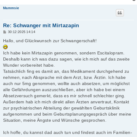
Mammsie
Re: Schwanger mit Mirtazapin
B
30:12:2025 14:14
e
i
Hallo, und Glückwunsch zur Schwangerschaft!
t
r
a
Ich habe kein Mirtazapin genommen, sondern Escitalopram.
g
Deshalb kann ich was dazu sagen, wie ich mich auf das zweite
Wunder vorbereitet habe.
Tatsächlich fing es damit an, das Medikament durchgehend zu
nehmen, nach Absprache mit dem Arzt, bzw. Ärztin. Ich habe
auch nur 5mg genommen, wollte auch absetzen, um möglichst
alle Gefährdungen auszuschließen, aber ich habe bei einem
Absetzversuch gemerkt, dass es mir schnell schlechter ging.
Außerdem hab ich mich direkt allen Ärzten anvertraut, Kontakt
zur psychiatrischen Abteilung der gewählten Geburtsklinik
aufgenommen und beim Geburtsplanungsgespräch über meine
Situation, meine Ängste und Wünsche gesprochen.
Ich hoffe, du kannst dad auch tun und findest auch im Familien-