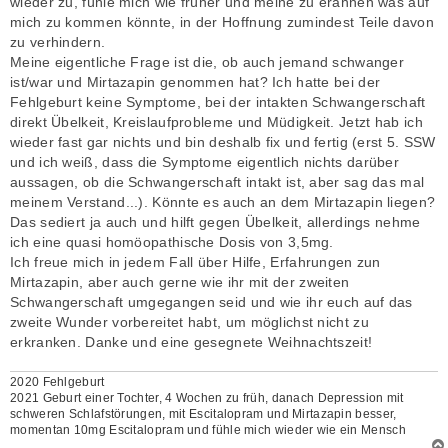
wieder zu, fühle mich wie früher und meine zu erahnen was auf
mich zu kommen könnte, in der Hoffnung zumindest Teile davon
zu verhindern.
Meine eigentliche Frage ist die, ob auch jemand schwanger
ist/war und Mirtazapin genommen hat? Ich hatte bei der
Fehlgeburt keine Symptome, bei der intakten Schwangerschaft
direkt Übelkeit, Kreislaufprobleme und Müdigkeit. Jetzt hab ich
wieder fast gar nichts und bin deshalb fix und fertig (erst 5. SSW
und ich weiß, dass die Symptome eigentlich nichts darüber
aussagen, ob die Schwangerschaft intakt ist, aber sag das mal
meinem Verstand...). Könnte es auch an dem Mirtazapin liegen?
Das sediert ja auch und hilft gegen Übelkeit, allerdings nehme
ich eine quasi homöopathische Dosis von 3,5mg.
Ich freue mich in jedem Fall über Hilfe, Erfahrungen zun
Mirtazapin, aber auch gerne wie ihr mit der zweiten
Schwangerschaft umgegangen seid und wie ihr euch auf das
zweite Wunder vorbereitet habt, um möglichst nicht zu
erkranken. Danke und eine gesegnete Weihnachtszeit!
2020 Fehlgeburt
2021 Geburt einer Tochter, 4 Wochen zu früh, danach Depression mit
schweren Schlafstörungen, mit Escitalopram und Mirtazapin besser,
momentan 10mg Escitalopram und fühle mich wieder wie ein Mensch