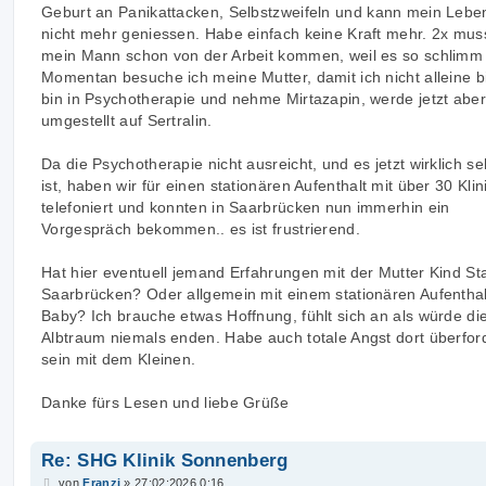
Geburt an Panikattacken, Selbstzweifeln und kann mein Lebe
nicht mehr geniessen. Habe einfach keine Kraft mehr. 2x mus
mein Mann schon von der Arbeit kommen, weil es so schlimm
Momentan besuche ich meine Mutter, damit ich nicht alleine bi
bin in Psychotherapie und nehme Mirtazapin, werde jetzt aber
umgestellt auf Sertralin.
Da die Psychotherapie nicht ausreicht, und es jetzt wirklich se
ist, haben wir für einen stationären Aufenthalt mit über 30 Klin
telefoniert und konnten in Saarbrücken nun immerhin ein
Vorgespräch bekommen.. es ist frustrierend.
Hat hier eventuell jemand Erfahrungen mit der Mutter Kind Sta
Saarbrücken? Oder allgemein mit einem stationären Aufenthal
Baby? Ich brauche etwas Hoffnung, fühlt sich an als würde di
Albtraum niemals enden. Habe auch totale Angst dort überfor
sein mit dem Kleinen.
Danke fürs Lesen und liebe Grüße
Re: SHG Klinik Sonnenberg
B
von
Franzi
»
27:02:2026 0:16