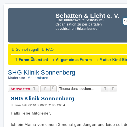
Schatten & Licht e. V.
Eine bundesweite Selbsthilfe-
Organisation zu peripartalen
psychischen Erkrankungen
Schnellzugriff
FAQ
Foren-Übersicht
Allgemeines Forum
Mutter-Kind Ei
SHG Klinik Sonnenberg
Moderator:
Moderatoren
Suche
Erwei
Antworten
SHG Klinik Sonnenberg
B
von
Jette2101
»
06:11:2025 20:54
e
i
Hallo liebe Mitglieder,
t
r
a
Ich bin Mama von einem 3 monatigen Jungen und leide seit d
g