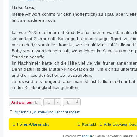
e
i
Liebe Jette,
t
meine Antwort kommt für dich (hoffentlich) zu spät, aber vielle
r
a
hilft sie anderen noch.
g
Ich war 2023 stationär mit Kind. Meine Tochter war damals all
schon fast 2 Jahre alt. So lange habe es rausgezögert, weil ic
mir auch 0,0 vorstellen konnte, wie ich plötzlich 24/7 alleine f
Baby verantwortlich sein soll, wenn ich es im Alltag kaum ein 
Stunden schaffe.
Im Nachhinein hätte ich die Hilfe viel viel viel früher annehmen
Denn dafür ist die Mutter-Kind-Station da, um dich zu unterst
und dich aus der Schei…e rauszuholen.
Ja, es wird anstrengend, aber man ist nicht allein und mir hat 
in der Klinik unglaublich geholfen.
Antworten
Zurück zu „Mutter-Kind Einrichtungen“
Foren-Übersicht
Kontakt
Alle Cookies lös
Powered by
phpBB
® Forum Software © phpBB Li