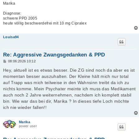
Marika
Diagnose:
schwere PPD 2005
heute völlig beschwerdefrei mit 10 mg Cipralex
Louisa94
Re: Aggressive Zwangsgedanken & PPD
B
08:06:2026 10:12
e
i
Hey, aktuell ist es etwas besser. Die ZG sind noch da aber es ist
t
momentan besser auszuhalten. Der Kleine hält mich nur total
r
a
auf Trapp was mich teilweise in den Wahnsinn treibt da ich zu
g
nichts komme. Mein Psychater meinte ich muss das Medikament
auch noch 2 Jahre weiternehmen, nachdem ich komplett stabil
bin. Wie war das bei dir, Marika ? In dieses tiefe Loch möchte
ich nie wieder fallen!!
Marika
power user