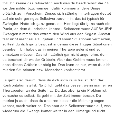
g
toll! Ich kenne das tatsächlich auch was du beschreibst: die ZG
werden milder bzw. weniger, dafür kommen andere Dinge
plötzlich zum Vorschein. Dieses sich ständig hinterfragen deutet
auf ein sehr geringes Selbstvertrauen hin, das ist typisch für
Zwängler. Hatte ich ganz genau so. Hier liegt übrigens auch ein
Punkt, an dem du arbeiten kannst - Selbstvertrauen AUFBAUEN!
Zwängen nimmst das extrem den Wind aus den Segeln. Anstatt
fast nicht mehr raus zu gehen und somit Situationen vermeiden,
solltest du dich ganz bewusst in genau diese Trigger Situationen
begeben. Ich habe das in meiner Therapie gelernt und so
umsetzen müssen. Das ist natürlich gar nicht angenehm, denn
es beschert dir wieder Grübeln. Aber das Gehirn muss lernen,
dass dieses Grübeln unnötig ist. Das kann es nur, wenn du dich
mit den Situationen bzw. Menschen konfrontierst.
Es geht also darum, dass du dich aktiv raus traust, dich der
Konfrontation stellst. Natürlich geht das besser, wenn man einen
Therapeuten an der Seite hat. Da das aber ja ein Problem ist,
versuche es selbst. Es geht mit der Zeit immer besser. Du
merkst ja auch, dass du anderen besser die Meinung sagen
kannst, mach weiter so. Das baut dein Selbstvertrauen auf, was
wiederum die Zwänge immer weiter in den Hintergrund rückt.