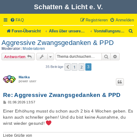
Schatten & Licht e. V.
FAQ
Registrieren
Anmelden
S
Foren-Übersicht
Alles über unsere Mitglieder
Vorstellungsrunde
u
Aggressive Zwangsgedanken & PPD
c
h
Moderator:
Moderatoren
e
Suche
Erweitert
Antworten
1
2
Vorherige
3
35 Beiträge
Marika
power user
Re: Aggressive Zwangsgedanken & PPD
B
01:06:2026 13:57
e
i
Einer Erhöhung musst du schon auch 2 bis 4 Wochen geben. Es
t
kann auch schneller gehen! Und du bist keine Ausnahme, du
r
a
wirst wieder gesund!
g
Liebe Grüße von