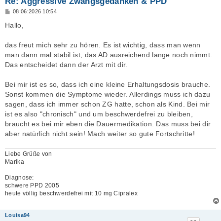
Re: Aggressive Zwangsgedanken & PPD
B
08:06:2026 10:54
e
i
Hallo,
t
r
a
das freut mich sehr zu hören. Es ist wichtig, dass man wenn
g
man dann mal stabil ist, das AD ausreichend lange noch nimmt.
Das entscheidet dann der Arzt mit dir.
Bei mir ist es so, dass ich eine kleine Erhaltungsdosis brauche.
Sonst kommen die Symptome wieder. Allerdings muss ich dazu
sagen, dass ich immer schon ZG hatte, schon als Kind. Bei mir
ist es also "chronisch" und um beschwerdefrei zu bleiben,
braucht es bei mir eben die Dauermedikation. Das muss bei dir
aber natürlich nicht sein! Mach weiter so gute Fortschritte!
Liebe Grüße von
Marika
Diagnose:
schwere PPD 2005
heute völlig beschwerdefrei mit 10 mg Cipralex
Louisa94