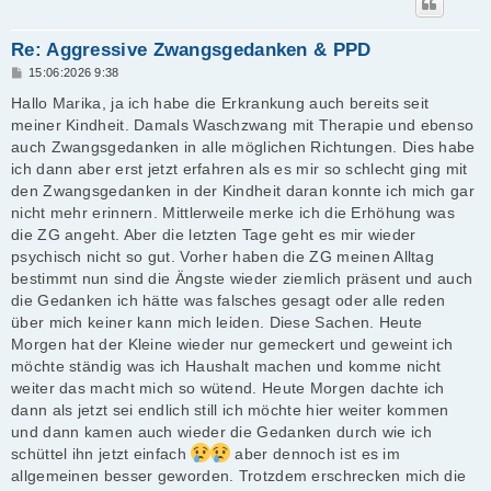
Re: Aggressive Zwangsgedanken & PPD
B
15:06:2026 9:38
e
i
Hallo Marika, ja ich habe die Erkrankung auch bereits seit
t
meiner Kindheit. Damals Waschzwang mit Therapie und ebenso
r
a
auch Zwangsgedanken in alle möglichen Richtungen. Dies habe
g
ich dann aber erst jetzt erfahren als es mir so schlecht ging mit
den Zwangsgedanken in der Kindheit daran konnte ich mich gar
nicht mehr erinnern. Mittlerweile merke ich die Erhöhung was
die ZG angeht. Aber die letzten Tage geht es mir wieder
psychisch nicht so gut. Vorher haben die ZG meinen Alltag
bestimmt nun sind die Ängste wieder ziemlich präsent und auch
die Gedanken ich hätte was falsches gesagt oder alle reden
über mich keiner kann mich leiden. Diese Sachen. Heute
Morgen hat der Kleine wieder nur gemeckert und geweint ich
möchte ständig was ich Haushalt machen und komme nicht
weiter das macht mich so wütend. Heute Morgen dachte ich
dann als jetzt sei endlich still ich möchte hier weiter kommen
und dann kamen auch wieder die Gedanken durch wie ich
schüttel ihn jetzt einfach
aber dennoch ist es im
allgemeinen besser geworden. Trotzdem erschrecken mich die