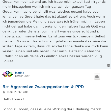
Gedanken noch ab und an. Ich traue mich aktuell fast nirgends
mehr hinzugehen weil ich mir danach den ganzen Tag
Gedanken mache ob ich vllt was falsches gesagt habe oder
jemanden verärgert habe das ist aktuell so extrem. Auch wenn
ich jemandem die Meinung sage was ich früher mich im Leben
nicht getraut habe dann denke ich den halben Tag oh Gott was
denkt der oder die jetzt von mir vllt war es ungerecht und ich
habe ja auch meine Fehler. Es ist zum verrückt werden. Selbst
meinem Mann ist das schon aufgefallen er meinte das wäre die
letzten Tage extrem, dass ich solche Dinge denke wie mich kann
keiner Leiden und alle reden über mich. Hattest du ähnliche
Erfahrungen als deine ZG endlich etwas besser wurden ? Lg
Louisa
Marika
power user
Re: Aggressive Zwangsgedanken & PPD
B
15:06:2026 13:01
e
i
Hallo Louisa!
t
r
a
Schön zu hören, dass du eine Wirkung der Erhöhung merkst,