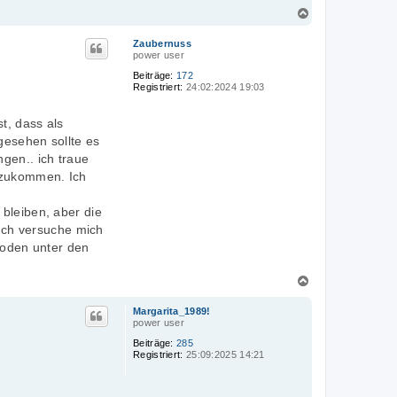
N
a
c
Zaubernuss
power user
h
o
Beiträge:
172
b
Registriert:
24:02:2024 19:03
e
n
t, dass als
gesehen sollte es
gen.. ich traue
rzukommen. Ich
 bleiben, aber die
Ich versuche mich
 boden unter den
N
a
c
Margarita_1989!
power user
h
o
Beiträge:
285
b
Registriert:
25:09:2025 14:21
e
n