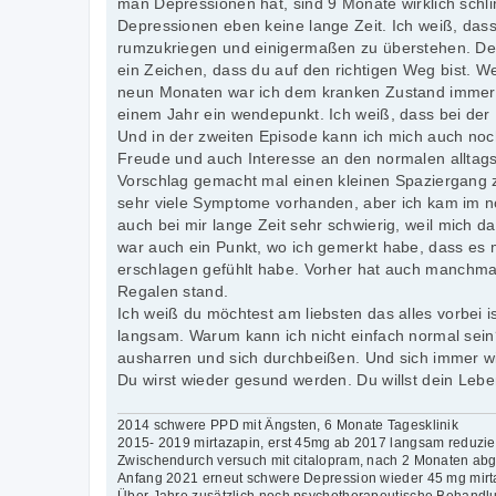
man Depressionen hat, sind 9 Monate wirklich schl
g
Depressionen eben keine lange Zeit. Ich weiß, das
rumzukriegen und einigermaßen zu überstehen. Dei
ein Zeichen, dass du auf den richtigen Weg bist. 
neun Monaten war ich dem kranken Zustand immer no
einem Jahr ein wendepunkt. Ich weiß, dass bei de
Und in der zweiten Episode kann ich mich auch noch
Freude und auch Interesse an den normalen alltag
Vorschlag gemacht mal einen kleinen Spaziergang 
sehr viele Symptome vorhanden, aber ich kam im no
auch bei mir lange Zeit sehr schwierig, weil mich 
war auch ein Punkt, wo ich gemerkt habe, dass es 
erschlagen gefühlt habe. Vorher hat auch manchmal 
Regalen stand.
Ich weiß du möchtest am liebsten das alles vorbei i
langsam. Warum kann ich nicht einfach normal sei
ausharren und sich durchbeißen. Und sich immer wie
Du wirst wieder gesund werden. Du willst dein Le
2014 schwere PPD mit Ängsten, 6 Monate Tagesklinik
2015- 2019 mirtazapin, erst 45mg ab 2017 langsam reduzie
Zwischendurch versuch mit citalopram, nach 2 Monaten abg
Anfang 2021 erneut schwere Depression wieder 45 mg mirt
Über Jahre zusätzlich noch psychotherapeutische Behandl