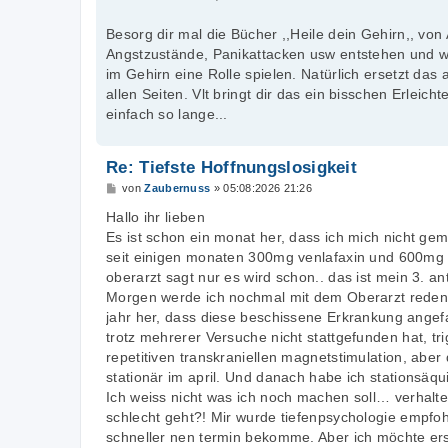
g
Besorg dir mal die Bücher ,,Heile dein Gehirn,, von 
Angstzustände, Panikattacken usw entstehen und w
im Gehirn eine Rolle spielen. Natürlich ersetzt das
allen Seiten. Vlt bringt dir das ein bisschen Erleic
einfach so lange...
Re: Tiefste Hoffnungslosigkeit
B
von
Zaubernuss
»
05:08:2026 21:26
e
i
Hallo ihr lieben
t
Es ist schon ein monat her, dass ich mich nicht g
r
a
seit einigen monaten 300mg venlafaxin und 600mg q
g
oberarzt sagt nur es wird schon.. das ist mein 3. an
Morgen werde ich nochmal mit dem Oberarzt reden, 
jahr her, dass diese beschissene Erkrankung angefa
trotz mehrerer Versuche nicht stattgefunden hat, tr
repetitiven transkraniellen magnetstimulation, aber
stationär im april. Und danach habe ich stationsä
Ich weiss nicht was ich noch machen soll… verhalten
schlecht geht?! Mir wurde tiefenpsychologie empfoh
schneller nen termin bekomme. Aber ich möchte er