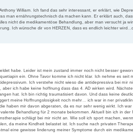
Anthony William. Ich fand das sehr interessant, er erklärt, wie Depr
as man ernährungstechnisch da machen kann. Er erklärt auch, da
 alles nicht die medikamentöse Behandlung, aber man versucht ja wirk
hterung. Ich wünsche dir von HERZEN, dass es endlich leichter wird...
emeldet habe. Leider ist mein zustand immer noch nicht besser gew
uetiapin ein. Ohne Tavor komme ich nicht klar. Ich nehme es seit 
tidepressivum. Ich verstehe nicht wieso die antidepressiva bei mir ni
aber ich habe keine hoffnung dass das 4. AD wirken wird. Nächsten
ngen hat. Ich bin richtig traumatisiert davon. Und dass keine deut
iggert meine Hoffnungslosigkeit noch mehr… ich war in ner privatkli
 die haben mir davon abgeraten, da es nur sehr wenig wirkt. Ich war
quivalente Behandlung für 2 monate bekommen. Aktuell bin ich in de
stherapie schlägt bei mir nicht an. Wie soll ich sport machen, wenn
len, da meine Kindheit belastet ist. Ich suche nach privaten Therap
stmal eine gewisse linderung meiner Symptome durch ein medikame