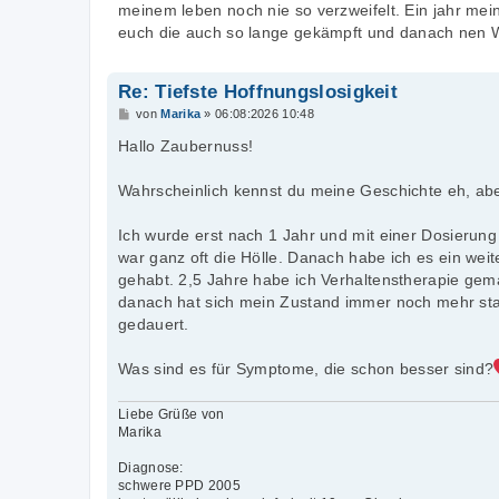
meinem leben noch nie so verzweifelt. Ein jahr mei
euch die auch so lange gekämpft und danach nen 
Re: Tiefste Hoffnungslosigkeit
B
von
Marika
»
06:08:2026 10:48
e
i
Hallo Zaubernuss!
t
r
a
Wahrscheinlich kennst du meine Geschichte eh, ab
g
Ich wurde erst nach 1 Jahr und mit einer Dosierun
war ganz oft die Hölle. Danach habe ich es ein wei
gehabt. 2,5 Jahre habe ich Verhaltenstherapie gem
danach hat sich mein Zustand immer noch mehr sta
gedauert.
Was sind es für Symptome, die schon besser sind?
Liebe Grüße von
Marika
Diagnose:
schwere PPD 2005