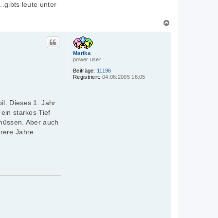
.gibts leute unter
N
a
c
h
Marika
o
power user
b
e
Beiträge:
11196
Registriert:
04:06:2005 16:05
n
l. Dieses 1. Jahr
ein starkes Tief
 müssen. Aber auch
rere Jahre