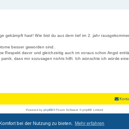
nge gekämpft hast! Wie bist du aus dem tief im 2. jahr rausgekomme
ptome besser geworden sind..
habe Respekt davor und gleichzeitig auch im voraus schon Angst entt
 panik, dass mir sozusagen nichts hilft. Ich wünschte ich würde ein
Kont
Powered by
phpBB
® Forum Software © phpBB Limited
Deutsche Übersetzung durch
phpBB.de
Datenschutz
|
Nutzungsbedingungen
Komfort bei der Nutzung zu bieten.
Mehr erfahren