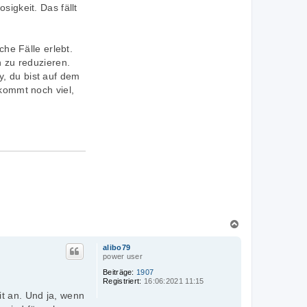
igkeit. Das fällt
che Fälle erlebt.
n zu reduzieren.
, du bist auf dem
 kommt noch viel,
N
a
c
alibo79
power user
h
o
Beiträge:
1907
b
Registriert:
16:06:2021 11:15
e
it an. Und ja, wenn
n