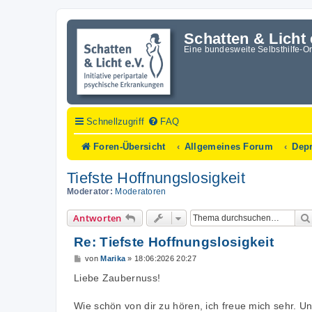
Schatten & Licht 
Eine bundesweite Selbsthilfe-O
Schnellzugriff
FAQ
Foren-Übersicht
Allgemeines Forum
Dep
Tiefste Hoffnungslosigkeit
Moderator:
Moderatoren
Antworten
Re: Tiefste Hoffnungslosigkeit
B
von
Marika
»
18:06:2026 20:27
e
i
Liebe Zaubernuss!
t
r
a
Wie schön von dir zu hören, ich freue mich sehr. U
g