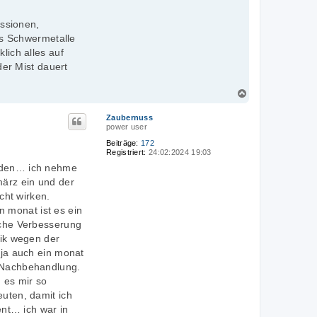
essionen,
ss Schwermetalle
lich alles auf
der Mist dauert
N
a
c
Zaubernuss
power user
h
o
Beiträge:
172
b
Registriert:
24:02:2024 19:03
e
orden… ich nehme
n
märz ein und der
cht wirken.
 monat ist es ein
liche Verbesserung
nik wegen der
 ja auch ein monat
r Nachbehandlung.
 es mir so
euten, damit ich
nt… ich war in