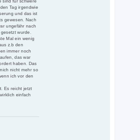
 sind für schwere
 den Tag irgendwie
erung und das ist
hts gewesen. Nach
war ungefähr nach
 gesetzt wurde.
ste Mal ein wenig
aus z.b den
ren immer noch
kaufen, das war
fordert haben. Das
mich nicht mehr so
wenn ich vor den
 Es reicht jetzt
irklich einfach