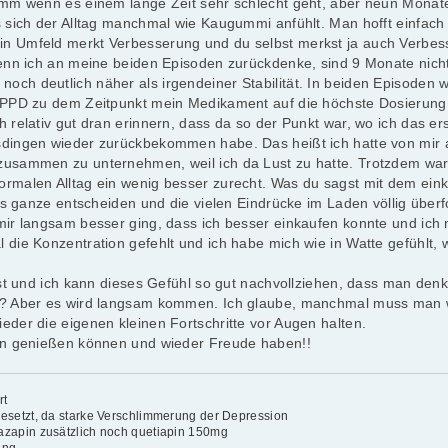
imm wenn es einem lange Zeit sehr schlecht geht, aber neun Monate
s sich der Alltag manchmal wie Kaugummi anfühlt. Man hofft einfach
n Umfeld merkt Verbesserung und du selbst merkst ja auch Verbess
Wenn ich an meine beiden Episoden zurückdenke, sind 9 Monate nic
ch deutlich näher als irgendeiner Stabilität. In beiden Episoden 
r PPD zu dem Zeitpunkt mein Medikament auf die höchste Dosierung
 relativ gut dran erinnern, dass da so der Punkt war, wo ich das er
sdingen wieder zurückbekommen habe. Das heißt ich hatte von mir 
zusammen zu unternehmen, weil ich da Lust zu hatte. Trotzdem wa
rmalen Alltag ein wenig besser zurecht. Was du sagst mit dem ein
das ganze entscheiden und die vielen Eindrücke im Laden völlig über
mir langsam besser ging, dass ich besser einkaufen konnte und ich 
die Konzentration gefehlt und ich habe mich wie in Watte gefühlt, 
st und ich kann dieses Gefühl so gut nachvollziehen, dass man denkt.
n? Aber es wird langsam kommen. Ich glaube, manchmal muss man w
der die eigenen kleinen Fortschritte vor Augen halten.
ben genießen können und wieder Freude haben!!
rt
esetzt, da starke Verschlimmerung der Depression
azapin zusätzlich noch quetiapin 150mg
ung