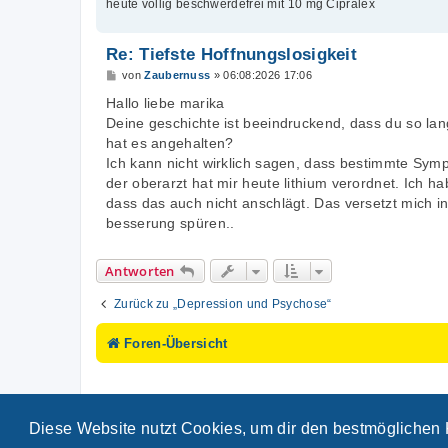
heute völlig beschwerdefrei mit 10 mg Cipralex
Re: Tiefste Hoffnungslosigkeit
B
von
Zaubernuss
»
06:08:2026 17:06
e
i
Hallo liebe marika
t
Deine geschichte ist beeindruckend, dass du so la
r
a
hat es angehalten?
g
Ich kann nicht wirklich sagen, dass bestimmte Sym
der oberarzt hat mir heute lithium verordnet. Ich 
dass das auch nicht anschlägt. Das versetzt mich in
besserung spüren..
Antworten
Zurück zu „Depression und Psychose“
Foren-Übersicht
Diese Website nutzt Cookies, um dir den bestmöglichen 