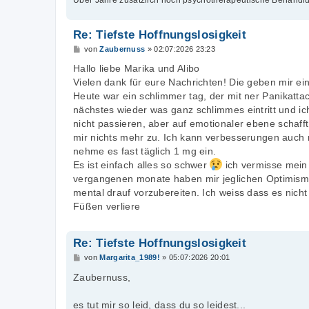
Re: Tiefste Hoffnungslosigkeit
B
von
Zaubernuss
»
02:07:2026 23:23
e
i
Hallo liebe Marika und Alibo
t
Vielen dank für eure Nachrichten! Die geben mir ein
r
a
Heute war ein schlimmer tag, der mit ner Panikattac
g
nächstes wieder was ganz schlimmes eintritt und ic
nicht passieren, aber auf emotionaler ebene schaff
mir nichts mehr zu. Ich kann verbesserungen auch
nehme es fast täglich 1 mg ein.
Es ist einfach alles so schwer
ich vermisse mein 
vergangenen monate haben mir jeglichen Optimism
mental drauf vorzubereiten. Ich weiss dass es nicht
Füßen verliere
Re: Tiefste Hoffnungslosigkeit
B
von
Margarita_1989!
»
05:07:2026 20:01
e
i
Zaubernuss,
t
r
a
es tut mir so leid, dass du so leidest...