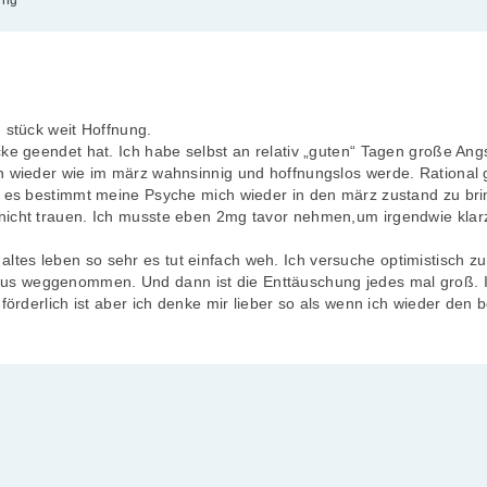
 stück weit Hoffnung.
ke geendet hat. Ich habe selbst an relativ „guten“ Tagen große Angs
h wieder wie im märz wahnsinnig und hoffnungslos werde. Rational 
t es bestimmt meine Psyche mich wieder in den märz zustand zu brin
 nicht trauen. Ich musste eben 2mg tavor nehmen,um irgendwie kla
altes leben so sehr es tut einfach weh. Ich versuche optimistisch zu
us weggenommen. Und dann ist die Enttäuschung jedes mal groß. 
 förderlich ist aber ich denke mir lieber so als wenn ich wieder den