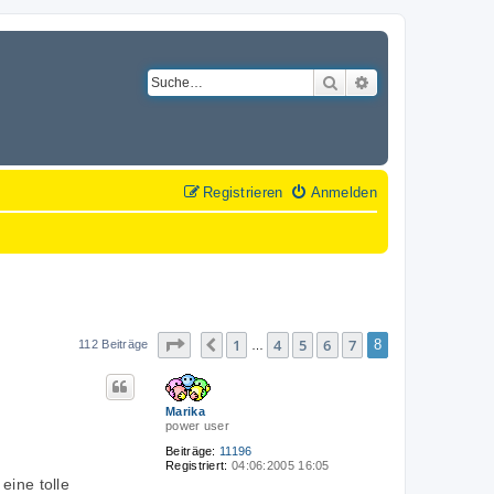
Suche
Erweiterte Suche
Registrieren
Anmelden
Seite
8
von
8
1
4
5
6
7
Vorherige
8
112 Beiträge
…
Marika
power user
Beiträge:
11196
Registriert:
04:06:2005 16:05
eine tolle