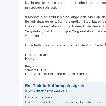
Nachricht. Ich muss sagen, auch beim Lesen deines B
mir gerade sehr auf.
9 Monate sind natürlich eine lange Zeit, aber du bis
Bei mir dauerte es 1 Jahr bis endlich Stabilität ei
Ich kann deine Sehnsucht nach dem Ende dieser Hor
Weg dahin, auf dem richtigen Weg und das ist die ab
viel mehr!
Du schaffst das, wir stehen dir ganz fest zur Seite!
Liebe Grüße von
Marika
Diagnose:
schwere PPD 2005
heute völlig beschwerdefrei mit 10 mg Cipralex
Re: Tiefste Hoffnungslosigkeit
B
von
alibo79
»
19:06:2026 16:48
e
i
Hallo zaubernuss!
t
Ich möchte die Hoffnung machen, dass du wieder ges
r
a