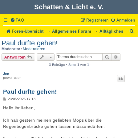
Schatten & Licht e. V.
FAQ
Registrieren
Anmelden
S
Foren-Übersicht
Allgemeines Forum
Alltägliches
u
Paul durfte gehen!
c
h
Moderator:
Moderatoren
e
Suche
Erweitert
Antworten
3 Beiträge • Seite
1
von
1
Jen
power user
Paul durfte gehen!
B
23:05:2026 17:13
e
i
Hallo ihr lieben,
t
r
a
Ich hab gestern meinen geliebten Mops über die
g
Regenbogenbrücke gehen lassen müssen/dürfen.