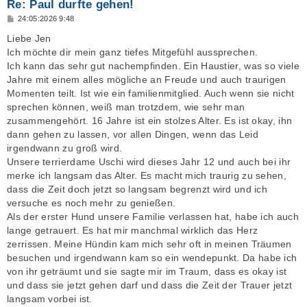
Re: Paul durfte gehen!
B
24:05:2026 9:48
e
i
Liebe Jen
t
Ich möchte dir mein ganz tiefes Mitgefühl aussprechen.
r
a
Ich kann das sehr gut nachempfinden. Ein Haustier, was so viele
g
Jahre mit einem alles mögliche an Freude und auch traurigen
Momenten teilt. Ist wie ein familienmitglied. Auch wenn sie nicht
sprechen können, weiß man trotzdem, wie sehr man
zusammengehört. 16 Jahre ist ein stolzes Alter. Es ist okay, ihn
dann gehen zu lassen, vor allen Dingen, wenn das Leid
irgendwann zu groß wird.
Unsere terrierdame Uschi wird dieses Jahr 12 und auch bei ihr
merke ich langsam das Alter. Es macht mich traurig zu sehen,
dass die Zeit doch jetzt so langsam begrenzt wird und ich
versuche es noch mehr zu genießen.
Als der erster Hund unsere Familie verlassen hat, habe ich auch
lange getrauert. Es hat mir manchmal wirklich das Herz
zerrissen. Meine Hündin kam mich sehr oft in meinen Träumen
besuchen und irgendwann kam so ein wendepunkt. Da habe ich
von ihr geträumt und sie sagte mir im Traum, dass es okay ist
und dass sie jetzt gehen darf und dass die Zeit der Trauer jetzt
langsam vorbei ist.