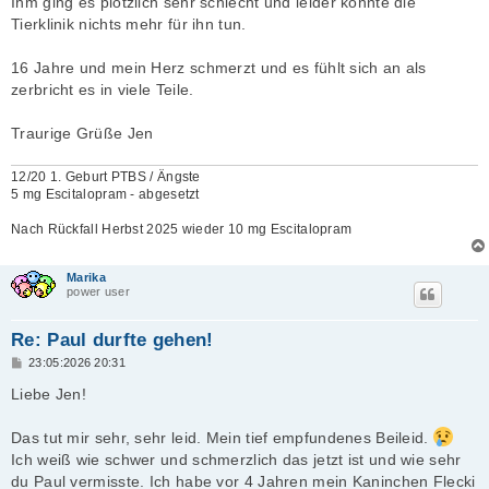
Ihm ging es plötzlich sehr schlecht und leider konnte die
Tierklinik nichts mehr für ihn tun.
16 Jahre und mein Herz schmerzt und es fühlt sich an als
zerbricht es in viele Teile.
Traurige Grüße Jen
12/20 1. Geburt PTBS / Ängste
5 mg Escitalopram - abgesetzt
Nach Rückfall Herbst 2025 wieder 10 mg Escitalopram
Marika
power user
Re: Paul durfte gehen!
B
23:05:2026 20:31
e
i
Liebe Jen!
t
r
a
Das tut mir sehr, sehr leid. Mein tief empfundenes Beileid.
g
Ich weiß wie schwer und schmerzlich das jetzt ist und wie sehr
du Paul vermisste. Ich habe vor 4 Jahren mein Kaninchen Flecki