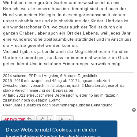
Wir haben einen großen Garten und inzwischen ist da ein
Bereich, wo alle unsere haustiere beerdigt sind und auch der
Hund von meiner Kollegin. In diesem gartenabschnitt stehen
unsere obstbäume und die obstbäume der Kinder. Und das ist
ein wunderschöner Ort, wo zwar auch der Tod ist durch die
ganzen Gräber , aber auch ein Ort des Lebens, weil jedes Jahr
eine wunderschöne obstbaumblüte stattfindet und im Anschluss
die Früchte geerntet werden können.
Vielleicht gibt es ja bei dir auch die Möglichkeit euren Hund im
Garten zu beerdigen, so dass ihr immer mal wieder zum Grab
gehen könnt Und in schönen Erinnerungen verweilen mögt.
2014 schwere PPD mit Ängsten, 6 Monate Tagesklinik
2015- 2019 mirtazapin, erst 45mg ab 2017 langsam reduziert
Zwischendurch versuch mit citalopram, nach 2 Monaten abgesetzt, da
starke Verschlimmerung der Depression
Anfang 2021 erneut schwere Depression wieder 45 mg mirtazapin
zusätzlich noch quetiapin 150mg
Über Jahre zusätzlich noch psychotherapeutische Behandlung
Antworten
3 Beiträge • Seite
1
von
1
Diese Website nutzt Cookies, um dir den